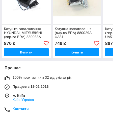
Котушка запалювання
Котушка запалювання
Коту
HYUNDAI, MITSUBISHI
(вир-во ERA) 880029A
(вир
(вир-во ERA) 880055A
UA51
UA5
UA51
870
746
867
₴
₴
Купити
Купити
Про нас
100% позитивних з 32 відгуків за рік
Працює з 19.02.2016
м. Київ
Київ, Україна
Контакти