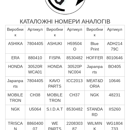
КАТАЛОЖНІ НОМЕРИ АНАЛОГІВ
Виробни
Артикул
Виробни
Артикул
Виробни
Артикул
к
к
к
ASHIKA
7804405
ASHUKI
H59504
Blue
ADH214
O
Print
79C
ERA
880410
FISPA
8530482
HOFFER
8010646
HONDA
30520R
HONDA
30520P
Japanpa
BO405
WCA01
NC004
rts
Japanpa
7804405
KAVO
ICC2013
MEAT&D
10646
rts
PARTS
ORIA
MOBILE
CH38
MOBILE
CH37
NGK
48231
TRON
TRON
NGK
U5064
S.I.D.A.T
8530482
STANDA
IIS260
RD
TRISCA
8860400
WE
2208303
WILMIN
WG1804
N
07
PARTS
87
K
733