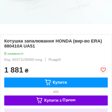
Котушка запалювання HONDA (вир-во ERA)
880410A UA51
В наявності
Код: 60371135660-omg
Роздріб
1 881
₴
Купити
або
Купити з