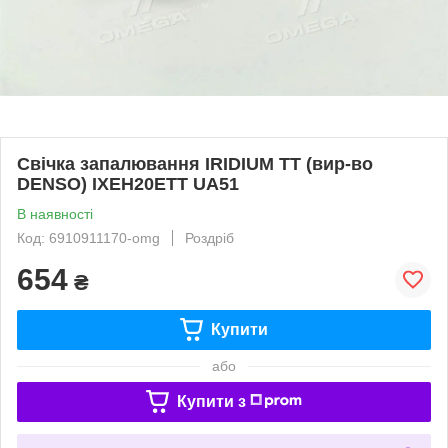
Свічка запалювання IRIDIUM TT (вир-во
DENSO) IXEH20ETT UA51
В наявності
Код: 6910911170-omg
Роздріб
654
₴
Купити
або
Купити з