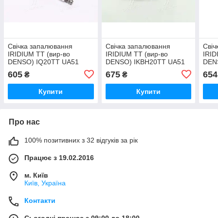
Свічка запалювання
Свічка запалювання
Свіч
IRIDIUM TT (вир-во
IRIDIUM TT (вир-во
IRID
DENSO) IQ20TT UA51
DENSO) IKBH20TT UA51
DEN
605
675
654
₴
₴
Купити
Купити
Про нас
100% позитивних з 32 відгуків за рік
Працює з 19.02.2016
м. Київ
Київ, Україна
Контакти
Сьогодні працює з 09:00 до 18:00