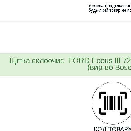
У компанії підключені
будь-який товар не п
bvd_ggl
Щітка склоочис. FORD Focus III 
(вир-во Bos
КОД ТОВАР