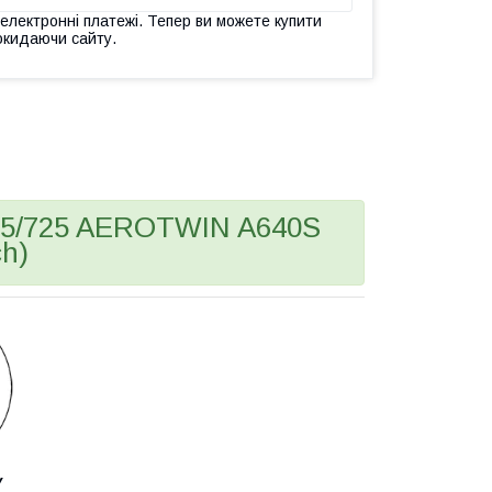
 електронні платежі. Тепер ви можете купити
окидаючи сайту.
725/725 AEROTWIN A640S
ch)
У