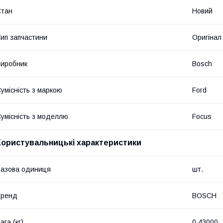
Стан
Новий
ип запчастини
Оригінал
иробник
Bosch
умісність з маркою
Ford
умісність з моделлю
Focus
Користувальницькі характеристики
азова одиниця
шт.
Бренд
BOSCH
ага (кг)
0.43000