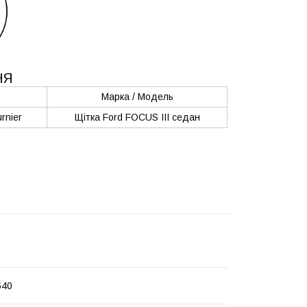
НЯ
Марка / Модель
rnier
Щітка Ford FOCUS III седан
640