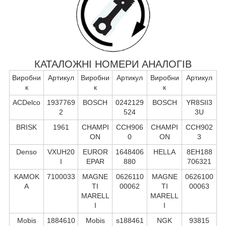
КАТАЛОЖНІ НОМЕРИ АНАЛОГІВ
Виробни
Артикул
Виробни
Артикул
Виробни
Артикул
к
к
к
ACDelco
1937769
BOSCH
0242129
BOSCH
YR8SII3
2
524
3U
BRISK
1961
CHAMPI
CCH906
CHAMPI
CCH902
ON
0
ON
3
Denso
VXUH20
EUROR
1648406
HELLA
8EH188
I
EPAR
880
706321
KAMOK
7100033
MAGNE
0626110
MAGNE
0626100
A
TI
00062
TI
00063
MARELL
MARELL
I
I
Mobis
1884610
Mobis
s188461
NGK
93815