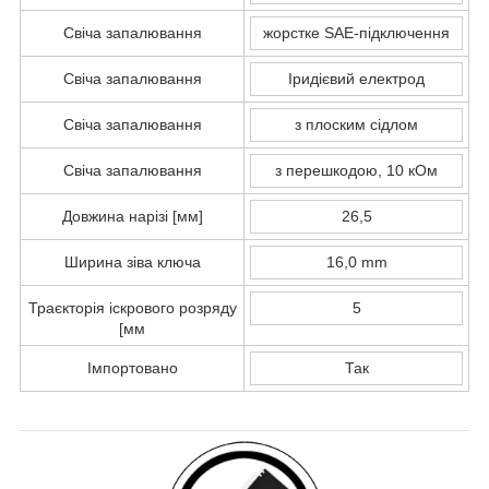
Свіча запалювання
жорстке SAE-підключення
Свіча запалювання
Іридієвий електрод
Свіча запалювання
з плоским сідлом
Свіча запалювання
з перешкодою, 10 кОм
Довжина нарізі [мм]
26,5
Ширина зіва ключа
16,0 mm
Траєкторія іскрового розряду
5
[мм
Імпортовано
Так