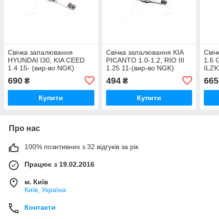
Свічка запалювання
Свічка запалювання KIA
Свіч
HYUNDAI I30, KIA CEED
PICANTO 1.0-1.2, RIO III
1.6 
1.4 15- (вир-во NGK)
1.25 11-(вир-во NGK)
ILZ
SILKR6C10E UA51
LKR6D10E UA51
690
494
665
₴
₴
Купити
Купити
Про нас
100% позитивних з 32 відгуків за рік
Працює з 19.02.2016
м. Київ
Київ, Україна
Контакти