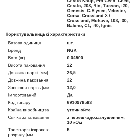
Cerato Koup, Pro Ceed, Ceed,
Cerato, 208, Rio, Tucson, i20,
Genesis, C-Elysee, Veloster,
Corsa, Crossland X /
Crossland, Mohave, 108, I30,
Baleno, C1, i40, Ignis
Користувальницькі характеристики
Базова одиниця
шт.
Бренд
NGK
Вага (кг)
0.04500
Висота паковання
22
Довжина нарізі [мм]
26,5
Довжина паковання
22
Зовнішня нарізь [мм]
12,0
Імпортований
Да
Код товару
6910978583
Країна виробництва
уточнюйте
Свічка запалювання
з перешкодозаглушенням,
10 кОм
Траєкторія іскрового
5
розряду [мм