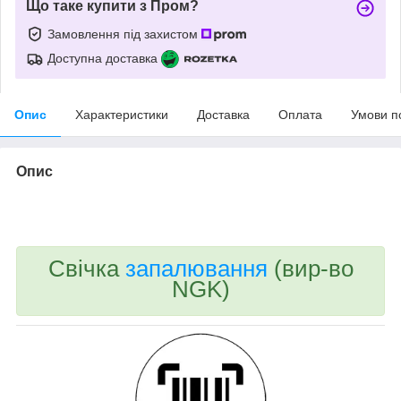
Що таке купити з Пром?
Замовлення під захистом
Доступна доставка
Опис
Характеристики
Доставка
Оплата
Умови п
Опис
bvd_ggl
Свічка
запалювання
(вир-во
NGK)