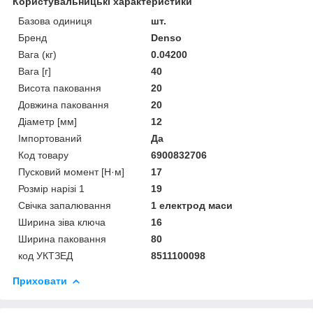
Користувальницькі характеристики
Базова одиниця
шт.
Бренд
Denso
Вага (кг)
0.04200
Вага [г]
40
Висота паковання
20
Довжина паковання
20
Діаметр [мм]
12
Імпортований
Да
Код товару
6900832706
Пусковий момент [Н·м]
17
Розмір нарізі 1
19
Свічка запалювання
1 електрод маси
Ширина зіва ключа
16
Ширина паковання
80
код УКТЗЕД
8511100098
Приховати