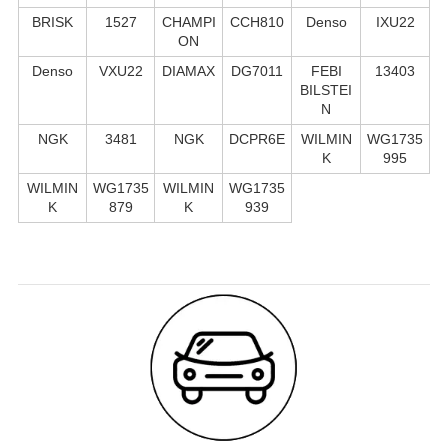
BRISK
1527
CHAMPI
CCH810
Denso
IXU22
ON
Denso
VXU22
DIAMAX
DG7011
FEBI
13403
BILSTEI
N
NGK
3481
NGK
DCPR6E
WILMIN
WG1735
K
995
WILMIN
WG1735
WILMIN
WG1735
K
879
K
939