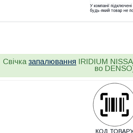
У компанії підключені
будь-який товар не п
bvd_ggl
Свічка
запалювання
IRIDIUM NISSAN
во DENSO
КОД ТОВАР