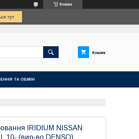
Кошик
Кошик
ЕННЯ ТА ОБМІН
лювання IRIDIUM NISSAN
L 10- (вир-во DENSO)