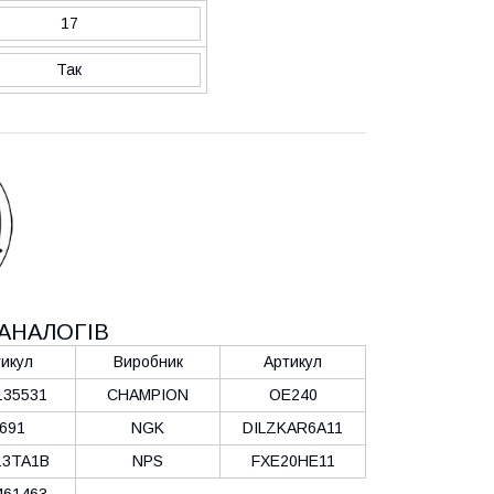
17
Так
АНАЛОГІВ
икул
Виробник
Артикул
135531
CHAMPION
OE240
691
NGK
DILZKAR6A11
13TA1B
NPS
FXE20HE11
61463