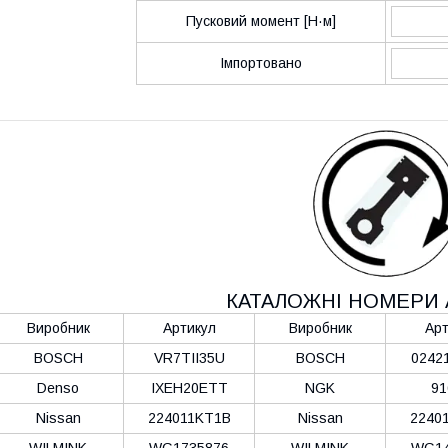
Пусковий момент [Н·м]
Імпортовано
КАТАЛОЖНІ НОМЕРИ 
Виробник
Артикул
Виробник
Арт
BOSCH
VR7TII35U
BOSCH
0242
Denso
IXEH20ETT
NGK
91
Nissan
224011KT1B
Nissan
2240
WILMINK
WG1735876
WILMINK
WG14