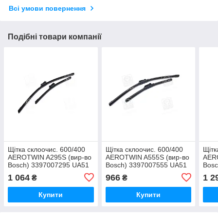
Всі умови повернення
Подібні товари компанії
Щітка склоочис. 600/400
Щітка склоочис. 600/400
Щітк
AEROTWIN A295S (вир-во
AEROTWIN A555S (вир-во
AER
Bosch) 3397007295 UA51
Bosch) 3397007555 UA51
Bosc
UA5
1 064
966
1 2
₴
₴
Купити
Купити