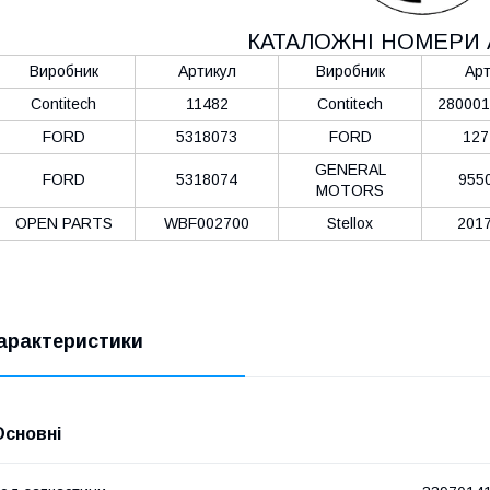
КАТАЛОЖНІ НОМЕРИ 
Виробник
Артикул
Виробник
Арт
Contitech
11482
Contitech
280001
FORD
5318073
FORD
127
GENERAL
FORD
5318074
955
MOTORS
OPEN PARTS
WBF002700
Stellox
201
арактеристики
Основні