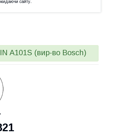
окидаючи сайту.
N A101S (вир-во Bosch)
У
821