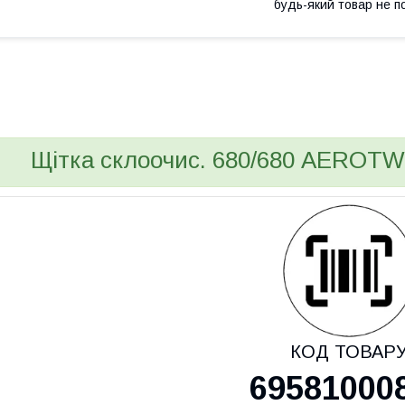
будь-який товар не п
bvd_ggl
Щітка склоочис. 680/680 AEROTWI
КОД ТОВАР
69581000