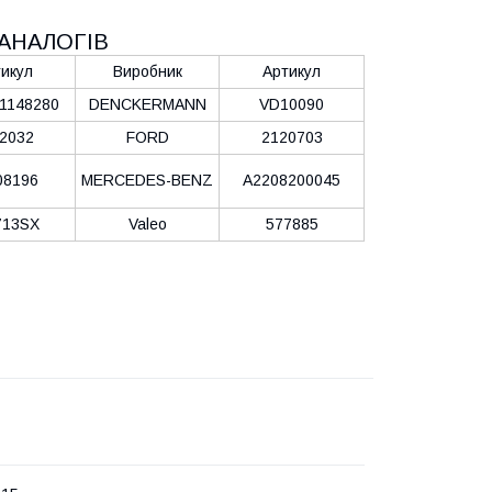
АНАЛОГІВ
икул
Виробник
Артикул
1148280
DENCKERMANN
VD10090
2032
FORD
2120703
08196
MERCEDES-BENZ
A2208200045
713SX
Valeo
577885