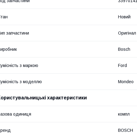
од запчастини
3397014
Стан
Новий
ип запчастини
Оригінал
иробник
Bosch
умісність з маркою
Ford
умісність з моделлю
Mondeo
Користувальницькі характеристики
азова одиниця
компл
Бренд
BOSCH