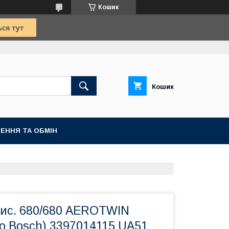
Кошик
Кошик
ЕННЯ ТА ОБМІН
чис. 680/680 AEROTWIN
о Bosch) 3397014115 UA51