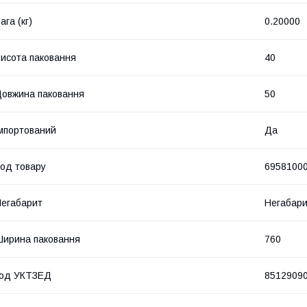
ага (кг)
0.20000
исота паковання
40
овжина паковання
50
мпортований
Да
од товару
6958100
егабарит
Негабар
ирина паковання
760
код УКТЗЕД
8512909