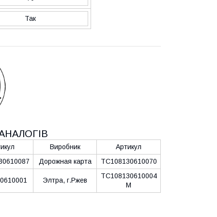
Так
АНАЛОГІВ
икул
Виробник
Артикул
30610087
Дорожная карта
ТС108130610070
ТС108130610004
0610001
Элтра, г.Ржев
М