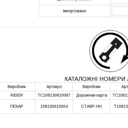
Імпортовано
КАТАЛОЖНІ НОМЕРИ 
Виробник
Артикул
Виробник
Арт
RIDER
ТС108130610087
Дорожная карта
ТС1081
ПЕКАР
108130610004
СТАВР-НН
Т10813