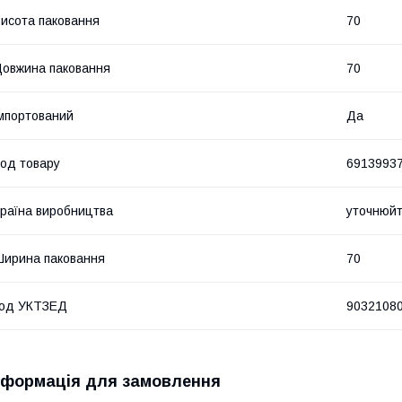
исота паковання
70
овжина паковання
70
мпортований
Да
од товару
6913993
раїна виробництва
уточнюй
ирина паковання
70
код УКТЗЕД
9032108
нформація для замовлення