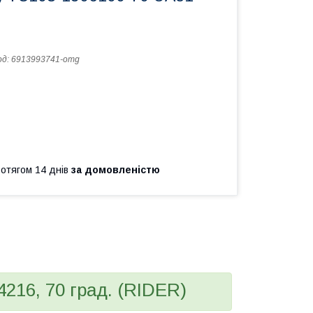
од:
6913993741-omg
ротягом 14 днів
за домовленістю
4216, 70 град. (RIDER)