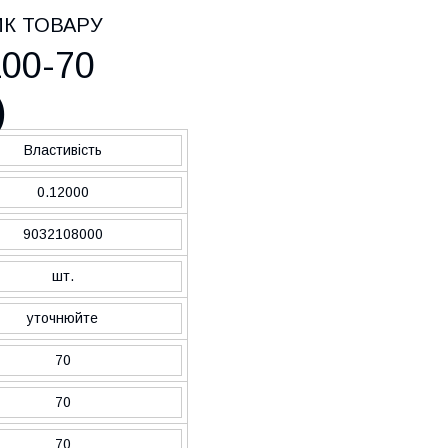
ИК ТОВАРУ
00-70
)
Властивість
0.12000
9032108000
шт.
уточнюйте
70
70
70