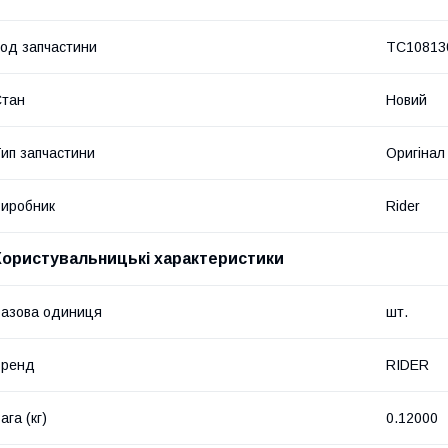
од запчастини
ТС10813
Стан
Новий
ип запчастини
Оригінал
иробник
Rider
Користувальницькі характеристики
азова одиниця
шт.
Бренд
RIDER
ага (кг)
0.12000