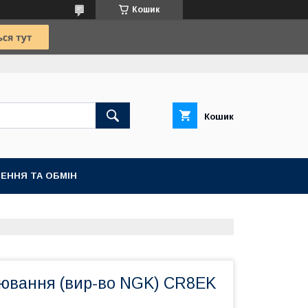
Кошик
Кошик
ЕННЯ ТА ОБМІН
лювання (вир-во NGK) CR8EK