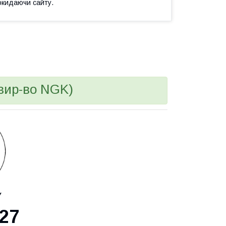
окидаючи сайту.
вир-во NGK)
У
27