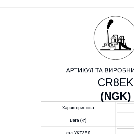
АРТИКУЛ ТА ВИРОБН
CR8EK
(
NGK
)
Характеристика
Вага (кг)
код УКТЗЕД