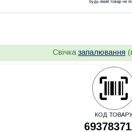
будь-який товар не п
bvd_ggl
Свічка
запалювання
(
КОД ТОВАР
69378371