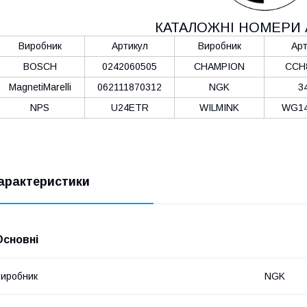
КАТАЛОЖНІ НОМЕРИ 
Виробник
Артикул
Виробник
Арт
BOSCH
0242060505
CHAMPION
CCH
MagnetiMarelli
062111870312
NGK
3
NPS
U24ETR
WILMINK
WG14
арактеристики
Основні
иробник
NGK