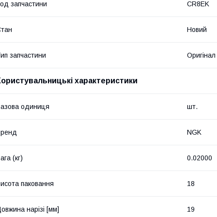
од запчастини
CR8EK
Стан
Новий
ип запчастини
Оригінал
Користувальницькі характеристики
азова одиниця
шт.
Бренд
NGK
ага (кг)
0.02000
исота паковання
18
овжина нарізі [мм]
19