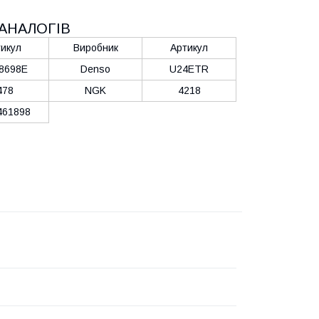
АНАЛОГІВ
икул
Виробник
Артикул
8698E
Denso
U24ETR
478
NGK
4218
61898