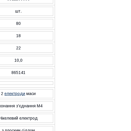
шт.
80
18
22
10,0
865141
2
електроди
маси
конання з'єднання М4
Нікелевий електрод
з плоским сідлом