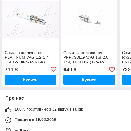
Свічка запалювання
Свічка запалювання
Свіч
PLATINUM VAG 1.2-1.4
PFR7S8EG VAG 1.8-2.0
PASS
TSI 12- (вир-во NGK)
TSI, TFSI 05- (вир-во
CNG 
PZKER7B8EGS UA51
NGK) V-LINE 50 UA51
SIZ
711
649
722
₴
₴
Купити
Купити
Про нас
100% позитивних з 32 відгуків за рік
Працює з 19.02.2016
м. Київ