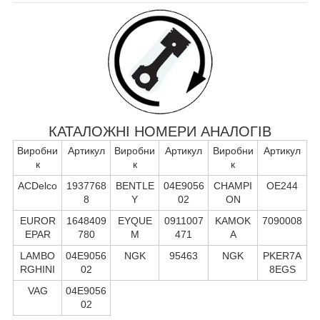
КАТАЛОЖНІ НОМЕРИ АНАЛОГІВ
Виробни
Артикул
Виробни
Артикул
Виробни
Артикул
к
к
к
ACDelco
1937768
BENTLE
04E9056
CHAMPI
OE244
8
Y
02
ON
EUROR
1648409
EYQUE
0911007
KAMOK
7090008
EPAR
780
M
471
A
LAMBO
04E9056
NGK
95463
NGK
PKER7A
RGHINI
02
8EGS
VAG
04E9056
02