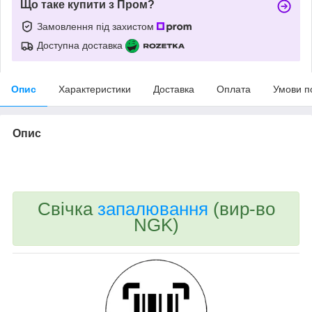
Що таке купити з Пром?
Замовлення під захистом
Доступна доставка
Опис
Характеристики
Доставка
Оплата
Умови п
Опис
bvd_ggl
Свічка
запалювання
(вир-во
NGK)