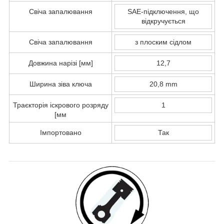
Свіча запалювання
SAE-підключення, що
відкручується
Свіча запалювання
з плоским сідлом
Довжина нарізі [мм]
12,7
Ширина зіва ключа
20,8 mm
Траєкторія іскрового розряду
1
[мм
Імпортовано
Так