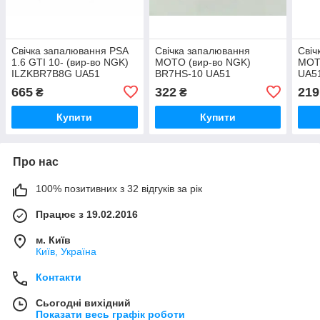
Свічка запалювання PSA
Свічка запалювання
Свіч
1.6 GTI 10- (вир-во NGK)
MOTO (вир-во NGK)
МОТ
ILZKBR7B8G UA51
BR7HS-10 UA51
UA5
665
322
219
₴
₴
Купити
Купити
Про нас
100% позитивних з 32 відгуків за рік
Працює з 19.02.2016
м. Київ
Київ, Україна
Контакти
Сьогодні вихідний
Показати весь графік роботи