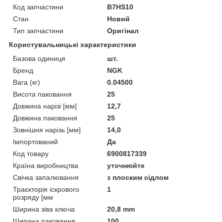
Код запчастини
B7HS10
Стан
Новий
Тип запчастини
Оригінал
Користувальницькі характеристики
Базова одиниця
шт.
Бренд
NGK
Вага (кг)
0.04500
Висота паковання
25
Довжина нарізі [мм]
12,7
Довжина паковання
25
Зовнішня нарізь [мм]
14,0
Імпортований
Да
Код товару
6900817339
Країна виробництва
уточнюйте
Свічка запалювання
з плоским сідлом
Траєкторія іскрового
1
розряду [мм
Ширина зіва ключа
20,8 mm
Ширина паковання
100