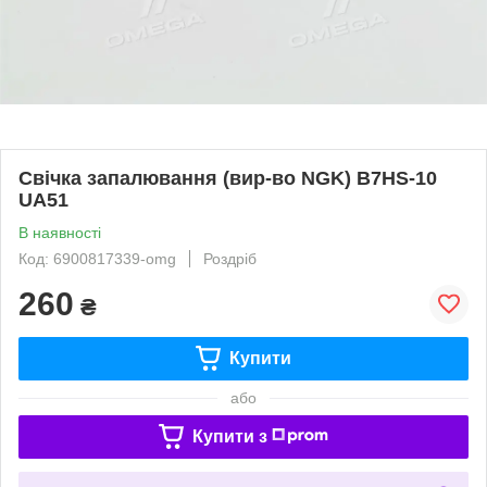
Свічка запалювання (вир-во NGK) B7HS-10
UA51
В наявності
Код: 6900817339-omg
Роздріб
260
₴
Купити
або
Купити з