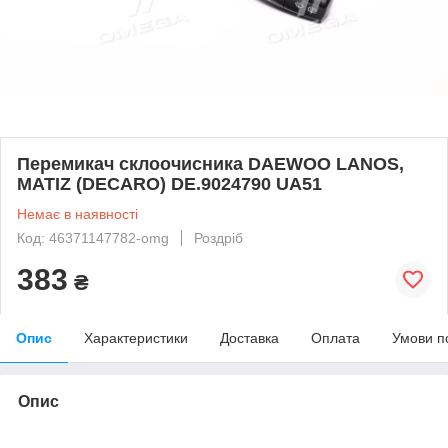
Перемикач склоочисника DAEWOO LANOS,
MATIZ (DECARO) DE.9024790 UA51
Немає в наявності
Код: 46371147782-omg
Роздріб
383
₴
Опис
Характеристики
Доставка
Оплата
Умови п
Опис
bvd_ggl