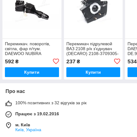
Перемикач. поворотів,
Перемикач підрулевой
Пере
світла, фар п/тум.
ВАЗ 2108 р/к з'єднувач
DAE
DAEWOO NUBIRA
(DECARO) 2108-3709305-
DE.
DE.96387324 UA51
05 UA51
592
237
534
₴
₴
Купити
Купити
Про нас
100% позитивних з 32 відгуків за рік
Працює з 19.02.2016
м. Київ
Київ, Україна