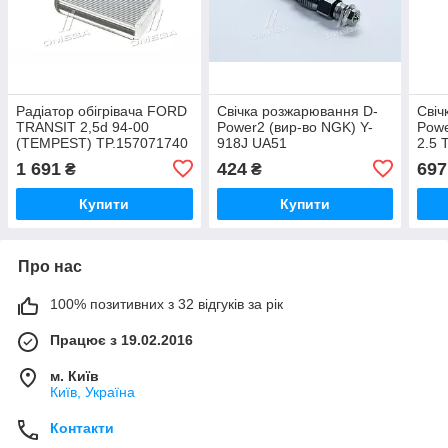
Радіатор обігрівача FORD
Свічка розжарювання D-
Свіч
TRANSIT 2,5d 94-00
Power2 (вир-во NGK) Y-
Powe
(TEMPEST) TP.157071740
918J UA51
2.5 
UA51
NGK
1 691
424
697
₴
₴
Купити
Купити
Про нас
100% позитивних з 32 відгуків за рік
Працює з 19.02.2016
м. Київ
Київ, Україна
Контакти