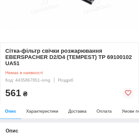
Сітка-фільтр свічки розжарювання
EBERSPACHER D2/D4 (TEMPEST) TP 69100102
UA51
Немає в наявності
Код: 4435867851-omg
Роздріб
561
₴
Опис
Характеристики
Доставка
Оплата
Умови п
Опис