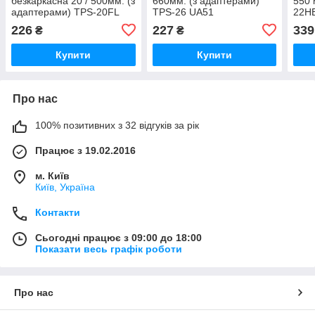
безкаркасна 20 / 500мм. (з
660мм. (з адаптерами)
550 
адаптерами) TPS-20FL
TPS-26 UA51
22H
UA51
226
227
339
₴
₴
Купити
Купити
Про нас
100% позитивних з 32 відгуків за рік
Працює з 19.02.2016
м. Київ
Київ, Україна
Контакти
Сьогодні працює з 09:00 до 18:00
Показати весь графік роботи
Про нас