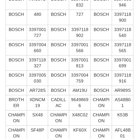
832
946
BOSCH
480
BOSCH
727
BOSCH
3397118
900
BOSCH
3397001
BOSCH
3397118
BOSCH
3397118
727
902
540
BOSCH
3397004
BOSCH
3397001
BOSCH
3397118
660
566
565
BOSCH
3397118
BOSCH
3397001
BOSCH
3397001
327
813
699
BOSCH
3397005
BOSCH
3397004
BOSCH
3397118
030
759
916
BOSCH
AR728S
BOSCH
AM19U
BOSCH
AR989S
BROTH
XDNCM
CADILL
9649869
CHAMPI
AS48B0
ER
19
AC
6
ON
1
CHAMPI
SX48
CHAMPI
X48C02
CHAMPI
K53B
ON
ON
ON
CHAMPI
SF48P
CHAMPI
KF60X
CHAMPI
AFL48B
ON
ON
ON
01