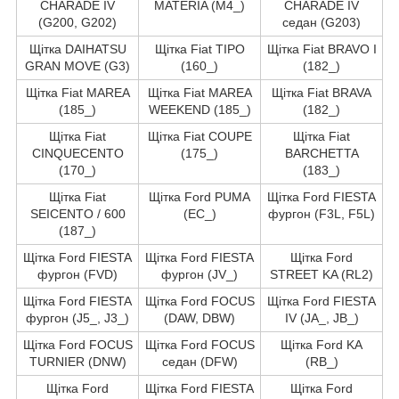
CHARADE IV
MATERIA (M4_)
CHARADE IV
(G200, G202)
седан (G203)
Щітка DAIHATSU
Щітка Fiat TIPO
Щітка Fiat BRAVO I
GRAN MOVE (G3)
(160_)
(182_)
Щітка Fiat MAREA
Щітка Fiat MAREA
Щітка Fiat BRAVA
(185_)
WEEKEND (185_)
(182_)
Щітка Fiat
Щітка Fiat COUPE
Щітка Fiat
CINQUECENTO
(175_)
BARCHETTA
(170_)
(183_)
Щітка Fiat
Щітка Ford PUMA
Щітка Ford FIESTA
SEICENTO / 600
(EC_)
фургон (F3L, F5L)
(187_)
Щітка Ford FIESTA
Щітка Ford FIESTA
Щітка Ford
фургон (FVD)
фургон (JV_)
STREET KA (RL2)
Щітка Ford FIESTA
Щітка Ford FOCUS
Щітка Ford FIESTA
фургон (J5_, J3_)
(DAW, DBW)
IV (JA_, JB_)
Щітка Ford FOCUS
Щітка Ford FOCUS
Щітка Ford KA
TURNIER (DNW)
седан (DFW)
(RB_)
Щітка Ford
Щітка Ford FIESTA
Щітка Ford