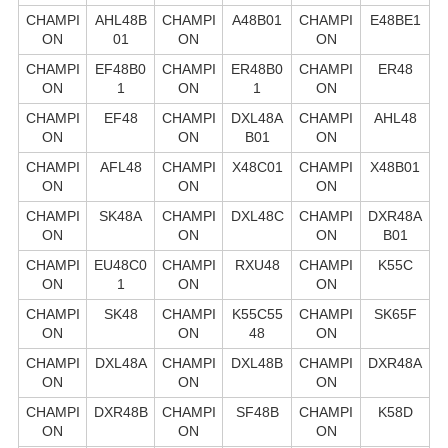
CHAMPI
AHL48B
CHAMPI
A48B01
CHAMPI
E48BE1
ON
01
ON
ON
CHAMPI
EF48B0
CHAMPI
ER48B0
CHAMPI
ER48
ON
1
ON
1
ON
CHAMPI
EF48
CHAMPI
DXL48A
CHAMPI
AHL48
ON
ON
B01
ON
CHAMPI
AFL48
CHAMPI
X48C01
CHAMPI
X48B01
ON
ON
ON
CHAMPI
SK48A
CHAMPI
DXL48C
CHAMPI
DXR48A
ON
ON
ON
B01
CHAMPI
EU48C0
CHAMPI
RXU48
CHAMPI
K55C
ON
1
ON
ON
CHAMPI
SK48
CHAMPI
K55C55
CHAMPI
SK65F
ON
ON
48
ON
CHAMPI
DXL48A
CHAMPI
DXL48B
CHAMPI
DXR48A
ON
ON
ON
CHAMPI
DXR48B
CHAMPI
SF48B
CHAMPI
K58D
ON
ON
ON