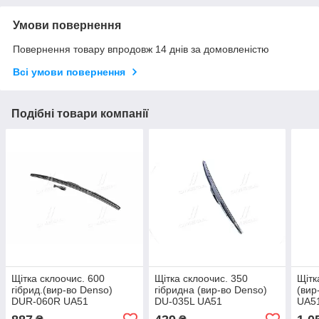
Умови повернення
Повернення товару впродовж 14 днів за домовленістю
Всі умови повернення
Подібні товари компанії
Щітка склоочис. 600
Щітка склоочис. 350
Щітк
гібрид.(вир-во Denso)
гібридна (вир-во Denso)
(вир
DUR-060R UA51
DU-035L UA51
UA5