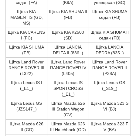
седан (FA)
(K9A)
универсал (GC)
Щітка KIA
Щітка KIA SHUMA II
Щітка KIA SHUMA
MAGENTIS (GD,
(FB)
седан (FB)
MS)
Щітка KIA CARENS
Щітка KIA K2500
Щітка KIA SHUMA II
I (FC)
(SD)
седан (FB)
Щітка KIA SHUMA
Щітка LANCIA
Щітка LANCIA
(FB)
DELTA II (836_)
DEDRA (835_)
Щітка Land Rover
Щітка Land Rover
Щітка Land Rover
RANGE ROVER III
RANGE ROVER IV
RANGE ROVER II
(L322)
(L405)
(P38A)
Щітка Lexus IS I
Щітка Lexus IS
Щітка Lexus GS
(_E1_)
SPORTCROSS
(_S19_)
(_E1_)
Щітка Lexus GS
Щітка Mazda 626
Щітка Mazda 323 S
(JZS147_)
III Station Wagon
VI (BJ)
(GV)
Щітка Mazda 626
Щітка Mazda 626
Щітка Mazda 323 F
III (GD)
III Hatchback (GD)
V (BA)