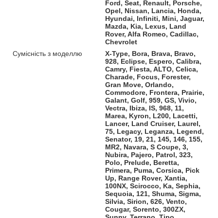
Ford, Seat, Renault, Porsche,
Opel, Nissan, Lancia, Honda,
Hyundai, Infiniti, Mini, Jaguar,
Mazda, Kia, Lexus, Land
Rover, Alfa Romeo, Cadillac,
Chevrolet
Сумісність з моделлю
X-Type, Bora, Brava, Bravo,
928, Eclipse, Espero, Calibra,
Camry, Fiesta, ALTO, Celica,
Charade, Focus, Forester,
Gran Move, Orlando,
Commodore, Frontera, Prairie,
Galant, Golf, 959, GS, Vivio,
Vectra, Ibiza, IS, 968, 11,
Marea, Kyron, L200, Lacetti,
Lancer, Land Cruiser, Laurel,
75, Legacy, Leganza, Legend,
Senator, 19, 21, 145, 146, 155,
MR2, Navara, S Coupe, 3,
Nubira, Pajero, Patrol, 323,
Polo, Prelude, Beretta,
Primera, Puma, Corsica, Pick
Up, Range Rover, Xantia,
100NX, Scirocco, Ka, Sephia,
Sequoia, 121, Shuma, Sigma,
Silvia, Sirion, 626, Vento,
Cougar, Sorento, 300ZX,
Sunny, Terrano, Tipo,