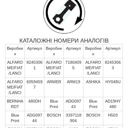
КАТАЛОЖНІ НОМЕРИ АНАЛОГІВ
Виробни
Артикул
Виробни
Артикул
Виробни
Артикул
к
к
к
ALFARO
8245306
ALFARO
7180409
ALFARO
8245306
ME/FIAT
1
ME/FIAT
5
ME/FIAT
3
/LANCI
/LANCI
/LANCI
ALFARO
6059459
ARMER
ARM19
ASHIKA
HY048U
ME/FIAT
7
/LANCI
BERNHA
480DH
Blue
ADG097
Blue
AD19HY
RDT
Print
43
Print
480
Blue
ADG097
BOSCH
3397118
BOSCH
H503
Print
44
904