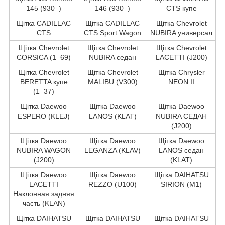
145 (930_)
146 (930_)
CTS купе
Щітка CADILLAC
Щітка CADILLAC
Щітка Chevrolet
CTS
CTS Sport Wagon
NUBIRA универсал
Щітка Chevrolet
Щітка Chevrolet
Щітка Chevrolet
CORSICA (1_69)
NUBIRA седан
LACETTI (J200)
Щітка Chevrolet
Щітка Chevrolet
Щітка Chrysler
BERETTA купе
MALIBU (V300)
NEON II
(1_37)
Щітка Daewoo
Щітка Daewoo
Щітка Daewoo
ESPERO (KLEJ)
LANOS (KLAT)
NUBIRA СЕДАН
(J200)
Щітка Daewoo
Щітка Daewoo
Щітка Daewoo
NUBIRA WAGON
LEGANZA (KLAV)
LANOS седан
(J200)
(KLAT)
Щітка Daewoo
Щітка Daewoo
Щітка DAIHATSU
LACETTI
REZZO (U100)
SIRION (M1)
Наклонная задняя
часть (KLAN)
Щітка DAIHATSU
Щітка DAIHATSU
Щітка DAIHATSU