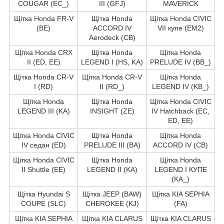
COUGAR (EC_)
III (GFJ)
MAVERICK
Щітка Honda FR-V
Щітка Honda
Щітка Honda CIVIC
(BE)
ACCORD IV
VII купе (EM2)
Aerodeck (CB)
Щітка Honda CRX
Щітка Honda
Щітка Honda
II (ED, EE)
LEGEND I (HS, KA)
PRELUDE IV (BB_)
Щітка Honda CR-V
Щітка Honda CR-V
Щітка Honda
I (RD)
II (RD_)
LEGEND IV (KB_)
Щітка Honda
Щітка Honda
Щітка Honda CIVIC
LEGEND III (KA)
INSIGHT (ZE)
IV Hatchback (EC,
ED, EE)
Щітка Honda CIVIC
Щітка Honda
Щітка Honda
IV седан (ED)
PRELUDE III (BA)
ACCORD IV (CB)
Щітка Honda CIVIC
Щітка Honda
Щітка Honda
II Shuttle (EE)
LEGEND II (KA)
LEGEND I КУПЕ
(KA_)
Щітка Hyundai S
Щітка JEEP (BAW)
Щітка KIA SEPHIA
COUPE (SLC)
CHEROKEE (KJ)
(FA)
Щітка KIA SEPHIA
Щітка KIA CLARUS
Щітка KIA CLARUS