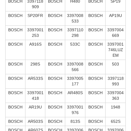
BOSCH
3397118
BOSCH
H480
BOSCH
SP19
909
BOSCH
SP20FR
BOSCH
3397008
BOSCH
AP19U
533
BOSCH
3397001
BOSCH
3397110
BOSCH
3397004
253
298
669
BOSCH
A916S
BOSCH
533C
BOSCH
3397001
746LUZ
EM
BOSCH
298S
BOSCH
3397008
BOSCH
503
566
BOSCH
AR533S
BOSCH
3397005
BOSCH
3397118
177
993
BOSCH
3397001
BOSCH
AR480S
BOSCH
3397004
418
363
BOSCH
AR19U
BOSCH
3397001
BOSCH
1948
976
BOSCH
AR503S
BOSCH
813S
BOSCH
652S
BOSCH
AR607S
BOSCH
3397006
BOSCH
3397006