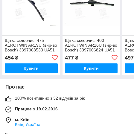
Щітка склоочис. 475
Щітка склоочис. 400
Щітк
AEROTWIN AR19U (вир-во
AEROTWIN AR16U (вир-во
AER
Bosch) 3397008533 UA51
Bosch) 3397006824 UA51
Bosc
454
477
497
₴
₴
Купити
Купити
Про нас
100% позитивних з 32 відгуків за рік
Працює з 19.02.2016
м. Київ
Київ, Україна