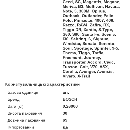
Ceed, SC, Magentis, Megane,
Meriva, B3, Multivan, Navara,
Note, 3, 300M, Opirus,
Outback, Outlander, Palio,
Polo, Primastar, 4007, 406,
Rezzo, RAV4, Zafira, RX,
Tiggo DR, Xantia, S-Type,
S60, S80, Santa Fe, Scenic,
I30, Sebring, 6, Signum,
Windstar, Sonata, Sorento,
Soul, Sportage, Sprinter, 9-5,
Thema, Tiggo, Trafic,
Freemont, Journey,
Transporter, Accord, Civic,
Tucson, Colt, V70, ASX,
Corolla, Avenger, Avensis,
Vivaro, X-Trail
Користувальницькі характеристики
Базова одиниця
шт.
Бренд
BOSCH
Вага (кг)
0.26000
Висота паковання
30
Довжина паковання
65
Імпортований
Да