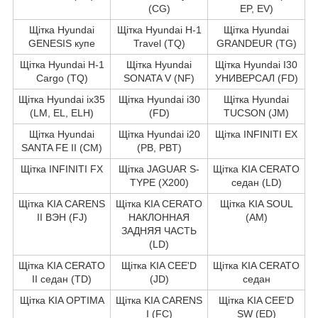
(CG)
EP, EV)
Щітка Hyundai
Щітка Hyundai H-1
Щітка Hyundai
GENESIS купе
Travel (TQ)
GRANDEUR (TG)
Щітка Hyundai H-1
Щітка Hyundai
Щітка Hyundai I30
Cargo (TQ)
SONATA V (NF)
УНИВЕРСАЛ (FD)
Щітка Hyundai ix35
Щітка Hyundai i30
Щітка Hyundai
(LM, EL, ELH)
(FD)
TUCSON (JM)
Щітка Hyundai
Щітка Hyundai i20
Щітка INFINITI EX
SANTA FE II (CM)
(PB, PBT)
Щітка INFINITI FX
Щітка JAGUAR S-
Щітка KIA CERATO
TYPE (X200)
седан (LD)
Щітка KIA CARENS
Щітка KIA CERATO
Щітка KIA SOUL
II ВЭН (FJ)
НАКЛОННАЯ
(AM)
ЗАДНЯЯ ЧАСТЬ
(LD)
Щітка KIA CERATO
Щітка KIA CEE'D
Щітка KIA CERATO
II седан (TD)
(JD)
седан
Щітка KIA OPTIMA
Щітка KIA CARENS
Щітка KIA CEE'D
I (FC)
SW (ED)