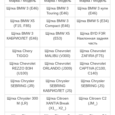
Марка / Модель
Марка / Модель
Марка / Модель
Щітка BMW 3 (E46)
Щітка BMW 3
Щітка BMW 3 купе
Touring (E46)
(E46)
Щітка BMW X5
Щітка BMW 3
Щітка BMW 5 (E34)
(F15, F85)
Compact (E46)
Щітка BMW 3
Щітка BMW X5
Щітка BYD F3R
КАБРИОЛЕТ (E46)
(E53)
Наклонная задняя
часть
Щітка Chery
Щітка Chevrolet
Щітка Chevrolet
TIGGO
MALIBU (V300)
ZAFIRA (F75)
Щітка Chevrolet
Щітка Chevrolet
Щітка Chevrolet
REZZO ВЭН
ORLANDO (J309)
CAPTIVA (C100,
(U100)
C140)
Щітка Chrysler
Щітка Chrysler
Щітка Chrysler
SEBRING (JR)
SEBRING
SEBRING (JS)
КАБРИОЛЕТ (JS)
Щітка Chrysler 300
Щітка Citroen
Щітка Citroen C2
M (LR)
XANTIA Break
(JM_)
(X1_, X2_)