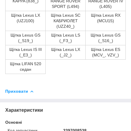
KAPPA (838_)
RANGE ROVER
RANGE ROVER IV
SPORT (L494)
(L405)
Щітка Lexus LX
Щітка Lexus SC
Щітка Lexus RX
(UZJ100)
КАБРИОЛЕТ
(MCU15)
(UZZ40_)
Щітка Lexus GS
Щітка Lexus LS
Щітка Lexus GS
(_S19_)
(_F3_)
(_S16_)
Щітка Lexus IS III
Щітка Lexus LX
Щітка Lexus ES
(_E3_)
(_J2_)
(MCV_, VZV_)
Щітка LIFAN 520
седан
Приховати
Характеристики
Основні
Код запчастини
3397008538