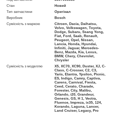
Стан
Новий
Тип запчастини
Оригінал
Виробник
Bosch
Сумісність з маркою
Citroen, Dacia, Daihatsu,
Volvo, Volkswagen, Toyota,
Dodge, Subaru, Ssang Yong,
Fiat, Ford, Saab, Renault,
Peugeot, Opel, Nissan,
Lancia, Honda, Hyundai,
Infiniti, Jaguar, Mercedes-
Benz, Mazda, Kia, Lexus,
BMW, Chery, Chevrolet,
Chrysler
Сумісність з моделлю
X5, XC70, XC90, Duster, XJ, C-
Class, C-Crosser, C2, C3,
Yaris, Elantra, Ypsilon, Picnic,
ES, Indigo, Camry, Captiva,
Carens, Carnival, Fiesta,
Ceed, Cerato, Charade,
Forester, City, Malibu,
Orlando, i20, Grandeur,
Genesis, GS, H 1, Vectra,
Fluence, Impreza, ix35, 124,
Korando, Laguna, Lancer,
Land Cruiser, Legacy, Pro