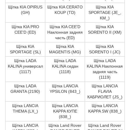
Щітка KIA OPIRUS
Щітка KIA CERATO
Щітка KIA
(GH)
KOUP (TD)
SPORTAGE (JE_,
KM_)
Щітка KIA PRO
Щітка KIA CEE'D
Щітка KIA
CEE'D (ED)
Наклонная задняя
SORENTO II (XM)
часть (ED)
Щітка KIA
Щітка KIA
Щітка KIA
SPORTAGE (SL)
MAGENTIS (MG)
SORENTO I (JC)
Щітка LADA
Щітка LADA
Щітка LADA
KALINA универсал
KALINA седан
KALINA Наклонная
(1117)
(1118)
задняя часть
(1119)
Щітка LADA
Щітка LANCIA
Щітка LANCIA
GRANTA (2190)
YPSILON (843_)
FLAVIA
КАБРИОЛЕТ (JS_)
Щітка LANCIA
Щітка LANCIA
Щітка LANCIA
THEMA (LX_)
KAPPA КУПЕ
KAPPA SW (838_)
(838_)
Щітка LANCIA
Щітка Land Rover
Щітка Land Rover