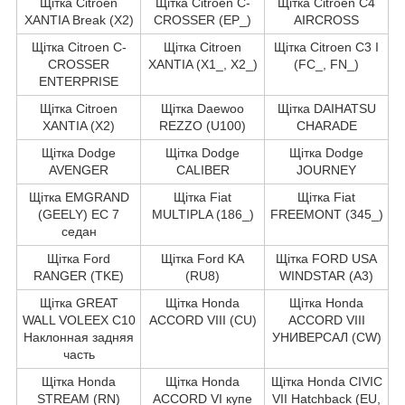
Щітка Citroen
Щітка Citroen C-
Щітка Citroen C4
XANTIA Break (X2)
CROSSER (EP_)
AIRCROSS
Щітка Citroen C-
Щітка Citroen
Щітка Citroen C3 I
CROSSER
XANTIA (X1_, X2_)
(FC_, FN_)
ENTERPRISE
Щітка Citroen
Щітка Daewoo
Щітка DAIHATSU
XANTIA (X2)
REZZO (U100)
CHARADE
Щітка Dodge
Щітка Dodge
Щітка Dodge
AVENGER
CALIBER
JOURNEY
Щітка EMGRAND
Щітка Fiat
Щітка Fiat
(GEELY) EC 7
MULTIPLA (186_)
FREEMONT (345_)
седан
Щітка Ford
Щітка Ford KA
Щітка FORD USA
RANGER (TKE)
(RU8)
WINDSTAR (A3)
Щітка GREAT
Щітка Honda
Щітка Honda
WALL VOLEEX C10
ACCORD VIII (CU)
ACCORD VIII
Наклонная задняя
УНИВЕРСАЛ (CW)
часть
Щітка Honda
Щітка Honda
Щітка Honda CIVIC
STREAM (RN)
ACCORD VI купе
VII Hatchback (EU,