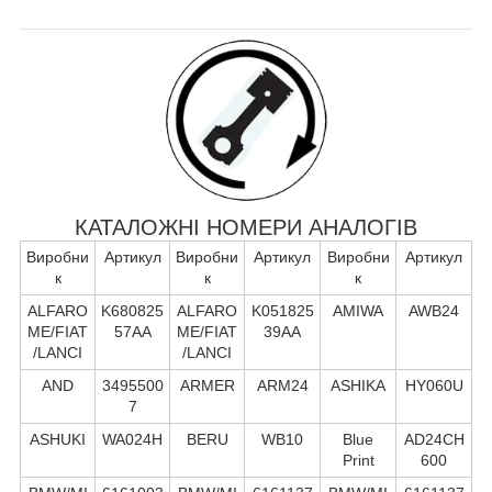
КАТАЛОЖНІ НОМЕРИ АНАЛОГІВ
Виробни
Артикул
Виробни
Артикул
Виробни
Артикул
к
к
к
ALFARO
K680825
ALFARO
K051825
AMIWA
AWB24
ME/FIAT
57AA
ME/FIAT
39AA
/LANCI
/LANCI
AND
3495500
ARMER
ARM24
ASHIKA
HY060U
7
ASHUKI
WA024H
BERU
WB10
Blue
AD24CH
Print
600