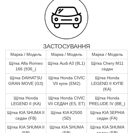
ЗАСТОСУВАННЯ
Марка / Модель
Марка / Модель
Марка / Модель
Щітка Alfa Romeo
Щітка Audi A3 (8L1)
Щітка Chery M11
166 (936_)
седан
Щітка DAIHATSU
Щітка Honda CIVIC
Щітка Honda
GRAN MOVE (G3)
VII купе (EM2)
LEGEND II КУПЕ
(KA)
Щітка Honda
Щітка Honda CIVIC
Щітка Honda
LEGEND II (KA)
VII СЕДАН (ES, ET)
PRELUDE IV (BB_)
Щітка KIA SHUMA II
Щітка KIA K2500
Щітка KIA SEPHIA
седан (FB)
(SD)
седан (FA)
Щітка KIA SHUMA II
Щітка KIA SHUMA
Щітка KIA SHUMA
(FB)
(FB)
седан (FB)