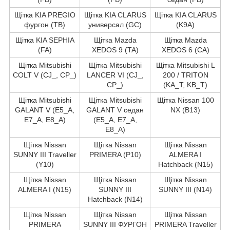
Щітка KIA PREGIO
Щітка KIA CLARUS
Щітка KIA CLARUS
фургон (TB)
универсал (GC)
(K9A)
Щітка KIA SEPHIA
Щітка Mazda
Щітка Mazda
(FA)
XEDOS 9 (TA)
XEDOS 6 (CA)
Щітка Mitsubishi
Щітка Mitsubishi
Щітка Mitsubishi L
COLT V (CJ_, CP_)
LANCER VI (CJ_,
200 / TRITON
CP_)
(KA_T, KB_T)
Щітка Mitsubishi
Щітка Mitsubishi
Щітка Nissan 100
GALANT V (E5_A,
GALANT V седан
NX (B13)
E7_A, E8_A)
(E5_A, E7_A,
E8_A)
Щітка Nissan
Щітка Nissan
Щітка Nissan
SUNNY III Traveller
PRIMERA (P10)
ALMERA I
(Y10)
Hatchback (N15)
Щітка Nissan
Щітка Nissan
Щітка Nissan
ALMERA I (N15)
SUNNY III
SUNNY III (N14)
Hatchback (N14)
Щітка Nissan
Щітка Nissan
Щітка Nissan
PRIMERA
SUNNY III ФУРГОН
PRIMERA Traveller