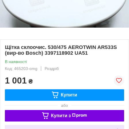
Щітка склоочис. 530/475 AEROTWIN AR533S
(вир-во Bosch) 3397118902 UA51
В наявності
Код: 465203-omg
Роздріб
1 001
₴
Купити
або
Купити з