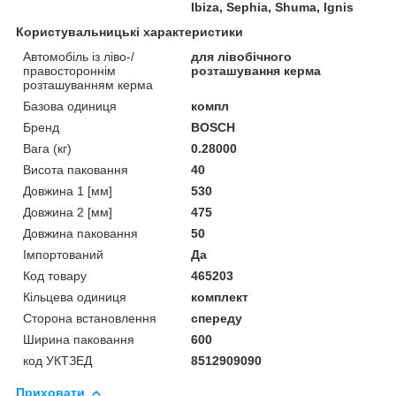
Ibiza, Sephia, Shuma, Ignis
Користувальницькі характеристики
Автомобіль із ліво-/
для лівобічного
правостороннім
розташування керма
розташуванням керма
Базова одиниця
компл
Бренд
BOSCH
Вага (кг)
0.28000
Висота паковання
40
Довжина 1 [мм]
530
Довжина 2 [мм]
475
Довжина паковання
50
Імпортований
Да
Код товару
465203
Кільцева одиниця
комплект
Сторона встановлення
спереду
Ширина паковання
600
код УКТЗЕД
8512909090
Приховати