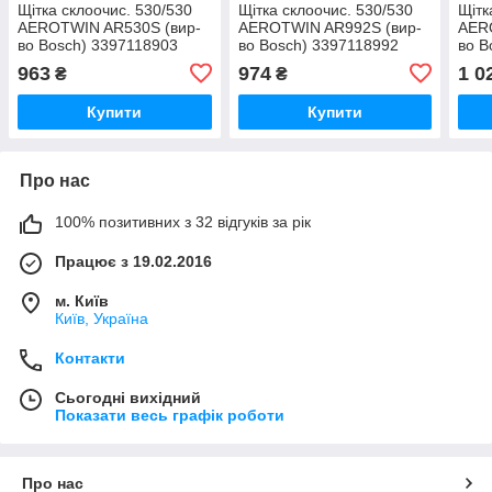
Щітка склоочис. 530/530
Щітка склоочис. 530/530
Щітк
AEROTWIN AR530S (вир-
AEROTWIN AR992S (вир-
AER
во Bosch) 3397118903
во Bosch) 3397118992
во B
UA51
UA51
UA5
963
974
1 0
₴
₴
Купити
Купити
Про нас
100% позитивних з 32 відгуків за рік
Працює з 19.02.2016
м. Київ
Київ, Україна
Контакти
Сьогодні вихідний
Показати весь графік роботи
Про нас