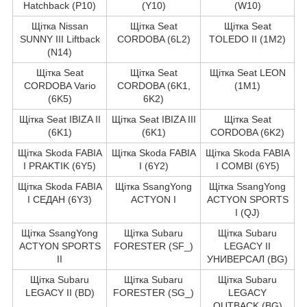
Hatchback (P10)
(Y10)
(W10)
Щітка Nissan
Щітка Seat
Щітка Seat
SUNNY III Liftback
CORDOBA (6L2)
TOLEDO II (1M2)
(N14)
Щітка Seat
Щітка Seat
Щітка Seat LEON
CORDOBA Vario
CORDOBA (6K1,
(1M1)
(6K5)
6K2)
Щітка Seat IBIZA II
Щітка Seat IBIZA III
Щітка Seat
(6K1)
(6K1)
CORDOBA (6K2)
Щітка Skoda FABIA
Щітка Skoda FABIA
Щітка Skoda FABIA
I PRAKTIK (6Y5)
I (6Y2)
I COMBI (6Y5)
Щітка Skoda FABIA
Щітка SsangYong
Щітка SsangYong
I СЕДАН (6Y3)
ACTYON I
ACTYON SPORTS
I (QJ)
Щітка SsangYong
Щітка Subaru
Щітка Subaru
ACTYON SPORTS
FORESTER (SF_)
LEGACY II
II
УНИВЕРСАЛ (BG)
Щітка Subaru
Щітка Subaru
Щітка Subaru
LEGACY II (BD)
FORESTER (SG_)
LEGACY
OUTBACK (BG)