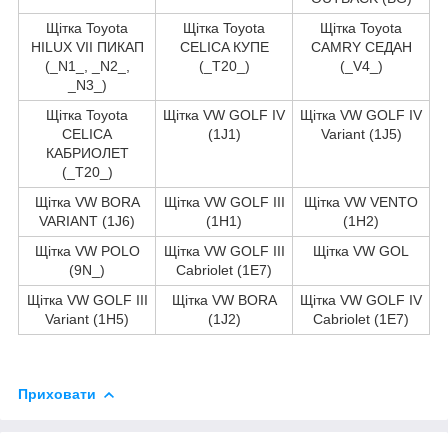
Щітка Toyota
Щітка Toyota
Щітка Toyota
HILUX VII ПИКАП
CELICA КУПЕ
CAMRY СЕДАН
(_N1_, _N2_,
(_T20_)
(_V4_)
_N3_)
Щітка Toyota
Щітка VW GOLF IV
Щітка VW GOLF IV
CELICA
(1J1)
Variant (1J5)
КАБРИОЛЕТ
(_T20_)
Щітка VW BORA
Щітка VW GOLF III
Щітка VW VENTO
VARIANT (1J6)
(1H1)
(1H2)
Щітка VW POLO
Щітка VW GOLF III
Щітка VW GOL
(9N_)
Cabriolet (1E7)
Щітка VW GOLF III
Щітка VW BORA
Щітка VW GOLF IV
Variant (1H5)
(1J2)
Cabriolet (1E7)
Приховати