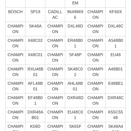
EM
BOSCH
SP19
CADILL
9649869
CHAMPI
KF60X
AC
6
ON
CHAMPI
SK48A
CHAMPI
DXL48D
CHAMPI
DXL48C
ON
ON
ON
CHAMPI
X48C02
CHAMPI
ER48B0
CHAMPI
AS48B0
ON
ON
1
ON
1
CHAMPI
X48C01
CHAMPI
SF48P
CHAMPI
EU48
ON
ON
ON
CHAMPI
RXU48B
CHAMPI
SK48C0
CHAMPI
A48B01
ON
01
ON
2
ON
CHAMPI
AFL48B
CHAMPI
AHL48B
CHAMPI
E48BE1
ON
01
ON
01
ON
CHAMPI
EF48B0
CHAMPI
DXR48D
CHAMPI
DXR48C
ON
1
ON
ON
CHAMPI
DXR48A
CHAMPI
EU48C0
CHAMPI
K55C55
ON
B01
ON
1
ON
48
CHAMPI
K58D
CHAMPI
SK65F
CHAMPI
SK48A4