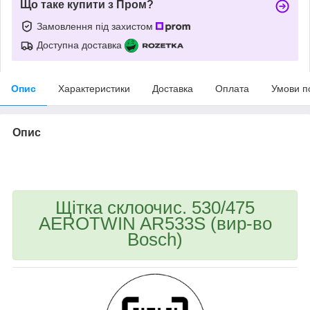
Що таке купити з Пром?
Замовлення під захистом
Доступна доставка
Опис
Характеристики
Доставка
Оплата
Умови п
Опис
bvd_ggl
Щітка склоочис. 530/475
AEROTWIN AR533S (вир-во
Bosch)