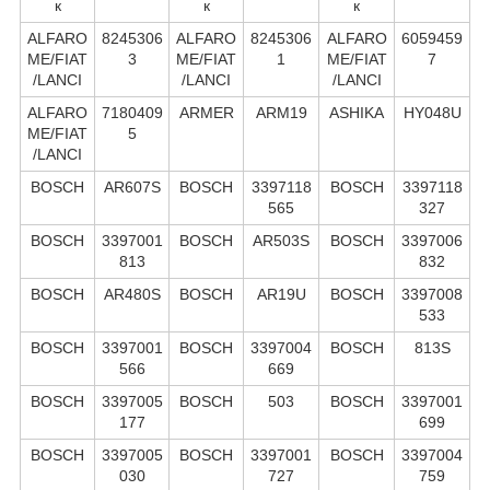
к
к
к
ALFARO
8245306
ALFARO
8245306
ALFARO
6059459
ME/FIAT
3
ME/FIAT
1
ME/FIAT
7
/LANCI
/LANCI
/LANCI
ALFARO
7180409
ARMER
ARM19
ASHIKA
HY048U
ME/FIAT
5
/LANCI
BOSCH
AR607S
BOSCH
3397118
BOSCH
3397118
565
327
BOSCH
3397001
BOSCH
AR503S
BOSCH
3397006
813
832
BOSCH
AR480S
BOSCH
AR19U
BOSCH
3397008
533
BOSCH
3397001
BOSCH
3397004
BOSCH
813S
566
669
BOSCH
3397005
BOSCH
503
BOSCH
3397001
177
699
BOSCH
3397005
BOSCH
3397001
BOSCH
3397004
030
727
759