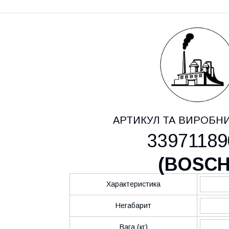
АРТИКУЛ ТА ВИРОБН
33971189
(
BOSC
Характеристика
Негабарит
Вага (кг)