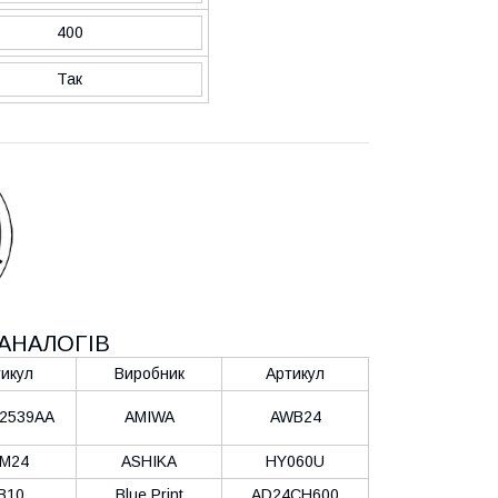
400
Так
АНАЛОГІВ
икул
Виробник
Артикул
2539AA
AMIWA
AWB24
M24
ASHIKA
HY060U
B10
Blue Print
AD24CH600