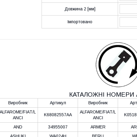
Довжина 2 [мм]
Імпортовано
КАТАЛОЖНІ НОМЕРИ 
Виробник
Артикул
Виробник
Арт
ALFAROME/FIAT/L
ALFAROME/FIAT/L
K68082557AA
K0518
ANCI
ANCI
AND
34955007
ARMER
AR
ASHUKI
WA024H
BERU
W