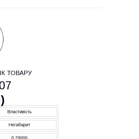
ИК ТОВАРУ
07
H
)
Властивість
Негабарит
0.29000