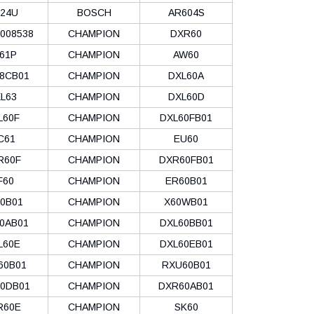
24U
BOSCH
AR604S
008538
CHAMPION
DXR60
61P
CHAMPION
AW60
8CB01
CHAMPION
DXL60A
L63
CHAMPION
DXL60D
L60F
CHAMPION
DXL60FB01
C61
CHAMPION
EU60
R60F
CHAMPION
DXR60FB01
F60
CHAMPION
ER60B01
0B01
CHAMPION
X60WB01
0AB01
CHAMPION
DXL60BB01
L60E
CHAMPION
DXL60EB01
60B01
CHAMPION
RXU60B01
0DB01
CHAMPION
DXR60AB01
R60E
CHAMPION
SK60