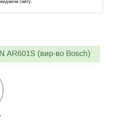
окидаючи сайту.
N AR601S (вир-во Bosch)
У