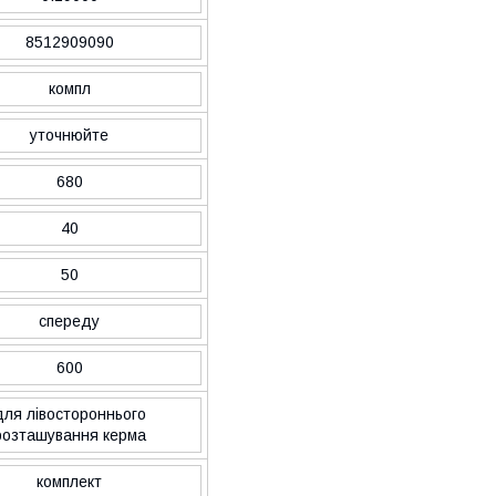
8512909090
компл
уточнюйте
680
40
50
спереду
600
для лівостороннього
розташування керма
комплект