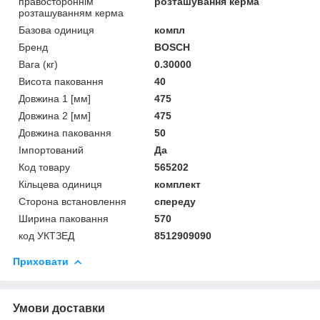
правостороннім
розташування керма
розташуванням керма
Базова одиниця
компл
Бренд
BOSCH
Вага (кг)
0.30000
Висота паковання
40
Довжина 1 [мм]
475
Довжина 2 [мм]
475
Довжина паковання
50
Імпортований
Да
Код товару
565202
Кільцева одиниця
комплект
Сторона встановлення
спереду
Ширина паковання
570
код УКТЗЕД
8512909090
Приховати
Умови доставки