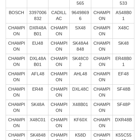
565
533
BOSCH
3397006
CADILL
9649869
CHAMPI
AS48B0
832
AC
6
ON
1
CHAMPI
DXR48A
CHAMPI
SX48
CHAMPI
X48C
ON
B01
ON
ON
CHAMPI
EU48
CHAMPI
SK48A4
CHAMPI
SK48
ON
ON
848
ON
CHAMPI
DXL48A
CHAMPI
SK48C0
CHAMPI
ER48B0
ON
B01
ON
2
ON
1
CHAMPI
AFL48
CHAMPI
AHL48
CHAMPI
EF48
ON
ON
ON
CHAMPI
ER48
CHAMPI
DXL48C
CHAMPI
SF48B
ON
ON
ON
CHAMPI
SK48A
CHAMPI
X48B01
CHAMPI
SF48P
ON
ON
ON
CHAMPI
X48C01
CHAMPI
KF60X
CHAMPI
DXR48B
ON
ON
ON
CHAMPI
SK4848
CHAMPI
K58D
CHAMPI
K55C55