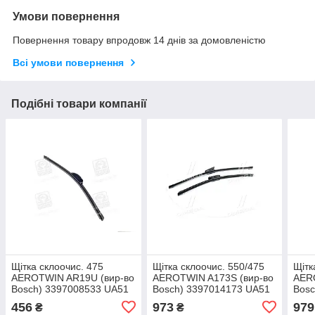
Умови повернення
Повернення товару впродовж 14 днів за домовленістю
Всі умови повернення
Подібні товари компанії
Щітка склоочис. 475
Щітка склоочис. 550/475
Щітк
AEROTWIN AR19U (вир-во
AEROTWIN A173S (вир-во
AER
Bosch) 3397008533 UA51
Bosch) 3397014173 UA51
Bosc
456
973
979
₴
₴