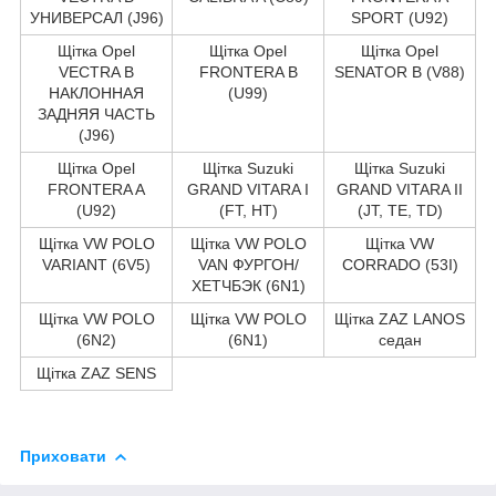
УНИВЕРСАЛ (J96)
SPORT (U92)
Щітка Opel
Щітка Opel
Щітка Opel
VECTRA B
FRONTERA B
SENATOR B (V88)
НАКЛОННАЯ
(U99)
ЗАДНЯЯ ЧАСТЬ
(J96)
Щітка Opel
Щітка Suzuki
Щітка Suzuki
FRONTERA A
GRAND VITARA I
GRAND VITARA II
(U92)
(FT, HT)
(JT, TE, TD)
Щітка VW POLO
Щітка VW POLO
Щітка VW
VARIANT (6V5)
VAN ФУРГОН/
CORRADO (53I)
ХЕТЧБЭК (6N1)
Щітка VW POLO
Щітка VW POLO
Щітка ZAZ LANOS
(6N2)
(6N1)
седан
Щітка ZAZ SENS
Приховати