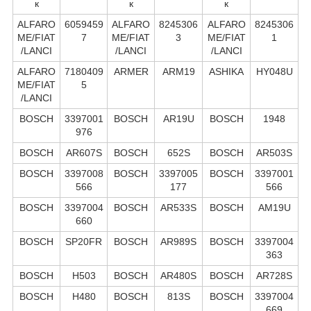
к
к
к
ALFARO
6059459
ALFARO
8245306
ALFARO
8245306
ME/FIAT
7
ME/FIAT
3
ME/FIAT
1
/LANCI
/LANCI
/LANCI
ALFARO
7180409
ARMER
ARM19
ASHIKA
HY048U
ME/FIAT
5
/LANCI
BOSCH
3397001
BOSCH
AR19U
BOSCH
1948
976
BOSCH
AR607S
BOSCH
652S
BOSCH
AR503S
BOSCH
3397008
BOSCH
3397005
BOSCH
3397001
566
177
566
BOSCH
3397004
BOSCH
AR533S
BOSCH
AM19U
660
BOSCH
SP20FR
BOSCH
AR989S
BOSCH
3397004
363
BOSCH
H503
BOSCH
AR480S
BOSCH
AR728S
BOSCH
H480
BOSCH
813S
BOSCH
3397004
669