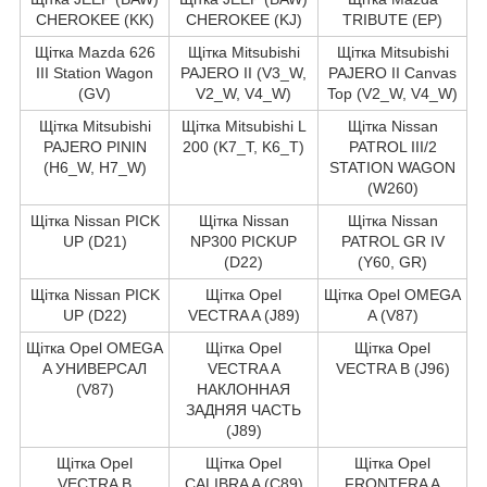
CHEROKEE (KK)
CHEROKEE (KJ)
TRIBUTE (EP)
Щітка Mazda 626
Щітка Mitsubishi
Щітка Mitsubishi
III Station Wagon
PAJERO II (V3_W,
PAJERO II Canvas
(GV)
V2_W, V4_W)
Top (V2_W, V4_W)
Щітка Mitsubishi
Щітка Mitsubishi L
Щітка Nissan
PAJERO PININ
200 (K7_T, K6_T)
PATROL III/2
(H6_W, H7_W)
STATION WAGON
(W260)
Щітка Nissan PICK
Щітка Nissan
Щітка Nissan
UP (D21)
NP300 PICKUP
PATROL GR IV
(D22)
(Y60, GR)
Щітка Nissan PICK
Щітка Opel
Щітка Opel OMEGA
UP (D22)
VECTRA A (J89)
A (V87)
Щітка Opel OMEGA
Щітка Opel
Щітка Opel
A УНИВЕРСАЛ
VECTRA A
VECTRA B (J96)
(V87)
НАКЛОННАЯ
ЗАДНЯЯ ЧАСТЬ
(J89)
Щітка Opel
Щітка Opel
Щітка Opel
VECTRA B
CALIBRA A (C89)
FRONTERA A