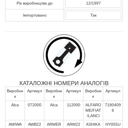
Рік виробництва до
12/1997
Імпортовано
Так
КАТАЛОЖНІ НОМЕРИ АНАЛОГІВ
Виробни
Артикул
Виробни
Артикул
Виробни
Артикул
к
к
к
Alca
072000
Alca
112000
ALFARO
7180409
ME/FIAT
6
/LANCI
AMIWA
AWB22
ARMER
ARM22
ASHIKA
HY055U