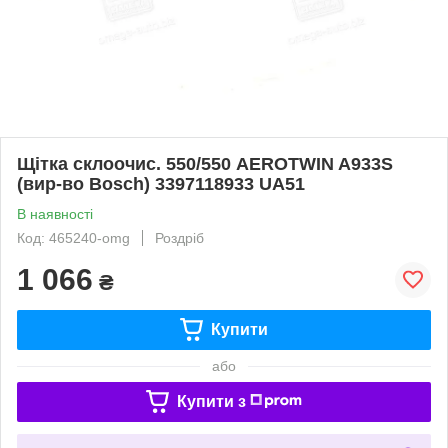
Щітка склоочис. 550/550 AEROTWIN A933S
(вир-во Bosch) 3397118933 UA51
В наявності
Код: 465240-omg
Роздріб
1 066
₴
Купити
або
Купити з