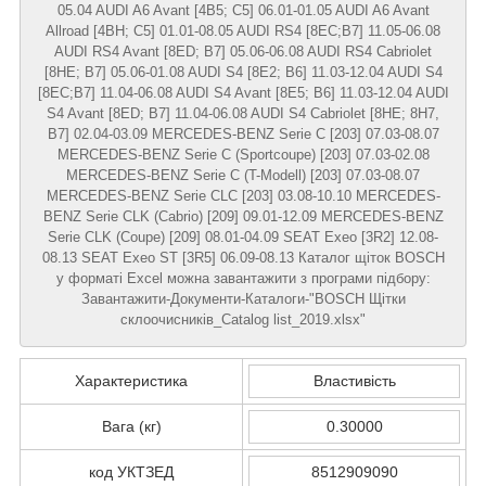
05.04 AUDI A6 Avant [4B5; C5] 06.01-01.05 AUDI A6 Avant
Allroad [4BH; C5] 01.01-08.05 AUDI RS4 [8EC;B7] 11.05-06.08
AUDI RS4 Avant [8ED; B7] 05.06-06.08 AUDI RS4 Cabriolet
[8HE; B7] 05.06-01.08 AUDI S4 [8E2; B6] 11.03-12.04 AUDI S4
[8EC;B7] 11.04-06.08 AUDI S4 Avant [8E5; B6] 11.03-12.04 AUDI
S4 Avant [8ED; B7] 11.04-06.08 AUDI S4 Cabriolet [8HE; 8H7,
B7] 02.04-03.09 MERCEDES-BENZ Serie C [203] 07.03-08.07
MERCEDES-BENZ Serie C (Sportcoupe) [203] 07.03-02.08
MERCEDES-BENZ Serie C (T-Modell) [203] 07.03-08.07
MERCEDES-BENZ Serie CLC [203] 03.08-10.10 MERCEDES-
BENZ Serie CLK (Cabrio) [209] 09.01-12.09 MERCEDES-BENZ
Serie CLK (Coupe) [209] 08.01-04.09 SEAT Exeo [3R2] 12.08-
08.13 SEAT Exeo ST [3R5] 06.09-08.13 Каталог щіток BOSCH
у форматі Excel можна завантажити з програми підбору:
Завантажити-Документи-Каталоги-"BOSCH Щітки
склоочисників_Catalog list_2019.xlsx"
Характеристика
Властивість
Вага (кг)
0.30000
код УКТЗЕД
8512909090