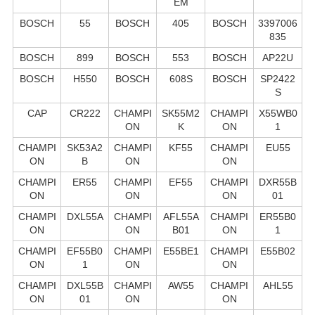
EM
BOSCH
55
BOSCH
405
BOSCH
3397006
835
BOSCH
899
BOSCH
553
BOSCH
AP22U
BOSCH
H550
BOSCH
608S
BOSCH
SP2422
S
CAP
CR222
CHAMPI
SK55M2
CHAMPI
X55WB0
ON
K
ON
1
CHAMPI
SK53A2
CHAMPI
KF55
CHAMPI
EU55
ON
B
ON
ON
CHAMPI
ER55
CHAMPI
EF55
CHAMPI
DXR55B
ON
ON
ON
01
CHAMPI
DXL55A
CHAMPI
AFL55A
CHAMPI
ER55B0
ON
ON
B01
ON
1
CHAMPI
EF55B0
CHAMPI
E55BE1
CHAMPI
E55B02
ON
1
ON
ON
CHAMPI
DXL55B
CHAMPI
AW55
CHAMPI
AHL55
ON
01
ON
ON