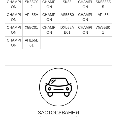
CHAMPI
SK55C0
CHAMPI
SK55
CHAMPI
SK55555
ON
2
ON
ON
5
CHAMPI
AFL55A
CHAMPI
AS55B0
CHAMPI
AFL55
ON
ON
1
ON
CHAMPI
X55C01
CHAMPI
DXL55A
CHAMPI
AW55B0
ON
ON
B01
ON
1
CHAMPI
AHL55B
ON
01
ЗАСТОСУВАННЯ