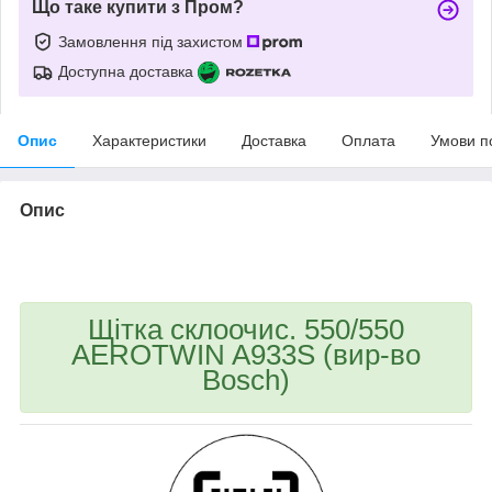
Що таке купити з Пром?
Замовлення під захистом
Доступна доставка
Опис
Характеристики
Доставка
Оплата
Умови п
Опис
bvd_ggl
Щітка склоочис. 550/550
AEROTWIN A933S (вир-во
Bosch)