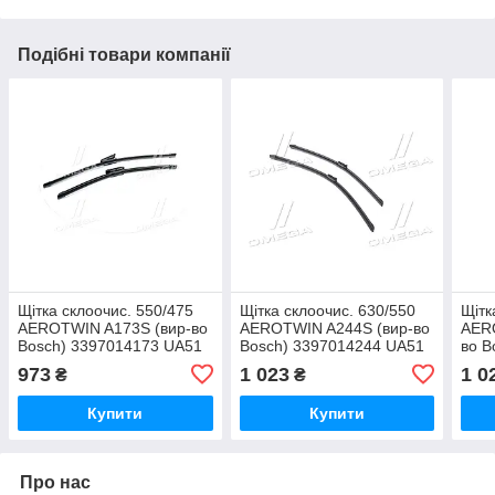
Подібні товари компанії
Щітка склоочис. 550/475
Щітка склоочис. 630/550
Щітк
AEROTWIN A173S (вир-во
AEROTWIN A244S (вир-во
AER
Bosch) 3397014173 UA51
Bosch) 3397014244 UA51
во B
UA5
973
1 023
1 0
₴
₴
Купити
Купити
Про нас