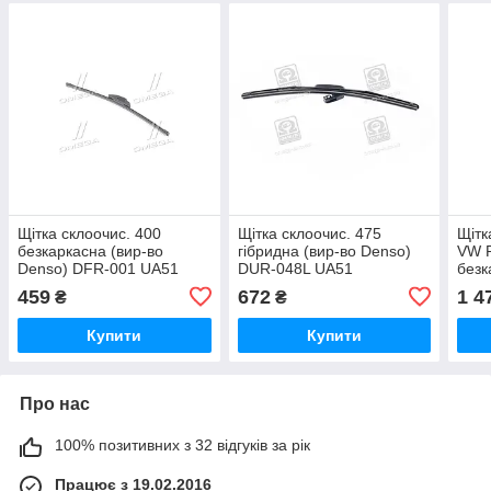
Щітка склоочис. 400
Щітка склоочис. 475
Щітк
безкаркасна (вир-во
гібридна (вир-во Denso)
VW P
Denso) DFR-001 UA51
DUR-048L UA51
безк
Dens
459
672
1 4
₴
₴
Купити
Купити
Про нас
100% позитивних з 32 відгуків за рік
Працює з 19.02.2016