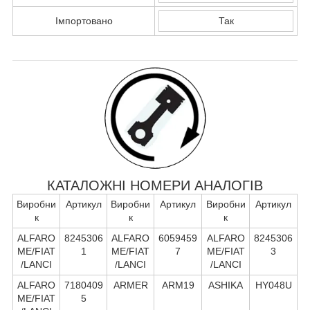
Імпортовано
Так
КАТАЛОЖНІ НОМЕРИ АНАЛОГІВ
Виробни
Артикул
Виробни
Артикул
Виробни
Артикул
к
к
к
ALFARO
8245306
ALFARO
6059459
ALFARO
8245306
ME/FIAT
1
ME/FIAT
7
ME/FIAT
3
/LANCI
/LANCI
/LANCI
ALFARO
7180409
ARMER
ARM19
ASHIKA
HY048U
ME/FIAT
5