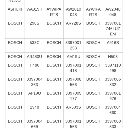
/LANCI
ASHUKI
WA019H
AYWIPA
AW2010
AYWIPA
AW2040
RTS
048
RTS
048
BOSCH
298S
BOSCH
AR728S
BOSCH
3397001
746LUZ
EM
BOSCH
533C
BOSCH
3397001
BOSCH
A916S
253
BOSCH
AR480U
BOSCH
AM19U
BOSCH
H503
BOSCH
H480
BOSCH
3397001
BOSCH
3397110
418
298
BOSCH
3397004
BOSCH
3397008
BOSCH
3397006
363
566
832
BOSCH
AP19U
BOSCH
3397005
BOSCH
3397001
177
976
BOSCH
1948
BOSCH
AR503S
BOSCH
3397004
660
BOSCH
3397004
BOSCH
3397001
BOSCH
3397008
669
566
533