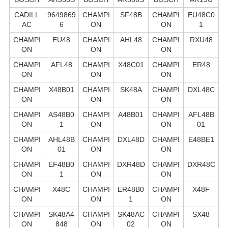
CADILL
9649869
CHAMPI
SF48B
CHAMPI
EU48C0
AC
6
ON
ON
1
CHAMPI
EU48
CHAMPI
AHL48
CHAMPI
RXU48
ON
ON
ON
CHAMPI
AFL48
CHAMPI
X48C01
CHAMPI
ER48
ON
ON
ON
CHAMPI
X48B01
CHAMPI
SK48A
CHAMPI
DXL48C
ON
ON
ON
CHAMPI
AS48B0
CHAMPI
A48B01
CHAMPI
AFL48B
ON
1
ON
ON
01
CHAMPI
AHL48B
CHAMPI
DXL48D
CHAMPI
E48BE1
ON
01
ON
ON
CHAMPI
EF48B0
CHAMPI
DXR48D
CHAMPI
DXR48C
ON
1
ON
ON
CHAMPI
X48C
CHAMPI
ER48B0
CHAMPI
X48F
ON
ON
1
ON
CHAMPI
SK48A4
CHAMPI
SK48AC
CHAMPI
SX48
ON
848
ON
02
ON