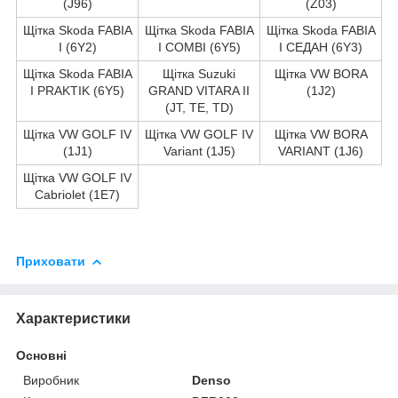
(J96)
(Z03)
Щітка Skoda FABIA
Щітка Skoda FABIA
Щітка Skoda FABIA
I (6Y2)
I COMBI (6Y5)
I СЕДАН (6Y3)
Щітка Skoda FABIA
Щітка Suzuki
Щітка VW BORA
I PRAKTIK (6Y5)
GRAND VITARA II
(1J2)
(JT, TE, TD)
Щітка VW GOLF IV
Щітка VW GOLF IV
Щітка VW BORA
(1J1)
Variant (1J5)
VARIANT (1J6)
Щітка VW GOLF IV
Cabriolet (1E7)
Приховати
Характеристики
Основні
Виробник
Denso