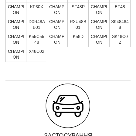
CHAMPI
KF60X
CHAMPI
SF48P
CHAMPI
EF48
ON
ON
ON
CHAMPI
DXR48A
CHAMPI
RXU48B
CHAMPI
SK48484
ON
B01
ON
01
ON
8
CHAMPI
K55C55
CHAMPI
K58D
CHAMPI
SK48C0
ON
48
ON
ON
2
CHAMPI
X48C02
ON
ЗАСТОСУВАННЯ