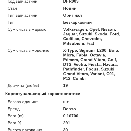
Код запчастини
DFR003
Стан
Новий
Тип запчастини
Оригінал
Тип
Безкаркасний
Сумісність з маркою
Volkswagen, Opel, Nissan,
Jaguar, Suzuki, Skoda, Ford,
Cadillac, Chevrolet,
Mitsubishi, Fiat
Сумісність з моделлю
X-Type, Signum, L200, Bora,
Micra, Fabia, Octavia,
Primera, Grand Vitara, Golf,
DTS, Vectra, Fiesta, Navara,
Pathfinder, Focus, Suzuki
Grand Vitara, Variant, C01,
P12, Combi
Довжина (дюйм)
19
Користувальницькі характеристики
Базова одиниця
шт.
Бренд
Denso
Вага (кг)
0.16700
Вага [г]
291
Висота паковання
30