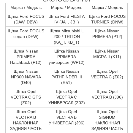
Марка / Модель
Марка / Модель
Марка / Модель
Щітка Ford FOCUS
Щітка Ford FIESTA
Щітка Ford FOCUS
(DAW, DBW)
IV (JA_, JB_)
TURNIER (DNW)
Щітка Ford FOCUS
Щітка Mitsubishi L
Щітка Nissan
седан (DFW)
200 / TRITON
PRIMERA (P12)
(KA_T, KB_T)
Щітка Nissan
Щітка Nissan
Щітка Nissan
PRIMERA
PRIMERA
MICRA II (K11)
Hatchback (P12)
универсал (WP12)
Щітка Nissan
Щітка Nissan
Щітка Opel
NP300 NAVARA
PATHFINDER III
VECTRA C (Z02)
(D40)
(R51)
Щітка Opel
Щітка Opel
Щітка Opel
VECTRA C GTS
VECTRA C
VECTRA B (J96)
(Z02)
УНИВЕРСАЛ (Z02)
Щітка Opel
Щітка Opel
Щітка Opel
VECTRA B
VECTRA B
SIGNUM
НАКЛОННАЯ
УНИВЕРСАЛ (J96)
НАКЛОННАЯ
ЗАДНЯЯ ЧАСТЬ
ЗАДНЯЯ ЧАСТЬ