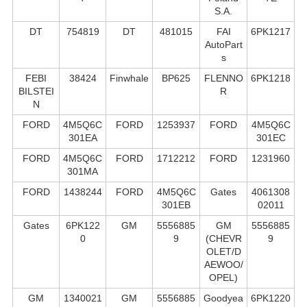
S.А.
DT
754819
DT
481015
FAI
6PK1217
AutoPart
s
FEBI
38424
Finwhale
BP625
FLENNO
6PK1218
BILSTEI
R
N
FORD
4M5Q6C
FORD
1253937
FORD
4M5Q6C
301EA
301EC
FORD
4M5Q6C
FORD
1712212
FORD
1231960
301MA
FORD
1438244
FORD
4M5Q6C
Gates
4061308
301EB
02011
Gates
6PK122
GM
5556885
GM
5556885
0
9
(CHEVR
9
OLET/D
AEWOO/
OPEL)
GM
1340021
GM
5556885
Goodyea
6PK1220