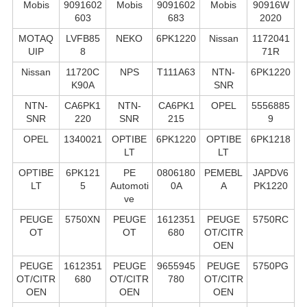
Mobis
9091602
Mobis
9091602
Mobis
90916W
603
683
2020
MOTAQ
LVFB85
NEKO
6PK1220
Nissan
1172041
UIP
8
71R
Nissan
11720C
NPS
T111A63
NTN-
6PK1220
K90A
SNR
NTN-
CA6PK1
NTN-
CA6PK1
OPEL
5556885
SNR
220
SNR
215
9
OPEL
1340021
OPTIBE
6PK1220
OPTIBE
6PK1218
LT
LT
OPTIBE
6PK121
PE
0806180
PEMEBL
JAPDV6
LT
5
Automoti
0A
A
PK1220
ve
PEUGE
5750XN
PEUGE
1612351
PEUGE
5750RC
OT
OT
680
OT/CITR
OEN
PEUGE
1612351
PEUGE
9655945
PEUGE
5750PG
OT/CITR
680
OT/CITR
780
OT/CITR
OEN
OEN
OEN