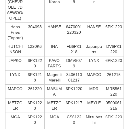
(CHEVR
Korea
9
r
OLET/D
AEWOO/
OPEL)
Hans
304098
HANSE
6470001
HANSE
6PK1220
Pries
220320
(Topran)
HUTCHI
1220K6
INA
FB6PK1
Japanpa
DV6PK1
NSON
218
rts
220
JAPKO
6PK122
KAVO
DMV907
LYNX
6PK1220
0
PARTS
9
LYNX
6PK121
Magneti
3406110
MAPCO
261215
8
Marelli
01217
MAPCO
261220
MASUM
6PK1220
MDR
MRB561
A
220
METZG
6PK122
METZG
6PK1217
MEYLE
0500061
ER
0
ER
215
MGA
6PK122
MGA
CS6122
Mitsubos
6PK1220
0
0
hi