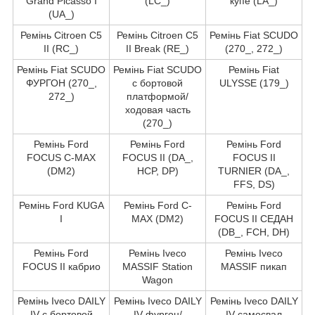
Grand Picasso I
(LC_)
купе (LA_)
(UA_)
Ремінь Citroen C5
Ремінь Citroen C5
Ремінь Fiat SCUDO
II (RC_)
II Break (RE_)
(270_, 272_)
Ремінь Fiat SCUDO
Ремінь Fiat SCUDO
Ремінь Fiat
ФУРГОН (270_,
c бортовой
ULYSSE (179_)
272_)
платформой/
ходовая часть
(270_)
Ремінь Ford
Ремінь Ford
Ремінь Ford
FOCUS C-MAX
FOCUS II (DA_,
FOCUS II
(DM2)
HCP, DP)
TURNIER (DA_,
FFS, DS)
Ремінь Ford KUGA
Ремінь Ford C-
Ремінь Ford
I
MAX (DM2)
FOCUS II СЕДАН
(DB_, FCH, DH)
Ремінь Ford
Ремінь Iveco
Ремінь Iveco
FOCUS II кабрио
MASSIF Station
MASSIF пикап
Wagon
Ремінь Iveco DAILY
Ремінь Iveco DAILY
Ремінь Iveco DAILY
IV c бортовой
IV фургон/
IV самосвал