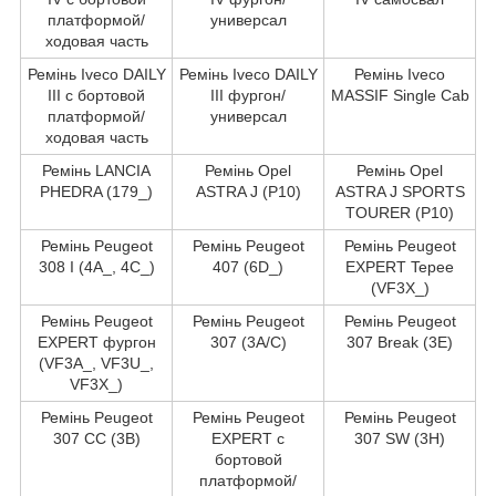
платформой/
универсал
ходовая часть
Ремінь Iveco DAILY
Ремінь Iveco DAILY
Ремінь Iveco
III c бортовой
III фургон/
MASSIF Single Cab
платформой/
универсал
ходовая часть
Ремінь LANCIA
Ремінь Opel
Ремінь Opel
PHEDRA (179_)
ASTRA J (P10)
ASTRA J SPORTS
TOURER (P10)
Ремінь Peugeot
Ремінь Peugeot
Ремінь Peugeot
308 I (4A_, 4C_)
407 (6D_)
EXPERT Tepee
(VF3X_)
Ремінь Peugeot
Ремінь Peugeot
Ремінь Peugeot
EXPERT фургон
307 (3A/C)
307 Break (3E)
(VF3A_, VF3U_,
VF3X_)
Ремінь Peugeot
Ремінь Peugeot
Ремінь Peugeot
307 CC (3B)
EXPERT c
307 SW (3H)
бортовой
платформой/