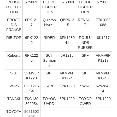
PEUGE
5750RE
PEUGE
5750XN
PEUGE
5750LE
OT/CITR
OT/CITR
OT/CITR
OEN
OEN
OEN
PROCO
6PK121
Quinton
QBR612
RENAUL
7701065
DIS
7
Hazell
15
T
088
FRANCE
RIB-TOP
6PK122
RIDER
6РК1230
ROULU
6K1217
0
41
NDS
RUBBER
Rubena
6PK122
SCT
6R1218
SKF
VKMV6P
0
German
K1217
y
SKF
VKMV6P
SKF
VKMV6P
SKF
VKMV6P
K1220
K1224
K1245
Stellox
0601215
SUN
6PK1220
SWAG
6293842
SX
4
TANAKI
TKG130
TOYOG
6PK1220
TOYOP
6PK1220
802054
UARD
OWER
TOYOTA
9091602
603