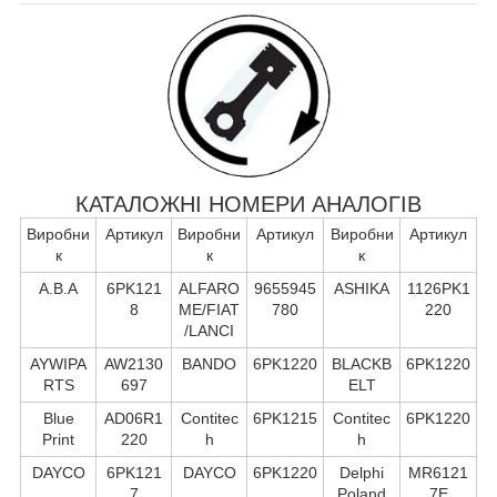
КАТАЛОЖНІ НОМЕРИ АНАЛОГІВ
Виробни
Артикул
Виробни
Артикул
Виробни
Артикул
к
к
к
A.B.A
6PK121
ALFARO
9655945
ASHIKA
1126PK1
8
ME/FIAT
780
220
/LANCI
AYWIPA
AW2130
BANDO
6PK1220
BLACKB
6PK1220
RTS
697
ELT
Blue
AD06R1
Contitec
6PK1215
Contitec
6PK1220
Print
220
h
h
DAYCO
6PK121
DAYCO
6PK1220
Delphi
MR6121
7
Poland
7E