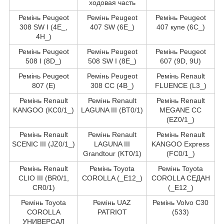
ходовая часть
Ремінь Peugeot
Ремінь Peugeot
Ремінь Peugeot
308 SW I (4E_,
407 SW (6E_)
407 купе (6C_)
4H_)
Ремінь Peugeot
Ремінь Peugeot
Ремінь Peugeot
508 I (8D_)
508 SW I (8E_)
607 (9D, 9U)
Ремінь Peugeot
Ремінь Peugeot
Ремінь Renault
807 (E)
308 CC (4B_)
FLUENCE (L3_)
Ремінь Renault
Ремінь Renault
Ремінь Renault
KANGOO (KC0/1_)
LAGUNA III (BT0/1)
MEGANE CC
(EZ0/1_)
Ремінь Renault
Ремінь Renault
Ремінь Renault
SCENIC III (JZ0/1_)
LAGUNA III
KANGOO Express
Grandtour (KT0/1)
(FC0/1_)
Ремінь Renault
Ремінь Toyota
Ремінь Toyota
CLIO III (BR0/1,
COROLLA (_E12_)
COROLLA СЕДАН
CR0/1)
(_E12_)
Ремінь Toyota
Ремінь UAZ
Ремінь Volvo C30
COROLLA
PATRIOT
(533)
УНИВЕРСАЛ