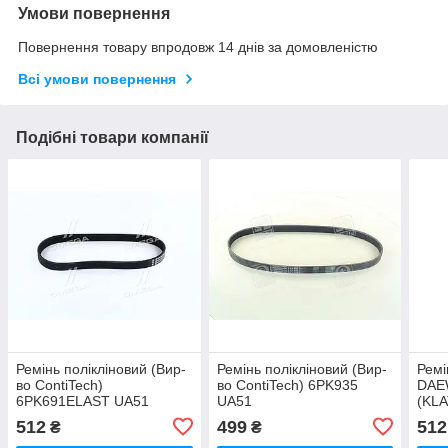
Умови повернення
Повернення товару впродовж 14 днів за домовленістю
Всі умови повернення
Подібні товари компанії
Ремінь полікліновий (Вир-
Ремінь полікліновий (Вир-
Ремі
во ContiTech)
во ContiTech) 6PK935
DAE
6PK691ELAST UA51
UA51
(KLA
Cont
512
499
512
₴
₴