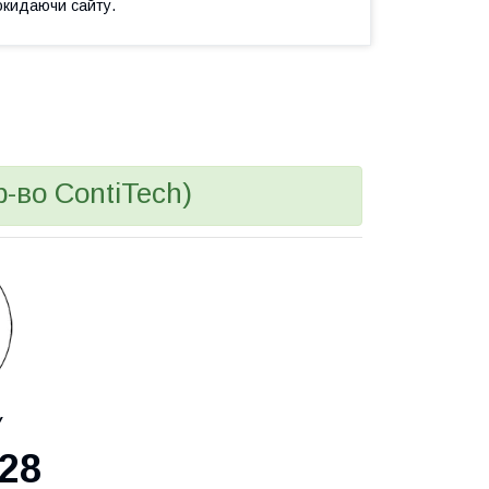
окидаючи сайту.
р-во ContiTech)
У
28