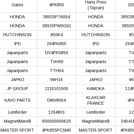
Hans Pries
Gates
4PK850
10
(Topran)
HONDA
38920P7A004
HONDA
38920
HONDA
38920PW0G01
HONDA
38920
HUTCHINSON
850K4
HUTCHINSON
85
IPD
294PK855
IPD
294
Japanparts
DV4PK0850
Japanparts
TV
Japanparts
TVH00
Japanparts
TT
Japanparts
TTH04
Japanparts
TV
JAPKO
96H16
JAPKO
96
JP GROUP
1118101600
KAMOKA
124
KLAXCAR
KAVO PARTS
DMV8004
4P
FRANCE
Lemforder
1294801
Lemforder
12
MagnetiMarelli
600000000620
MagnetiMarelli
34041
MASTER-SPORT
4PK855PCSMS
MASTER-SPORT
4PK85