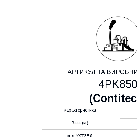
АРТИКУЛ ТА ВИРОБН
4PK85
(
Contite
Характеристика
Вага (кг)
код УКТЗЕД