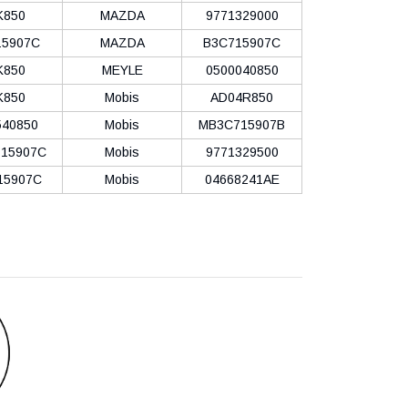
K850
MAZDA
9771329000
15907C
MAZDA
B3C715907C
K850
MEYLE
0500040850
K850
Mobis
AD04R850
40850
Mobis
MB3C715907B
15907C
Mobis
9771329500
15907C
Mobis
04668241AE