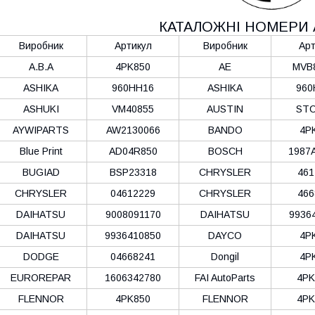
КАТАЛОЖНІ НОМЕРИ 
Виробник
Артикул
Виробник
Арт
A.B.A
4PK850
AE
MVB
ASHIKA
960HH16
ASHIKA
960
ASHUKI
VM40855
AUSTIN
STC
AYWIPARTS
AW2130066
BANDO
4P
Blue Print
AD04R850
BOSCH
1987
BUGIAD
BSP23318
CHRYSLER
461
CHRYSLER
04612229
CHRYSLER
466
DAIHATSU
9008091170
DAIHATSU
9936
DAIHATSU
9936410850
DAYCO
4P
DODGE
04668241
Dongil
4P
EUROREPAR
1606342780
FAI AutoParts
4PK
FLENNOR
4PK850
FLENNOR
4PK