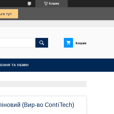
Кошик
Кошик
ЕННЯ ТА ОБМІН
ліновий (Вир-во ContiTech)
1