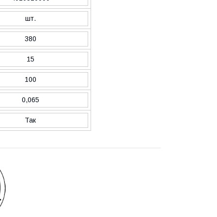
шт.
380
15
100
0,065
Так