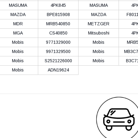
MASUMA
4PK845
MASUMA
4P
MAZDA
BPE815908
MAZDA
F801
MDR
MRB540850
METZGER
4P
MGA
CS40850
Mitsuboshi
4P
Mobis
9771329000
Mobis
MRB5
Mobis
9971329500
Mobis
MB3C7
Mobis
S2521226000
Mobis
B3C7
Mobis
ADN19624