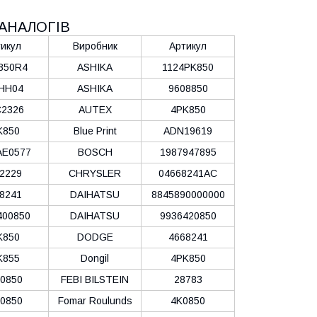
АНАЛОГІВ
икул
Виробник
Артикул
850R4
ASHIKA
1124PK850
HH04
ASHIKA
9608850
2326
AUTEX
4PK850
K850
Blue Print
ADN19619
AE0577
BOSCH
1987947895
2229
CHRYSLER
04668241AC
8241
DAIHATSU
8845890000000
400850
DAIHATSU
9936420850
K850
DODGE
4668241
K855
Dongil
4PK850
0850
FEBI BILSTEIN
28783
0850
Fomar Roulunds
4K0850