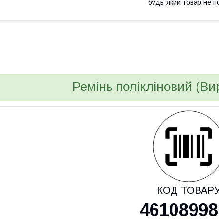
будь-який товар не п
bvd_ggl
Ремінь полікліновий (Ви
КОД ТОВАР
46108998