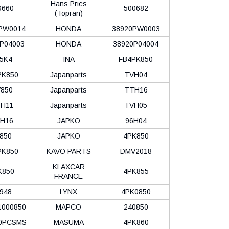
Hans Pries
9660
500682
(Topran)
PW0014
HONDA
38920PW0003
P04003
HONDA
38920P04004
5K4
INA
FB4PK850
PK850
Japanparts
TVH04
850
Japanparts
TTH16
H11
Japanparts
TVH05
H16
JAPKO
96H04
850
JAPKO
4PK850
PK850
KAVO PARTS
DMV2018
KLAXCAR
K850
4PK855
FRANCE
948
LYNX
4PK0850
1000850
MAPCO
240850
0PCSMS
MASUMA
4PK860