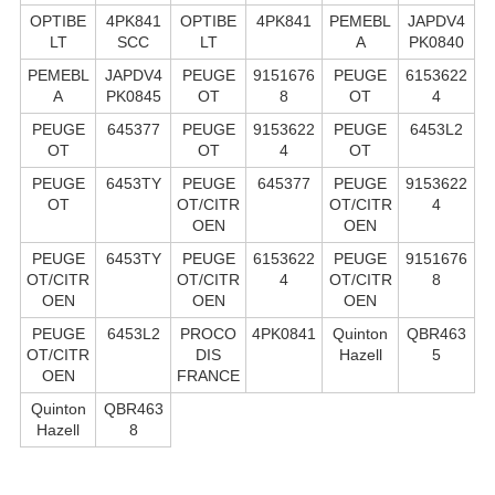
OPTIBE
4PK841
OPTIBE
4PK841
PEMEBL
JAPDV4
LT
SCC
LT
A
PK0840
PEMEBL
JAPDV4
PEUGE
9151676
PEUGE
6153622
A
PK0845
OT
8
OT
4
PEUGE
645377
PEUGE
9153622
PEUGE
6453L2
OT
OT
4
OT
PEUGE
6453TY
PEUGE
645377
PEUGE
9153622
OT
OT/CITR
OT/CITR
4
OEN
OEN
PEUGE
6453TY
PEUGE
6153622
PEUGE
9151676
OT/CITR
OT/CITR
4
OT/CITR
8
OEN
OEN
OEN
PEUGE
6453L2
PROCO
4PK0841
Quinton
QBR463
OT/CITR
DIS
Hazell
5
OEN
FRANCE
Quinton
QBR463
Hazell
8