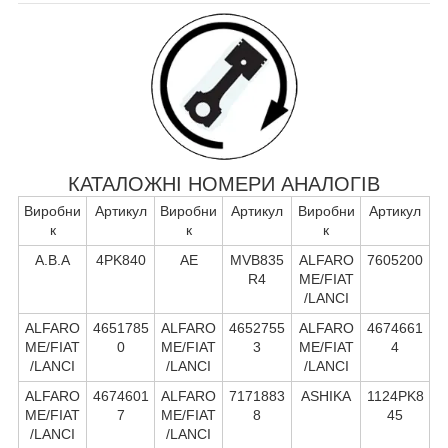
КАТАЛОЖНІ НОМЕРИ АНАЛОГІВ
Виробни
Артикул
Виробни
Артикул
Виробни
Артикул
к
к
к
A.B.A
4PK840
AE
MVB835
ALFARO
7605200
R4
ME/FIAT
/LANCI
ALFARO
4651785
ALFARO
4652755
ALFARO
4674661
ME/FIAT
0
ME/FIAT
3
ME/FIAT
4
/LANCI
/LANCI
/LANCI
ALFARO
4674601
ALFARO
7171883
ASHIKA
1124PK8
ME/FIAT
7
ME/FIAT
8
45
/LANCI
/LANCI