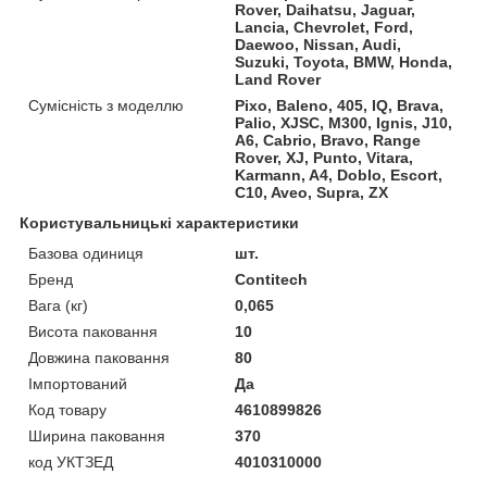
Rover, Daihatsu, Jaguar,
Lancia, Chevrolet, Ford,
Daewoo, Nissan, Audi,
Suzuki, Toyota, BMW, Honda,
Land Rover
Сумісність з моделлю
Pixo, Baleno, 405, IQ, Brava,
Palio, XJSC, M300, Ignis, J10,
A6, Cabrio, Bravo, Range
Rover, XJ, Punto, Vitara,
Karmann, A4, Doblo, Escort,
C10, Aveo, Supra, ZX
Користувальницькі характеристики
Базова одиниця
шт.
Бренд
Contitech
Вага (кг)
0,065
Висота паковання
10
Довжина паковання
80
Імпортований
Да
Код товару
4610899826
Ширина паковання
370
код УКТЗЕД
4010310000