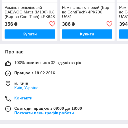
Ремінь полікліновий
Ремінь полікліновий (Вир-
Ремі
DAEWOO Matiz (M100) 0.8
во ContiTech) 4PK790
во C
(Вир-во ContiTech) 4PK648
UA51
UA5
UA51
356
386
394
₴
₴
Купити
Купити
Про нас
100% позитивних з 32 відгуків за рік
Працює з 19.02.2016
м. Київ
Київ, Україна
Контакти
Сьогодні працює з 09:00 до 18:00
Показати весь графік роботи