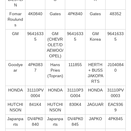
N
Fomar
4K0840
Gates
4PK840
Gates
48352
Roulund
s
GM
9641633
GM
9641633
GM
9641633
5
(CHEVR
5
Korea
5
OLET/D
AEWOO/
OPEL)
Goodye
4PK083
Hans
111855
HERTH
J104084
ar
7
Pries
+ BUSS
0
(Topran)
JAKOPA
RTS
HONDA
31110PV
HONDA
31110P3
HONDA
31110PV
0004
G004
0003
HUTCHI
841K4
HUTCHI
830K4
JAGUAR
EAC936
NSON
NSON
9
Japanpa
DV4PK0
Japanpa
DV4PK0
JAPKO
4PK845
rts
840
rts
845