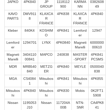
JAPKO
4PK840
JP
1118112
KARMA
0382608
GROUP
900
NN
49
KAVO
DMV911
KLAXCA
4PK838
KLAXCA
4PK840
PARTS
8
R
R
FRANCE
FRANCE
Kleber
840K4
KOSHIM
4PK841
Lemford
12947
O
er
Lemford
1294701
LYNX
4PK0840
Magneti
6000000
er
Marelli
00610
Magneti
3404110
MAPCO
240838
MASTER
4PK841
Marelli
00841
-SPORT
PCSMS
MDR
MRB540
METZG
4PK840
MEYLE
0500040
840
ER
838
MGA
CS4084
Mitsubos
4PK841
Mitsubos
4PK855
1
hi
hi
Mitsubos
4PK840
Mitsubos
4PK830
Mobis
0K2FT1
hi
hi
5908
Nissan
1195053
Nissan
117204A
NTN-
CA4PK8
J10
00B
SNR
41