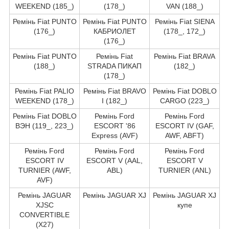
WEEKEND (185_)
(178_)
VAN (188_)
Ремінь Fiat PUNTO
Ремінь Fiat PUNTO
Ремінь Fiat SIENA
(176_)
КАБРИОЛЕТ
(178_, 172_)
(176_)
Ремінь Fiat PUNTO
Ремінь Fiat
Ремінь Fiat BRAVA
(188_)
STRADA ПИКАП
(182_)
(178_)
Ремінь Fiat PALIO
Ремінь Fiat BRAVO
Ремінь Fiat DOBLO
WEEKEND (178_)
I (182_)
CARGO (223_)
Ремінь Fiat DOBLO
Ремінь Ford
Ремінь Ford
ВЭН (119_, 223_)
ESCORT '86
ESCORT IV (GAF,
Express (AVF)
AWF, ABFT)
Ремінь Ford
Ремінь Ford
Ремінь Ford
ESCORT IV
ESCORT V (AAL,
ESCORT V
TURNIER (AWF,
ABL)
TURNIER (ANL)
AVF)
Ремінь JAGUAR
Ремінь JAGUAR XJ
Ремінь JAGUAR XJ
XJSC
купе
CONVERTIBLE
(X27)