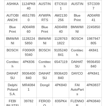
ASHIKA
1124PK8
AUSTIN
ETC910
AUSTIN
STC339
40
1
7
AUTOBI
4651785
AYWIPA
AW2130
Blue
AD04R8
ANCHI
0
RTS
256
Print
41
Blue
AD04R8
Blue
AD04R8
BMW/MI
2245850
Print
60
Print
40
NI
BMW/MI
1128224
BMW/MI
1128763
BOSCH
1987947
NI
5850
NI
1822
805
BOSCH
F000KR
BOSCH
9105240
Contitec
4K841
9340
841
h
Contitec
4PK836
Contitec
6547119
DAIHAT
9936450
h
h
SU
840
DAIHAT
9936400
DAIHAT
9936420
DAYCO
4PK841
SU
840
SU
840
Delphi
MR4084
Dongil
4PK840
FAI
4PK0837
Poland
1
AutoPart
S.А.
s
FEBI
39782
FEROD
835PK4
FLENNO
4PK0840
BILSTEI
O
R