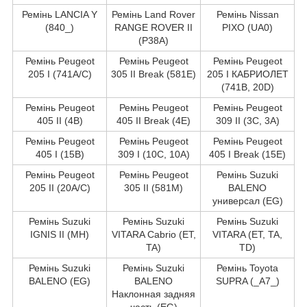
Ремінь LANCIA Y
Ремінь Land Rover
Ремінь Nissan
(840_)
RANGE ROVER II
PIXO (UA0)
(P38A)
Ремінь Peugeot
Ремінь Peugeot
Ремінь Peugeot
205 I (741A/C)
305 II Break (581E)
205 I КАБРИОЛЕТ
(741B, 20D)
Ремінь Peugeot
Ремінь Peugeot
Ремінь Peugeot
405 II (4B)
405 II Break (4E)
309 II (3C, 3A)
Ремінь Peugeot
Ремінь Peugeot
Ремінь Peugeot
405 I (15B)
309 I (10C, 10A)
405 I Break (15E)
Ремінь Peugeot
Ремінь Peugeot
Ремінь Suzuki
205 II (20A/C)
305 II (581M)
BALENO
универсал (EG)
Ремінь Suzuki
Ремінь Suzuki
Ремінь Suzuki
IGNIS II (MH)
VITARA Cabrio (ET,
VITARA (ET, TA,
TA)
TD)
Ремінь Suzuki
Ремінь Suzuki
Ремінь Toyota
BALENO (EG)
BALENO
SUPRA (_A7_)
Наклонная задняя
часть (EG)