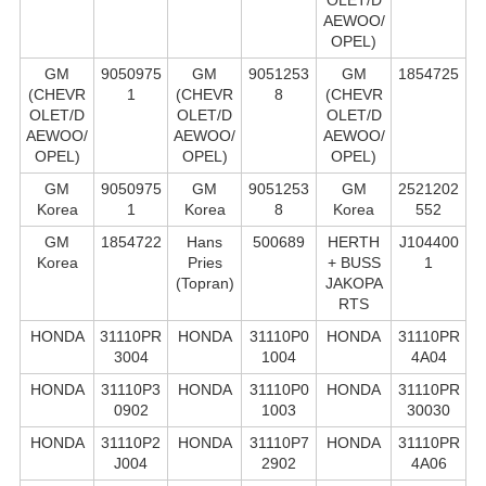
OLET/D
AEWOO/
OPEL)
GM
9050975
GM
9051253
GM
1854725
(CHEVR
1
(CHEVR
8
(CHEVR
OLET/D
OLET/D
OLET/D
AEWOO/
AEWOO/
AEWOO/
OPEL)
OPEL)
OPEL)
GM
9050975
GM
9051253
GM
2521202
Korea
1
Korea
8
Korea
552
GM
1854722
Hans
500689
HERTH
J104400
Korea
Pries
+ BUSS
1
(Topran)
JAKOPA
RTS
HONDA
31110PR
HONDA
31110P0
HONDA
31110PR
3004
1004
4A04
HONDA
31110P3
HONDA
31110P0
HONDA
31110PR
0902
1003
30030
HONDA
31110P2
HONDA
31110P7
HONDA
31110PR
J004
2902
4A06