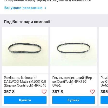
Повернення товару впродовж 14 днів за домовленістю
Всі умови повернення
Подібні товари компанії
Ремінь полікліновий
Ремінь полікліновий (Вир-
Ремі
DAEWOO Matiz (M100) 0.8
во ContiTech) 4PK790
во C
(Вир-во ContiTech) 4PK648
UA51
UA5
UA51
357
387
395
₴
₴
Купити
Купити