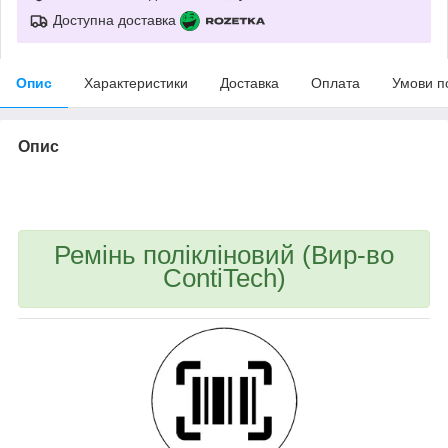
Доступна доставка
Опис
Характеристики
Доставка
Оплата
Умови п
Опис
bvd_ggl
Ремінь полікліновий (Вир-во
ContiTech)