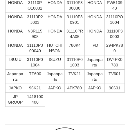
HONDA
31110P
HONDA
31110P3
HONDA
PW5109
O10032
00030
43
HONDA
31110P2
HONDA
31110P3
HONDA
31110PO
J003
0901
1004
HONDA
N3R115
HONDA
31110PR
HONDA
31110P3
908
4A05
0003
HONDA
31110P3
HUTCHI
780K4
IPD
294PK78
00040
NSON
0
ISUZU
31110P0
ISUZU
31110P0
Japanpa
DV4PK0
1004
1003
rts
780
Japanpa
TT600
Japanpa
TVK21
Japanpa
TV601
rts
rts
rts
JAPKO
96K21
JAPKO
4PK780
JAPKO
96601
JP
1418100
GROUP
400