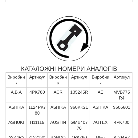
КАТАЛОЖНІ НОМЕРИ АНАЛОГІВ
Виробни
Артикул
Виробни
Артикул
Виробни
Артикул
к
к
к
A.B.A
4PK780
ACR
135245R
AE
MVB775
R4
ASHIKA
1124PK7
ASHIKA
960KK21
ASHIKA
9606601
80
ASHUKI
H11115
AUSTIN
GMB407
AUTEX
4PK780
70
AYWIPA
AW2130
BANDO
4PK780
Blue
AD04R7