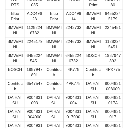
RTS
035
Print
80
Blue
ADC496
Blue
ADC496
BMW/MI
6455224
Print
23
Print
14
NI
5179
BMW/MI
1128224
BMW/MI
2243732
BMW/MI
2245451
NI
6732
NI
NI
BMW/MI
2245179
BMW/MI
2246732
BMW/MI
1128224
NI
NI
NI
5451
BMW/MI
6455224
BMW/MI
6455224
BOSCH
1987947
NI
5451
NI
6732
892
BOSCH
1987947
Contitec
4K778
Contitec
4PK775
891
h
h
Contitec
6547547
Contitec
4PK778
DAIHAT
9004831
h
h
SU
008000
DAIHAT
9004831
DAIHAT
9004831
DAIHAT
9004831
SU
003
SU
004
SU
017A
DAIHAT
9004831
DAIHAT
9004831
DAIHAT
9004831
SU
004000
SU
017000
SU
017
DAIHAT
9004931
DAIHAT
9004831
DAIHAT
9004831