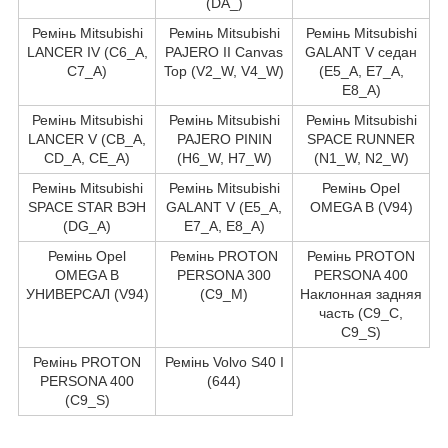
(DA_)
Ремінь Mitsubishi
Ремінь Mitsubishi
Ремінь Mitsubishi
LANCER IV (C6_A,
PAJERO II Canvas
GALANT V седан
C7_A)
Top (V2_W, V4_W)
(E5_A, E7_A,
E8_A)
Ремінь Mitsubishi
Ремінь Mitsubishi
Ремінь Mitsubishi
LANCER V (CB_A,
PAJERO PININ
SPACE RUNNER
CD_A, CE_A)
(H6_W, H7_W)
(N1_W, N2_W)
Ремінь Mitsubishi
Ремінь Mitsubishi
Ремінь Opel
SPACE STAR ВЭН
GALANT V (E5_A,
OMEGA B (V94)
(DG_A)
E7_A, E8_A)
Ремінь Opel
Ремінь PROTON
Ремінь PROTON
OMEGA B
PERSONA 300
PERSONA 400
УНИВЕРСАЛ (V94)
(C9_M)
Наклонная задняя
часть (C9_C,
C9_S)
Ремінь PROTON
Ремінь Volvo S40 I
PERSONA 400
(644)
(C9_S)