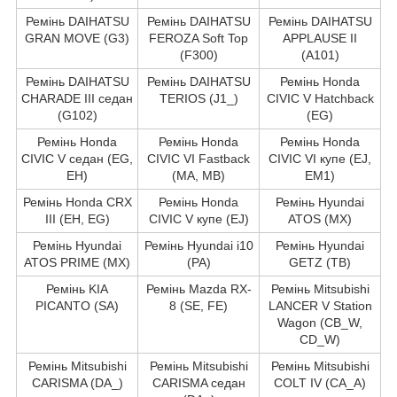
Ремінь DAIHATSU
Ремінь DAIHATSU
Ремінь DAIHATSU
GRAN MOVE (G3)
FEROZA Soft Top
APPLAUSE II
(F300)
(A101)
Ремінь DAIHATSU
Ремінь DAIHATSU
Ремінь Honda
CHARADE III седан
TERIOS (J1_)
CIVIC V Hatchback
(G102)
(EG)
Ремінь Honda
Ремінь Honda
Ремінь Honda
CIVIC V седан (EG,
CIVIC VI Fastback
CIVIC VI купе (EJ,
EH)
(MA, MB)
EM1)
Ремінь Honda CRX
Ремінь Honda
Ремінь Hyundai
III (EH, EG)
CIVIC V купе (EJ)
ATOS (MX)
Ремінь Hyundai
Ремінь Hyundai i10
Ремінь Hyundai
ATOS PRIME (MX)
(PA)
GETZ (TB)
Ремінь KIA
Ремінь Mazda RX-
Ремінь Mitsubishi
PICANTO (SA)
8 (SE, FE)
LANCER V Station
Wagon (CB_W,
CD_W)
Ремінь Mitsubishi
Ремінь Mitsubishi
Ремінь Mitsubishi
CARISMA (DA_)
CARISMA седан
COLT IV (CA_A)