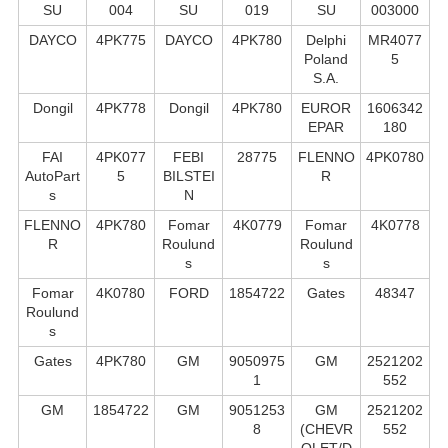
SU
004
SU
019
SU
003000
DAYCO
4PK775
DAYCO
4PK780
Delphi
MR4077
Poland
5
S.А.
Dongil
4PK778
Dongil
4PK780
EUROR
1606342
EPAR
180
FAI
4PK077
FEBI
28775
FLENNO
4PK0780
AutoPart
5
BILSTEI
R
s
N
FLENNO
4PK780
Fomar
4K0779
Fomar
4K0778
R
Roulund
Roulund
s
s
Fomar
4K0780
FORD
1854722
Gates
48347
Roulund
s
Gates
4PK780
GM
9050975
GM
2521202
1
552
GM
1854722
GM
9051253
GM
2521202
8
(CHEVR
552