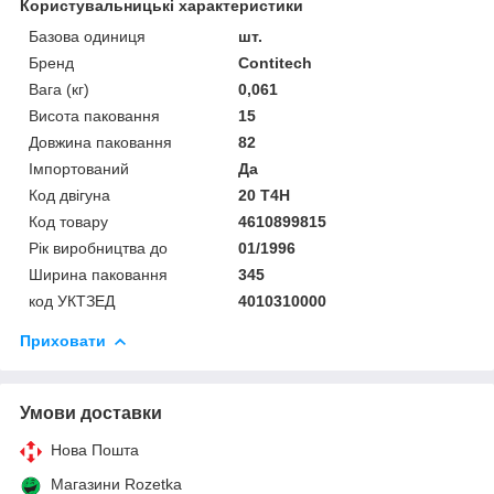
Користувальницькі характеристики
Базова одиниця
шт.
Бренд
Contitech
Вага (кг)
0,061
Висота паковання
15
Довжина паковання
82
Імпортований
Да
Код двігуна
20 T4H
Код товару
4610899815
Рік виробництва до
01/1996
Ширина паковання
345
код УКТЗЕД
4010310000
Приховати
Умови доставки
Нова Пошта
Магазини Rozetka