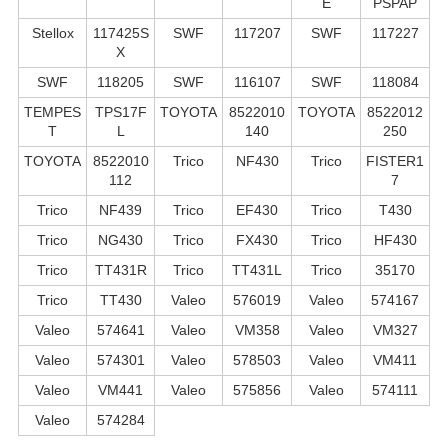
E
PSPAP
Stellox
117425S
SWF
117207
SWF
117227
X
SWF
118205
SWF
116107
SWF
118084
TEMPES
TPS17F
TOYOTA
8522010
TOYOTA
8522012
T
L
140
250
TOYOTA
8522010
Trico
NF430
Trico
FISTER1
112
7
Trico
NF439
Trico
EF430
Trico
T430
Trico
NG430
Trico
FX430
Trico
HF430
Trico
TT431R
Trico
TT431L
Trico
35170
Trico
TT430
Valeo
576019
Valeo
574167
Valeo
574641
Valeo
VM358
Valeo
VM327
Valeo
574301
Valeo
578503
Valeo
VM411
Valeo
VM441
Valeo
575856
Valeo
574111
Valeo
574284