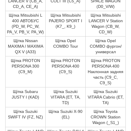
LANCER V (CB_A,
COLT III (C5_A)
SPACE WAGON
CD_A, CE_A)
(D0_V/W)
Щітка Mitsubishi L
Щітка Mitsubishi
Щітка Mitsubishi
400 АВТОБУС
PAJERO SPORT I
LANCER V Station
(PD_W, PC_W,
(K7_, K9_)
Wagon (CB_W,
PA_V, PB_V, PA_W)
CD_W)
Щітка Nissan
Щітка Opel
Щітка Opel
MAXIMA / MAXIMA
COMBO Tour
COMBO фургон/
QX V (A33)
универсал
Щітка PROTON
Щітка PROTON
Щітка PROTON
PERSONA 300
PERSONA 400
PERSONA 400
(C9_M)
(C9_S)
Наклонная задняя
часть (C9_C,
C9_S)
Щітка Subaru
Щітка Suzuki
Щітка Suzuki
JUSTY I (KAD)
VITARA (ET, TA,
VITARA Cabrio (ET,
TD)
TA)
Щітка Suzuki
Щітка Suzuki X-90
Щітка Toyota
SWIFT IV (FZ, NZ)
(EL)
CROWN Station
Wagon (_S1_)