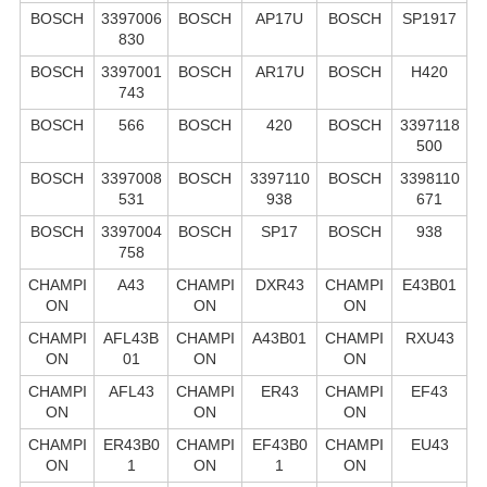
BOSCH
3397006
BOSCH
AP17U
BOSCH
SP1917
830
BOSCH
3397001
BOSCH
AR17U
BOSCH
H420
743
BOSCH
566
BOSCH
420
BOSCH
3397118
500
BOSCH
3397008
BOSCH
3397110
BOSCH
3398110
531
938
671
BOSCH
3397004
BOSCH
SP17
BOSCH
938
758
CHAMPI
A43
CHAMPI
DXR43
CHAMPI
E43B01
ON
ON
ON
CHAMPI
AFL43B
CHAMPI
A43B01
CHAMPI
RXU43
ON
01
ON
ON
CHAMPI
AFL43
CHAMPI
ER43
CHAMPI
EF43
ON
ON
ON
CHAMPI
ER43B0
CHAMPI
EF43B0
CHAMPI
EU43
ON
1
ON
1
ON