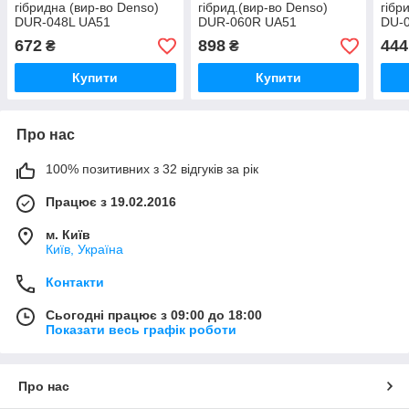
гібридна (вир-во Denso)
гібрид.(вир-во Denso)
гібр
DUR-048L UA51
DUR-060R UA51
DU-
672
898
444
₴
₴
Купити
Купити
Про нас
100% позитивних з 32 відгуків за рік
Працює з 19.02.2016
м. Київ
Київ, Україна
Контакти
Сьогодні працює з 09:00 до 18:00
Показати весь графік роботи
Про нас