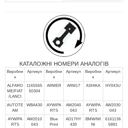
КАТАЛОЖНІ НОМЕРИ АНАЛОГІВ
Виробни
Артикул
Виробни
Артикул
Виробни
Артикул
к
к
к
ALFARO
1165565
ARMER
ARM17
ASHIKA
HY043U
ME/FIAT
50304
/LANCI
AUTOTE
WBA430
AYWIPA
AW2040
AYWIPA
AW2030
AM
RTS
043
RTS
043
AYWIPA
AW2010
Blue
AD17HY
BMW/MI
6161136
RTS
043
Print
430
NI
5881