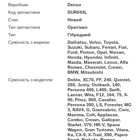
Виробник
Denso
Код запчастини
DUR043L
Стан
Новий
Тип запчастини
Оригінал
Тип
Гібридний
Сумісність з маркою
Daihatsu, Volvo, Toyota,
Suzuki, Subaru, Ferrari, Fiat,
Ford, Proton, Opel, Nissan,
Honda, Hyundai, Infiniti,
Mazda, Maserati, Lexus, Alfa
Romeo, Chevrolet, Crown,
BMW, Mitsubishi
Сумісність з моделлю
Doblo, XC70, FF, 240, Quintet,
260, Justy, Outback, 140,
Persona 400, L400, Swift,
Lancer, Wira, F12, 164, 75, X-
90, Prius, 850, Cavalier,
Persona 300, LS, Forester, MG
3, RAV4, G, Grancabrio, Civic,
Maxima, Colt, Applause,
Combo, Crown, Galloper,
Starlet, V70, HR-V, Space
Wagon, Gran Turismo, Vitara,
Ka, CX-9, X-Trail, X90, Pajero
Sport, Prelude, Romeo,