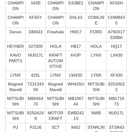
CHAMPI
X43E
CHAMPI
E43BE1
CHAMPI
KF65H
ON
ON
ON
CHAMPI
KF65Y
CHAMPI
DXL43
COMLIN
CHWB43
ON
ON
E
0
Denso
DM043
Finwhale
HW17
FORD
A790X17
528BA
HEYNER
027000
HOLA
HB17
HOLA
HQ17
KAVO
NU017L
KRAFT
K43P
LYNX
LX430
PARTS
AUTOM
OTIVE
LYNX
425L
LYNX
LW430
LYNX
XF430
Magneti
7231343
Magneti
WH425U
MITSUBI
8253A02
Marelli
00
Marelli
SHI
2
MITSUBI
MB0464
MITSUBI
MB1967
MITSUBI
MB1716
SHI
70
SHI
44
SHI
73
MITSUBI
8250A24
MOTOR
EWB242
NWB
NU017L
SHI
8
CRAFT
1S
PJ
PJ126
SCT
9452
STARLIN
STSR43