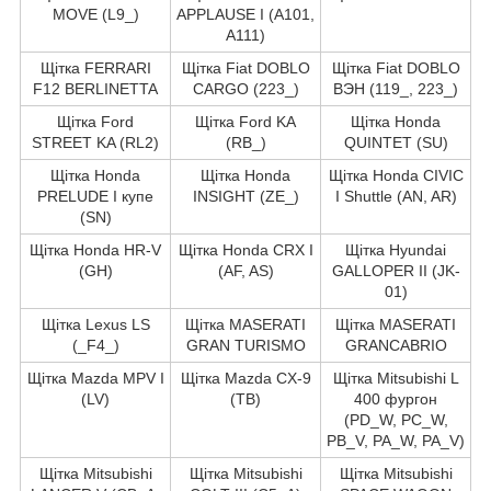
MOVE (L9_)
APPLAUSE I (A101,
A111)
Щітка FERRARI
Щітка Fiat DOBLO
Щітка Fiat DOBLO
F12 BERLINETTA
CARGO (223_)
ВЭН (119_, 223_)
Щітка Ford
Щітка Ford KA
Щітка Honda
STREET KA (RL2)
(RB_)
QUINTET (SU)
Щітка Honda
Щітка Honda
Щітка Honda CIVIC
PRELUDE I купе
INSIGHT (ZE_)
I Shuttle (AN, AR)
(SN)
Щітка Honda HR-V
Щітка Honda CRX I
Щітка Hyundai
(GH)
(AF, AS)
GALLOPER II (JK-
01)
Щітка Lexus LS
Щітка MASERATI
Щітка MASERATI
(_F4_)
GRAN TURISMO
GRANCABRIO
Щітка Mazda MPV I
Щітка Mazda CX-9
Щітка Mitsubishi L
(LV)
(TB)
400 фургон
(PD_W, PC_W,
PB_V, PA_W, PA_V)
Щітка Mitsubishi
Щітка Mitsubishi
Щітка Mitsubishi