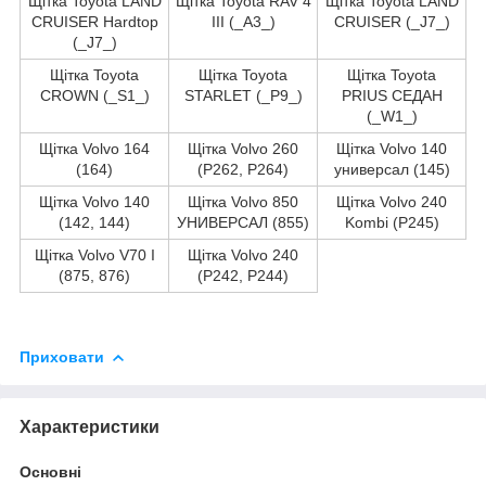
Щітка Toyota LAND
Щітка Toyota RAV 4
Щітка Toyota LAND
CRUISER Hardtop
III (_A3_)
CRUISER (_J7_)
(_J7_)
Щітка Toyota
Щітка Toyota
Щітка Toyota
CROWN (_S1_)
STARLET (_P9_)
PRIUS СЕДАН
(_W1_)
Щітка Volvo 164
Щітка Volvo 260
Щітка Volvo 140
(164)
(P262, P264)
универсал (145)
Щітка Volvo 140
Щітка Volvo 850
Щітка Volvo 240
(142, 144)
УНИВЕРСАЛ (855)
Kombi (P245)
Щітка Volvo V70 I
Щітка Volvo 240
(875, 876)
(P242, P244)
Приховати
Характеристики
Основні