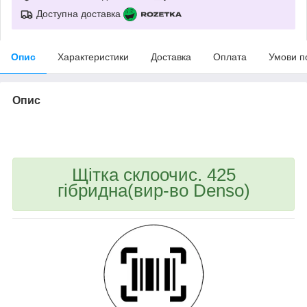
Доступна доставка
Опис
Характеристики
Доставка
Оплата
Умови п
Опис
bvd_ggl
Щітка склоочис. 425
гібридна(вир-во Denso)