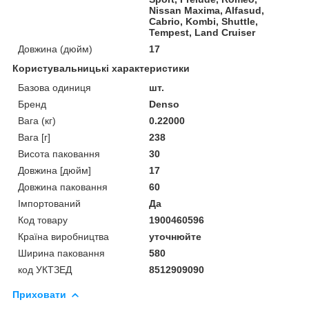
Nissan Maxima, Alfasud,
Cabrio, Kombi, Shuttle,
Tempest, Land Cruiser
Довжина (дюйм)
17
Користувальницькі характеристики
Базова одиниця
шт.
Бренд
Denso
Вага (кг)
0.22000
Вага [г]
238
Висота паковання
30
Довжина [дюйм]
17
Довжина паковання
60
Імпортований
Да
Код товару
1900460596
Країна виробництва
уточнюйте
Ширина паковання
580
код УКТЗЕД
8512909090
Приховати