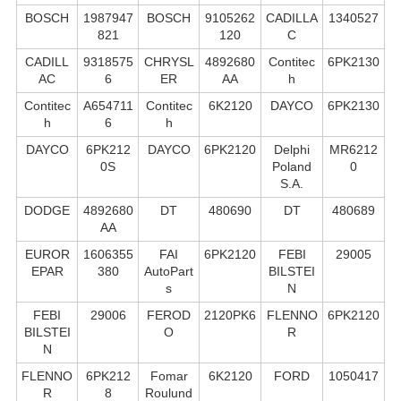
BOSCH
1987947
BOSCH
9105262
CADILLA
1340527
821
120
C
CADILL
9318575
CHRYSL
4892680
Contitec
6PK2130
AC
6
ER
AA
h
Contitec
A654711
Contitec
6K2120
DAYCO
6PK2130
h
6
h
DAYCO
6PK212
DAYCO
6PK2120
Delphi
MR6212
0S
Poland
0
S.А.
DODGE
4892680
DT
480690
DT
480689
AA
EUROR
1606355
FAI
6PK2120
FEBI
29005
EPAR
380
AutoPart
BILSTEI
s
N
FEBI
29006
FEROD
2120PK6
FLENNO
6PK2120
BILSTEI
O
R
N
FLENNO
6PK212
Fomar
6K2120
FORD
1050417
R
8
Roulund