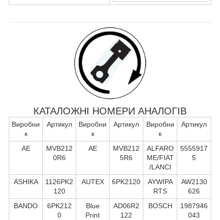
КАТАЛОЖНІ НОМЕРИ АНАЛОГІВ
Виробни
Артикул
Виробни
Артикул
Виробни
Артикул
к
к
к
AE
MVB212
AE
MVB212
ALFARO
5555917
0R6
5R6
ME/FIAT
5
/LANCI
ASHIKA
1126PK2
AUTEX
6PK2120
AYWIPA
AW2130
120
RTS
626
BANDO
6PK212
Blue
AD06R2
BOSCH
1987946
0
Print
122
043