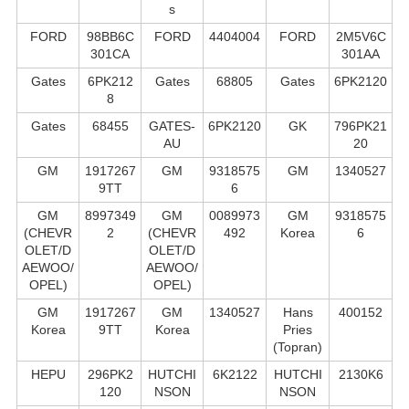
s
FORD
98BB6C
FORD
4404004
FORD
2M5V6C
301CA
301AA
Gates
6PK212
Gates
68805
Gates
6PK2120
8
Gates
68455
GATES-
6PK2120
GK
796PK21
AU
20
GM
1917267
GM
9318575
GM
1340527
9TT
6
GM
8997349
GM
0089973
GM
9318575
(CHEVR
2
(CHEVR
492
Korea
6
OLET/D
OLET/D
AEWOO/
AEWOO/
OPEL)
OPEL)
GM
1917267
GM
1340527
Hans
400152
Korea
9TT
Korea
Pries
(Topran)
HEPU
296PK2
HUTCHI
6K2122
HUTCHI
2130K6
120
NSON
NSON