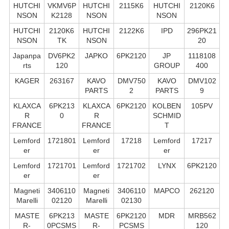
HUTCHI
VKMV6P
HUTCHI
2115K6
HUTCHI
2120K6
NSON
K2128
NSON
NSON
HUTCHI
2120K6
HUTCHI
2122K6
IPD
296PK21
NSON
TK
NSON
20
Japanpa
DV6PK2
JAPKO
6PK2120
JP
1118108
rts
120
GROUP
400
KAGER
263167
KAVO
DMV750
KAVO
DMV102
PARTS
2
PARTS
9
KLAXCA
6PK213
KLAXCA
6PK2120
KOLBEN
105PV
R
0
R
SCHMID
FRANCE
FRANCE
T
Lemford
1721801
Lemford
17218
Lemford
17217
er
er
er
Lemford
1721701
Lemford
1721702
LYNX
6PK2120
er
er
Magneti
3406110
Magneti
3406110
MAPCO
262120
Marelli
02120
Marelli
02130
MASTE
6PK213
MASTE
6PK2120
MDR
MRB562
R-
0PCSMS
R-
PCSMS
120