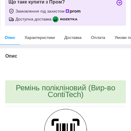
Що таке купити з Пром?
Замовлення під захистом
Доступна доставка
Опис
Характеристики
Доставка
Оплата
Умови п
Опис
bvd_ggl
Ремінь полікліновий (Вир-во
ContiTech)