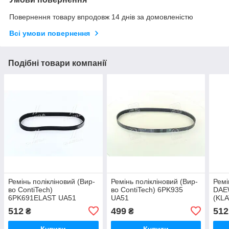
Повернення товару впродовж 14 днів за домовленістю
Всі умови повернення
Подібні товари компанії
Ремінь полікліновий (Вир-
Ремінь полікліновий (Вир-
Ремі
во ContiTech)
во ContiTech) 6PK935
DAE
6PK691ELAST UA51
UA51
(KLA
Cont
512
499
512
₴
₴
Купити
Купити