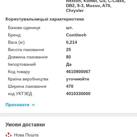
Rexton, Kombi, GS, C-Class,
DB2, 9-3, Musso, A70,
Chrysler
Користувальницькі характеристики
Базова одиниця
шт.
Бренд
Contitech
Вага (кг)
0,214
Висота паковання
25
Довжина паковання
80
Імпортований
Да
Код товару
4610900067
Країна виробництва
уточнюйте
Ширина паковання
470
код УКТЗЕД
4010330000
Приховати
Умови доставки
Нова Пошта