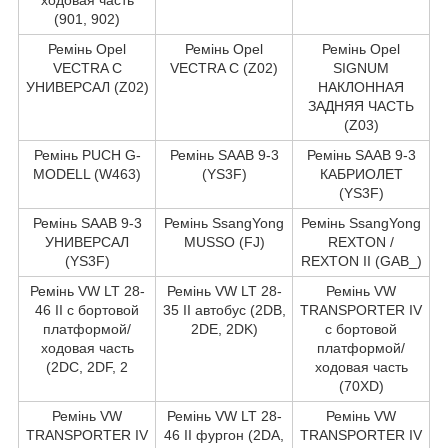
(901, 902)
Ремінь Opel
Ремінь Opel
Ремінь Opel
VECTRA C
VECTRA C (Z02)
SIGNUM
УНИВЕРСАЛ (Z02)
НАКЛОННАЯ
ЗАДНЯЯ ЧАСТЬ
(Z03)
Ремінь PUCH G-
Ремінь SAAB 9-3
Ремінь SAAB 9-3
MODELL (W463)
(YS3F)
КАБРИОЛЕТ
(YS3F)
Ремінь SAAB 9-3
Ремінь SsangYong
Ремінь SsangYong
УНИВЕРСАЛ
MUSSO (FJ)
REXTON /
(YS3F)
REXTON II (GAB_)
Ремінь VW LT 28-
Ремінь VW LT 28-
Ремінь VW
46 II c бортовой
35 II автобус (2DB,
TRANSPORTER IV
платформой/
2DE, 2DK)
c бортовой
ходовая часть
платформой/
(2DC, 2DF, 2
ходовая часть
(70XD)
Ремінь VW
Ремінь VW LT 28-
Ремінь VW
TRANSPORTER IV
46 II фургон (2DA,
TRANSPORTER IV