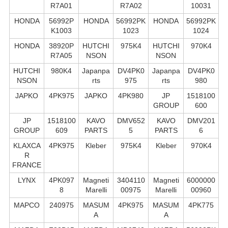
R7A01
R7A02
10031
HONDA
56992P
HONDA
56992PK
HONDA
56992PK
K1003
1023
1024
HONDA
38920P
HUTCHI
975K4
HUTCHI
970K4
R7A05
NSON
NSON
HUTCHI
980K4
Japanpa
DV4PK0
Japanpa
DV4PK0
NSON
rts
975
rts
980
JAPKO
4PK975
JAPKO
4PK980
JP
1518100
GROUP
600
JP
1518100
KAVO
DMV652
KAVO
DMV201
GROUP
609
PARTS
5
PARTS
6
KLAXCA
4PK975
Kleber
975K4
Kleber
970K4
R
FRANCE
LYNX
4PK097
Magneti
3404110
Magneti
6000000
8
Marelli
00975
Marelli
00960
MAPCO
240975
MASUM
4PK975
MASUM
4PK775
A
A