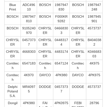
Blue
ADC496
BOSCH
1987947
BOSCH
1987947
Print
10
830
248
BOSCH
1987947
BOSCH
F000KR
BOSCH
1987945
810
9282
901
BOSCH
9105240
CHRYSL
0466830
CHRYSL
4573737
970
ER
3
ER
CHRYSL
0457373
CHRYSL
0448317
CHRYSL
B404038
ER
7
ER
4
ER
2
CHRYSL
4668303
CHRYSL
4483174
CHRYSL
K046683
ER
ER
ER
03
Contitec
6547183
Contitec
6547124
Contitec
4K975
h
h
h
Contitec
4K970
DAYCO
4PK980
DAYCO
4PK975
h
Delphi
MR4097
DODGE
0457373
DODGE
4573737
Poland
5
7
S.А.
Dongil
4PK980
FAI
4PK0975
FEBI
28796