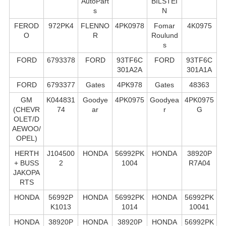
AutoPart
BILSTEI
s
N
FEROD
972PK4
FLENNO
4PK0978
Fomar
4K0975
O
R
Roulund
s
FORD
6793378
FORD
93TF6C
FORD
93TF6C
301A2A
301A1A
FORD
6793377
Gates
4PK978
Gates
48363
GM
K044831
Goodye
4PK0975
Goodyea
4PK0975
(CHEVR
74
ar
r
G
OLET/D
AEWOO/
OPEL)
HERTH
J104500
HONDA
56992PK
HONDA
38920P
+ BUSS
2
1004
R7A04
JAKOPA
RTS
HONDA
56992P
HONDA
56992PK
HONDA
56992PK
K1013
1014
10041
HONDA
38920P
HONDA
38920P
HONDA
56992PK