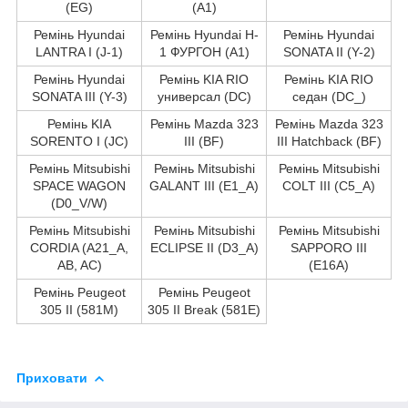
(EG)
(A1)
Ремінь Hyundai
Ремінь Hyundai H-
Ремінь Hyundai
LANTRA I (J-1)
1 ФУРГОН (A1)
SONATA II (Y-2)
Ремінь Hyundai
Ремінь KIA RIO
Ремінь KIA RIO
SONATA III (Y-3)
универсал (DC)
седан (DC_)
Ремінь KIA
Ремінь Mazda 323
Ремінь Mazda 323
SORENTO I (JC)
III (BF)
III Hatchback (BF)
Ремінь Mitsubishi
Ремінь Mitsubishi
Ремінь Mitsubishi
SPACE WAGON
GALANT III (E1_A)
COLT III (C5_A)
(D0_V/W)
Ремінь Mitsubishi
Ремінь Mitsubishi
Ремінь Mitsubishi
CORDIA (A21_A,
ECLIPSE II (D3_A)
SAPPORO III
AB, AC)
(E16A)
Ремінь Peugeot
Ремінь Peugeot
305 II (581M)
305 II Break (581E)
Приховати