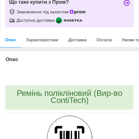
Що таке купити з Пром?
Замовлення під захистом
Доступна доставка
Опис
Характеристики
Доставка
Оплата
Умови п
Опис
bvd_ggl
Ремінь полікліновий (Вир-во
ContiTech)