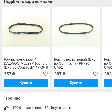
Подібні товари компанії
Ремінь полікліновий
Ремінь полікліновий (Вир-
Ремі
DAEWOO Matiz (M100) 0.8
во ContiTech) 4PK790
во C
(Вир-во ContiTech) 4PK648
UA51
UA5
UA51
357
387
383
₴
₴
Купити
Купити
Про нас
100% позитивних з 32 відгуків за рік