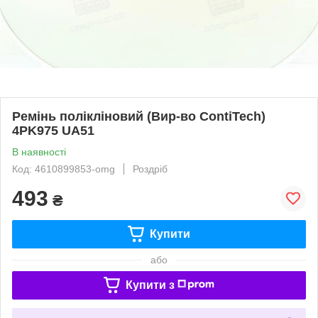
Ремінь полікліновий (Вир-во ContiTech)
4PK975 UA51
В наявності
Код: 4610899853-omg
Роздріб
493
₴
Купити
або
Купити з