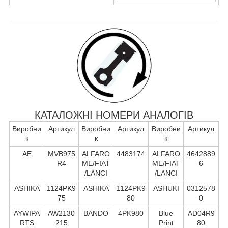
КАТАЛОЖНІ НОМЕРИ АНАЛОГІВ
Виробни
Артикул
Виробни
Артикул
Виробни
Артикул
к
к
к
AE
MVB975
ALFARO
4483174
ALFARO
4642889
R4
ME/FIAT
ME/FIAT
6
/LANCI
/LANCI
ASHIKA
1124PK9
ASHIKA
1124PK9
ASHUKI
0312578
75
80
0
AYWIPA
AW2130
BANDO
4PK980
Blue
AD04R9
RTS
215
Print
80