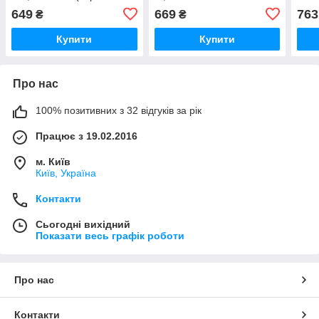
NGK) V-LINE 50 UA51
HYUNDAI SONATA IV 2.7
UA5
649
669
763
₴
₴
01- (вир-во NGK) PFR5B-
11 UA51
Купити
Купити
Про нас
100% позитивних з 32 відгуків за рік
Працює з 19.02.2016
м. Київ
Київ, Україна
Контакти
Сьогодні вихідний
Показати весь графік роботи
Про нас
Контакти