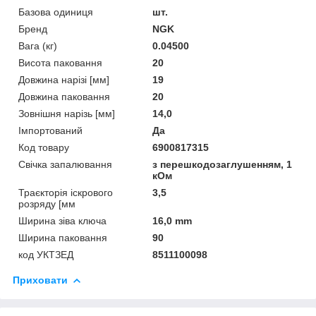
Базова одиниця
шт.
Бренд
NGK
Вага (кг)
0.04500
Висота паковання
20
Довжина нарізі [мм]
19
Довжина паковання
20
Зовнішня нарізь [мм]
14,0
Імпортований
Да
Код товару
6900817315
Свічка запалювання
з перешкодозаглушенням, 1
кОм
Траєкторія іскрового
3,5
розряду [мм
Ширина зіва ключа
16,0 mm
Ширина паковання
90
код УКТЗЕД
8511100098
Приховати