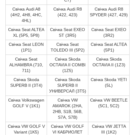
Свічка Audi A8
Свічка Audi R8
Свічка Audi R8
(4H2, 4H8, 4HC,
(422, 423)
SPYDER (427, 429)
4HL)
Свічка Seat ALTEA
Свічка Seat EXEO
Свічка Seat EXEO
XL (5P5, 5P8)
ST (3R5)
(3R2)
Свічка Seat LEON
Свічка Seat
Свічка Seat ALTEA
(1P1)
TOLEDO III (5P2)
(5P1)
Свічка Seat
Свічка Skoda
Свічка Skoda
ALHAMBRA (710,
OCTAVIA II COMBI
OCTAVIA II (1Z3)
711)
(1Z5)
Свічка Skoda
Свічка Skoda
Свічка Skoda YETI
SUPERB II (3T4)
SUPERB II
(5L)
УНИВЕРСАЛ (3T5)
Свічка Volkswagen
Свічка VW
Свічка VW BEETLE
GOLF V (1K1)
AMAROK (2HA,
(5C1, 5C2)
2HB, S1B, S6B,
S7A, S7B)
Свічка VW GOLF V
Свічка VW GOLF
Свічка VW JETTA
Variant (1K5)
VI КАБРИОЛЕТ
III (1K2)