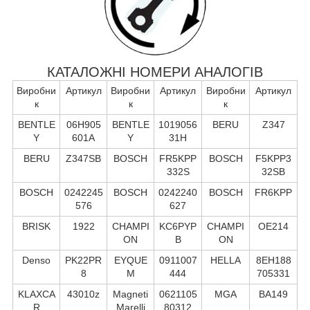
КАТАЛОЖНІ НОМЕРИ АНАЛОГІВ
Виробни
Артикул
Виробни
Артикул
Виробни
Артикул
к
к
к
BENTLE
06H905
BENTLE
1019056
BERU
Z347
Y
601A
Y
31H
BERU
Z347SB
BOSCH
FR5KPP
BOSCH
F5KPP3
332S
32SB
BOSCH
0242245
BOSCH
0242240
BOSCH
FR6KPP
576
627
BRISK
1922
CHAMPI
KC6PYP
CHAMPI
OE214
ON
B
ON
Denso
PK22PR
EYQUE
0911007
HELLA
8EH188
8
M
444
705331
KLAXCA
43010z
Magneti
0621105
MGA
BA149
R
Marelli
80312