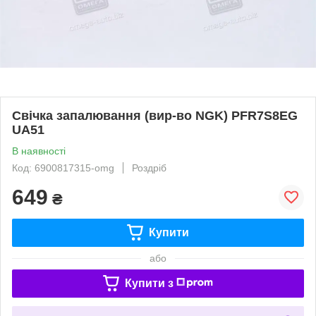
Свічка запалювання (вир-во NGK) PFR7S8EG
UA51
В наявності
Код: 6900817315-omg
Роздріб
649
₴
Купити
або
Купити з