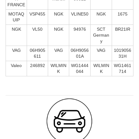
FRANCE
MOTAQ
VSP455
NGK
VLINE50
NGK
1675
UIP
NGK
VL50
NGK
94976
SCT
BR21IR
German
y
VAG
06H905
VAG
06H9056
VAG
1019056
611
01A
31H
Valeo
246892
WILMIN
WG1444
WILMIN
WG1461
K
044
K
714