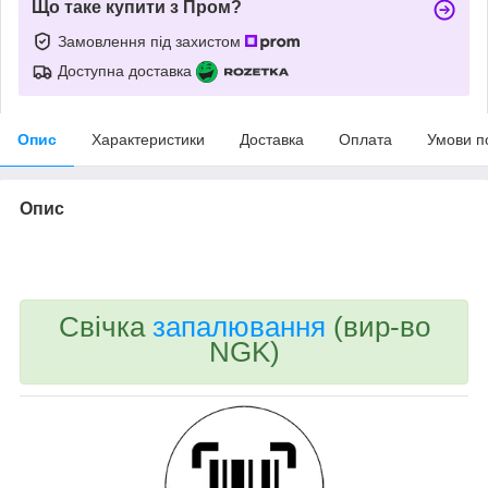
Що таке купити з Пром?
Замовлення під захистом
Доступна доставка
Опис
Характеристики
Доставка
Оплата
Умови п
Опис
bvd_ggl
Свічка
запалювання
(вир-во
NGK)