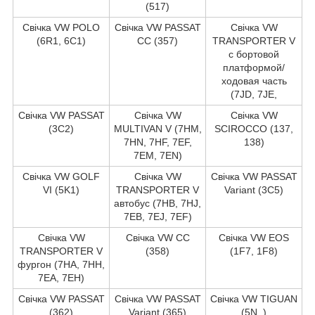
(517)
Свічка VW POLO
Свічка VW PASSAT
Свічка VW
(6R1, 6C1)
CC (357)
TRANSPORTER V
c бортовой
платформой/
ходовая часть
(7JD, 7JE,
Свічка VW PASSAT
Свічка VW
Свічка VW
(3C2)
MULTIVAN V (7HM,
SCIROCCO (137,
7HN, 7HF, 7EF,
138)
7EM, 7EN)
Свічка VW GOLF
Свічка VW
Свічка VW PASSAT
VI (5K1)
TRANSPORTER V
Variant (3C5)
автобус (7HB, 7HJ,
7EB, 7EJ, 7EF)
Свічка VW
Свічка VW CC
Свічка VW EOS
TRANSPORTER V
(358)
(1F7, 1F8)
фургон (7HA, 7HH,
7EA, 7EH)
Свічка VW PASSAT
Свічка VW PASSAT
Свічка VW TIGUAN
(362)
Variant (365)
(5N_)