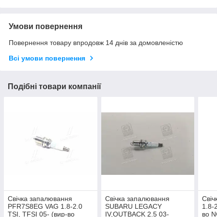
Умови повернення
Повернення товару впродовж 14 днів за домовленістю
Всі умови повернення
Подібні товари компанії
Свічка запалювання
Свічка запалювання
Свіч
PFR7S8EG VAG 1.8-2.0
SUBARU LEGACY
1.8-
TSI, TFSI 05- (вир-во
IV,OUTBACK 2.5 03-
во 