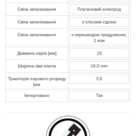
Свіча запалювання
Платиновий електрод
Свіча запалювання
з плоским сідлом
Свіча запалювання
з перешкодом придушення,
1 ком
Довжина нарізі [мм]
19
Ширина зіва ключа
16,0 mm
Траєкторія іскрового розряду
3,5
[мм
Імпортовано
Так