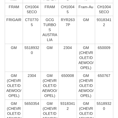
FRAM
CH1004
FRAM
CH1004
Fram-Au
CH1004
5ECO
5
5ECO
FRIGAIR
CT0770
GCG
RYR263
GM
9318341
5
TURBO
7P
2
S
AUSTRA
LIA
GM
5518932
GM
2304
GM
650009
0
(CHEVR
OLET/D
AEWOO/
OPEL)
GM
2304
GM
650008
GM
650767
(CHEVR
(CHEVR
(CHEVR
OLET/D
OLET/D
OLET/D
AEWOO/
AEWOO/
AEWOO/
OPEL)
OPEL)
OPEL)
GM
5650354
GM
9318341
GM
5518932
(CHEVR
(CHEVR
2
(CHEVR
0
OLET/D
OLET/D
OLET/D