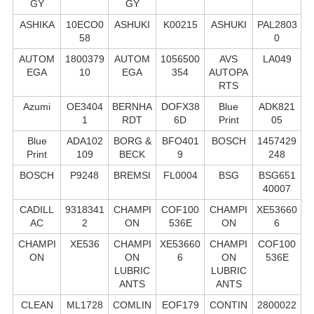
GY
GY
ASHIKA
10ECO0
ASHUKI
K00215
ASHUKI
PAL2803
58
0
AUTOM
1800379
AUTOM
1056500
AVS
LA049
EGA
10
EGA
354
AUTOPA
RTS
Azumi
OE3404
BERNHA
DOFX38
Blue
ADK821
1
RDT
6D
Print
05
Blue
ADA102
BORG &
BFO401
BOSCH
1457429
Print
109
BECK
9
248
BOSCH
P9248
BREMSI
FL0004
BSG
BSG651
40007
CADILL
9318341
CHAMPI
COF100
CHAMPI
XE53660
AC
2
ON
536E
ON
6
CHAMPI
XE536
CHAMPI
XE53660
CHAMPI
COF100
ON
ON
6
ON
536E
LUBRIC
LUBRIC
ANTS
ANTS
CLEAN
ML1728
COMLIN
EOF179
CONTIN
2800022