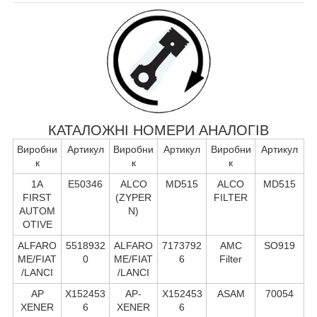
КАТАЛОЖНІ НОМЕРИ АНАЛОГІВ
Виробни
Артикул
Виробни
Артикул
Виробни
Артикул
к
к
к
1A
E50346
ALCO
MD515
ALCO
MD515
FIRST
(ZYPER
FILTER
AUTOM
N)
OTIVE
ALFARO
5518932
ALFARO
7173792
AMC
SO919
ME/FIAT
0
ME/FIAT
6
Filter
/LANCI
/LANCI
AP
X152453
AP-
X152453
ASAM
70054
XENER
6
XENER
6