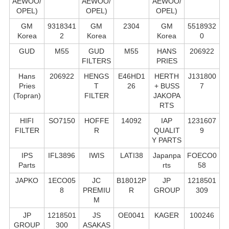
AEWOO/
AEWOO/
AEWOO/
OPEL)
OPEL)
OPEL)
GM
9318341
GM
2304
GM
5518932
Korea
2
Korea
Korea
0
GUD
M55
GUD
M55
HANS
206922
FILTERS
PRIES
Hans
206922
HENGS
E46HD1
HERTH
J131800
Pries
T
26
+ BUSS
7
(Topran)
FILTER
JAKOPA
RTS
HIFI
SO7150
HOFFE
14092
IAP
1231607
FILTER
R
QUALIT
9
Y PARTS
IPS
IFL3896
IWIS
LATI38
Japanpa
FOECO0
Parts
rts
58
JAPKO
1ECO05
JC
B18012P
JP
1218501
8
PREMIU
R
GROUP
309
M
JP
1218501
JS
OE0041
KAGER
100246
GROUP
300
ASAKAS