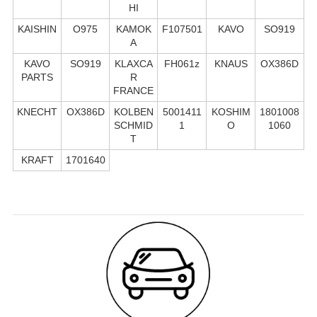
HI
KAISHIN
O975
KAMOK
F107501
KAVO
SO919
A
KAVO
SO919
KLAXCA
FH061z
KNAUS
OX386D
PARTS
R
FRANCE
KNECHT
OX386D
KOLBEN
5001411
KOSHIM
1801008
SCHMID
1
O
1060
T
KRAFT
1701640