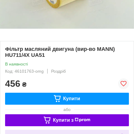
Фільтр масляний двигуна (вир-во MANN)
HU711/4X UA51
В наявності
Код: 46101763-omg
Роздріб
456
₴
Купити
або
Купити з