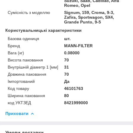
Suzuki, Saab, Cadillac, Alfa
Romeo, Opel
Сумісність з моделлю
Signum, 159, Croma, 9-3,
Zafira, Sportwagon, SX4,
Grande Punto, 9-5
Користувальницькі характеристики
Базова одиниця
шт.
Бренд
MANN-FILTER
Вага (кг)
0.08000
Висота паковання
70
Внутрішній діаметр 1 [мм]
31
Довжина паковання
70
Імпортований
Да
Код товару
46101763
Ширина паковання
80
код УКТЗЕД
8421999000
Приховати
Умови доставки