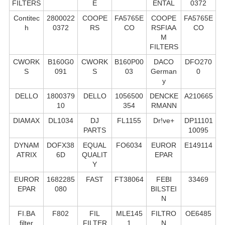
FILTERS
E
ENTAL
0372
Contitec
2800022
COOPE
FA5765E
COOPE
FA5765E
h
0372
RS
CO
RSFIAA
CO
M
FILTERS
CWORK
B160G0
CWORK
B160P00
DACO
DFO270
S
091
S
03
German
0
y
DELLO
1800379
DELLO
1056500
DENCKE
A210665
10
354
RMANN
DIAMAX
DL1034
DJ
FL1155
Dr!ve+
DP11101
PARTS
10095
DYNAM
DOFX38
EQUAL
FO6034
EUROR
E149114
ATRIX
6D
QUALIT
EPAR
Y
EUROR
1682285
FAST
FT38064
FEBI
33469
EPAR
080
BILSTEI
N
FI.BA
F802
FIL
MLE145
FILTRO
OE6485
filter
FILTER
1
N