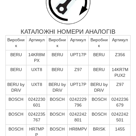
КАТАЛОЖНІ НОМЕРИ АНАЛОГІВ
Виробни
Артикул
Виробни
Артикул
Виробни
Артикул
к
к
к
BERU
14KR8M
BERU
UPT17P
BERU
Z356
PX
BERU
UXT8
BERU
Z97
BERU
14KR7M
PUX2
BERU by
UXT8
BERU by
UPT17P
BERU by
Z97
DRiV
DRiV
DRiV
BOSCH
0242230
BOSCH
0242229
BOSCH
0242236
601
796
679
BOSCH
0242235
BOSCH
0242242
BOSCH
0242242
767
801
501
BOSCH
HR7MP
BOSCH
HR8MPV
BRISK
1455
P