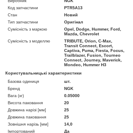
Виробник
NGK
Код запчастини
PTR5A13
Стан
Новий
Тип запчастини
Оригінал
Сумісність з маркою
Opel, Dodge, Hummer, Ford,
Mazda, Chevrolet
Сумісність з моделлю
TRIBUTE, Orion, C-Max,
Transit Connect, Escort,
Captiva, Puma, Fiesta, Focus,
Trailblazer, Fusion, Tourneo
Connect, Journey, Maverick,
Mondeo, Hummer H3
Користувальницькі характеристики
Базова одиниця
шт.
Бренд
NGK
Вага (кг)
0.05000
Висота паковання
20
Довжина нарізі [мм]
25
Довжина паковання
25
Зовнішня нарізь [мм]
14,0
Імпортований
Да