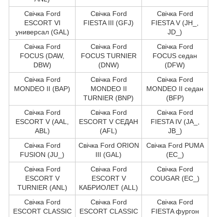
Свічка Ford
Свічка Ford
Свічка Ford
ESCORT VI
FIESTA III (GFJ)
FIESTA V (JH_,
универсал (GAL)
JD_)
Свічка Ford
Свічка Ford
Свічка Ford
FOCUS (DAW,
FOCUS TURNIER
FOCUS седан
DBW)
(DNW)
(DFW)
Свічка Ford
Свічка Ford
Свічка Ford
MONDEO II (BAP)
MONDEO II
MONDEO II седан
TURNIER (BNP)
(BFP)
Свічка Ford
Свічка Ford
Свічка Ford
ESCORT V (AAL,
ESCORT V СЕДАН
FIESTA IV (JA_,
ABL)
(AFL)
JB_)
Свічка Ford
Свічка Ford ORION
Свічка Ford PUMA
FUSION (JU_)
III (GAL)
(EC_)
Свічка Ford
Свічка Ford
Свічка Ford
ESCORT V
ESCORT V
COUGAR (EC_)
TURNIER (ANL)
КАБРИОЛЕТ (ALL)
Свічка Ford
Свічка Ford
Свічка Ford
ESCORT CLASSIC
ESCORT CLASSIC
FIESTA фургон