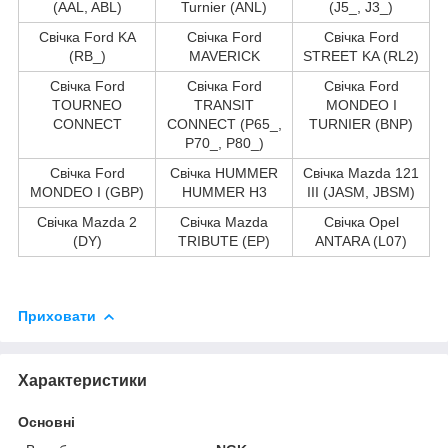
(AAL, ABL)
Turnier (ANL)
(J5_, J3_)
Свічка Ford KA
Свічка Ford
Свічка Ford
(RB_)
MAVERICK
STREET KA (RL2)
Свічка Ford
Свічка Ford
Свічка Ford
TOURNEO
TRANSIT
MONDEO I
CONNECT
CONNECT (P65_,
TURNIER (BNP)
P70_, P80_)
Свічка Ford
Свічка HUMMER
Свічка Mazda 121
MONDEO I (GBP)
HUMMER H3
III (JASM, JBSM)
Свічка Mazda 2
Свічка Mazda
Свічка Opel
(DY)
TRIBUTE (EP)
ANTARA (L07)
Приховати
Характеристики
Основні