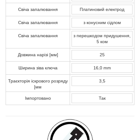
Свіча запалювання
Платиновий електрод
Свіча запалювання
з конусним сідлом
Свіча запалювання
з перешкодом придушення,
5 ком
Довжина нарізі [мм]
25
Ширина зіва ключа
16,0 mm
Траєкторія іскрового розряду
3,5
[мм
Імпортовано
Так