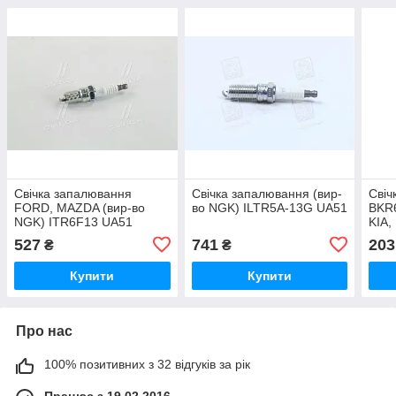
Свічка запалювання
Свічка запалювання (вир-
Свіч
FORD, MAZDA (вир-во
во NGK) ILTR5A-13G UA51
BKR
NGK) ITR6F13 UA51
KIA,
V-LI
527
741
203
₴
₴
Купити
Купити
Про нас
100% позитивних з 32 відгуків за рік
Працює з 19.02.2016