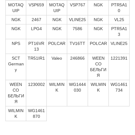
MOTAQ
VSP659
MOTAQ
VSP767
NGK
PTR5A1
UIP
UIP
0
NGK
2467
NGK
VLINE25
NGK
VL25
NGK
LPG4
NGK
7586
NGK
PTR5A1
3
NPS
PT16VR
POLCAR
TV16TT
POLCAR
VLINE25
13
SCT
TR51IR1
Valeo
246866
WEEN
1221391
German
CO
y
БЕЛЬГИ
Я
WEEN
1230002
WILMIN
WG1444
WILMIN
WG1461
CO
K
030
K
734
БЕЛЬГИ
Я
WILMIN
WG1461
K
870