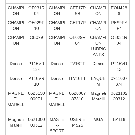
CHAMPI
OE031R
CHAMPI
CET17P
CHAMPI
EON428
ON
04
ON
SB
ON
6
CHAMPI
OE029T
CHAMPI
CET17P
CHAMPI
RES9PY
ON
10
ON
ON
P4
CHAMPI
OE029
CHAMPI
OE029R
CHAMPI
OE031R
ON
ON
04
ON
04
LUBRIC
ANTS
Denso
PT16VR
Denso
TV16TT
Denso
PT16VR
134
13
Denso
PT16VR
Denso
ITV16TT
EYQUE
0911007
10
M
374
MAGNE
0625130
MAGNE
0620007
Magneti
0621102
TI
00071
TI
87316
Marelli
20312
MARELL
MARELL
I
I
Magneti
0621300
MASTE
USERIE
MGA
BA118
Marelli
09312
R-
MS25
SPORT