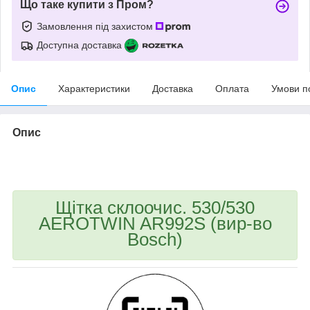
Що таке купити з Пром?
Замовлення під захистом
Доступна доставка
Опис
Характеристики
Доставка
Оплата
Умови п
Опис
bvd_ggl
Щітка склоочис. 530/530
AEROTWIN AR992S (вир-во
Bosch)