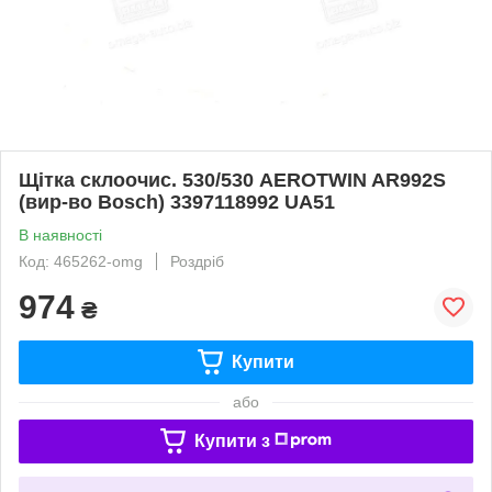
Щітка склоочис. 530/530 AEROTWIN AR992S
(вир-во Bosch) 3397118992 UA51
В наявності
Код: 465262-omg
Роздріб
974
₴
Купити
або
Купити з