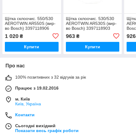
Щітка склоочис. 550/530
Щітка склоочис. 530/530
Щітк
AEROTWIN AR550S (вир-
AEROTWIN AR530S (вир-
AER
во Bosch) 3397118906
во Bosch) 3397118903
Bosc
UA51
UA51
1 020
963
926
₴
₴
Купити
Купити
Про нас
100% позитивних з 32 відгуків за рік
Працює з 19.02.2016
м. Київ
Київ, Україна
Контакти
Сьогодні вихідний
Показати весь графік роботи