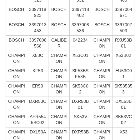
BOSCH
3397118
BOSCH
3397118
BOSCH
3397004
923
402
671
BOSCH
3397013
BOSCH
3397008
BOSCH
3397007
453
536
503
BOSCH
3397008
CALIBE
042234
CHAMPI
RXU53B
568
R
ON
01
CHAMPI
X53C
CHAMPI
X53C01
CHAMPI
X53B02
ON
ON
ON
CHAMPI
KF53
CHAMPI
SF53BS
CHAMPI
EU53C0
ON
ON
F53B
ON
1
CHAMPI
ER53
CHAMPI
SK53C0
CHAMPI
SK53535
ON
ON
2
ON
3
CHAMPI
DXR53C
CHAMPI
DXR53B
CHAMPI
DXL53B
ON
ON
01
ON
01
CHAMPI
AFR554
CHAMPI
SK53V
CHAMPI
SK53VC
ON
5BC02
ON
ON
02
CHAMPI
DXL53A
CHAMPI
DXR53B
CHAMPI
X53
ON
ON
ON