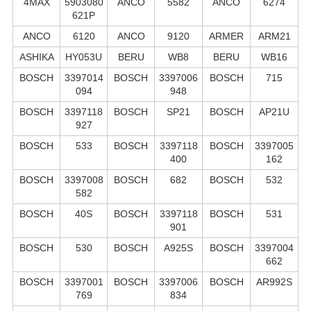
4MAX
5903080
ANCO
5582
ANCO
6274
621P
ANCO
6120
ANCO
9120
ARMER
ARM21
ASHIKA
HY053U
BERU
WB8
BERU
WB16
BOSCH
3397014
BOSCH
3397006
BOSCH
715
094
948
BOSCH
3397118
BOSCH
SP21
BOSCH
AP21U
927
BOSCH
533
BOSCH
3397118
BOSCH
3397005
400
162
BOSCH
3397008
BOSCH
682
BOSCH
532
582
BOSCH
40S
BOSCH
3397118
BOSCH
531
901
BOSCH
530
BOSCH
A925S
BOSCH
3397004
662
BOSCH
3397001
BOSCH
3397006
BOSCH
AR992S
769
834