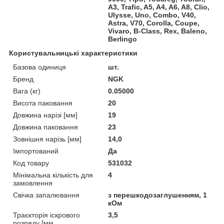
A3, Trafic, A5, A4, A6, A8, Clio,
Ulysse, Uno, Combo, V40,
Astra, V70, Corolla, Coupe,
Vivaro, B-Class, Rex, Baleno,
Berlingo
Користувальницькі характеристики
Базова одиниця
шт.
Бренд
NGK
Вага (кг)
0.05000
Висота паковання
20
Довжина нарізі [мм]
19
Довжина паковання
23
Зовнішня нарізь [мм]
14,0
Імпортований
Да
Код товару
531032
Мінімальна кількість для
4
замовлення
Свічка запалювання
з перешкодозаглушенням, 1
кОм
Траєкторія іскрового
3,5
розряду [мм