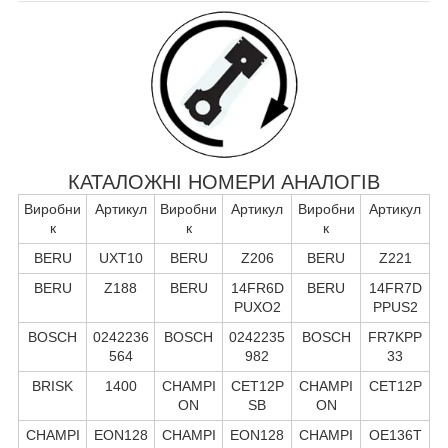
КАТАЛОЖНІ НОМЕРИ АНАЛОГІВ
Виробни
Артикул
Виробни
Артикул
Виробни
Артикул
к
к
к
BERU
UXT10
BERU
Z206
BERU
Z221
BERU
Z188
BERU
14FR6D
BERU
14FR7D
PUXO2
PPUS2
BOSCH
0242236
BOSCH
0242235
BOSCH
FR7KPP
564
982
33
BRISK
1400
CHAMPI
CET12P
CHAMPI
CET12P
ON
SB
ON
CHAMPI
EON128
CHAMPI
EON128
CHAMPI
OE136T