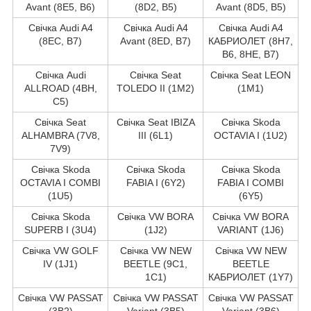
Avant (8E5, B6)
(8D2, B5)
Avant (8D5, B5)
Свічка Audi A4
Свічка Audi A4
Свічка Audi A4
(8EC, B7)
Avant (8ED, B7)
КАБРИОЛЕТ (8H7,
B6, 8HE, B7)
Свічка Audi
Свічка Seat
Свічка Seat LEON
ALLROAD (4BH,
TOLEDO II (1M2)
(1M1)
C5)
Свічка Seat
Свічка Seat IBIZA
Свічка Skoda
ALHAMBRA (7V8,
III (6L1)
OCTAVIA I (1U2)
7V9)
Свічка Skoda
Свічка Skoda
Свічка Skoda
OCTAVIA I COMBI
FABIA I (6Y2)
FABIA I COMBI
(1U5)
(6Y5)
Свічка Skoda
Свічка VW BORA
Свічка VW BORA
SUPERB I (3U4)
(1J2)
VARIANT (1J6)
Свічка VW GOLF
Свічка VW NEW
Свічка VW NEW
IV (1J1)
BEETLE (9C1,
BEETLE
1C1)
КАБРИОЛЕТ (1Y7)
Свічка VW PASSAT
Свічка VW PASSAT
Свічка VW PASSAT
(3B2)
Variant (3B5)
Variant (3B6)