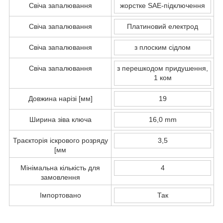
Свіча запалювання
жорстке SAE-підключення
Свіча запалювання
Платиновий електрод
Свіча запалювання
з плоским сідлом
Свіча запалювання
з перешкодом придушення,
1 ком
Довжина нарізі [мм]
19
Ширина зіва ключа
16,0 mm
Траєкторія іскрового розряду
3,5
[мм
Мінімальна кількість для
4
замовлення
Імпортовано
Так