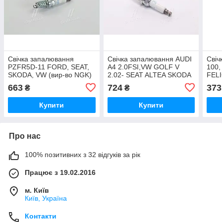
Свічка запалювання
Свічка запалювання AUDI
Свіч
PZFR5D-11 FORD, SEAT,
A4 2.0FSI,VW GOLF V
100,
SKODA, VW (вир-во NGK)
2.02- SEAT ALTEA SKODA
FELI
V-LINE 34 UA51
OCTAVIA 2.0 (вир-во NGK)
во 
663
724
373
₴
₴
PZFR5N-11T UA51
Купити
Купити
Про нас
100% позитивних з 32 відгуків за рік
Працює з 19.02.2016
м. Київ
Київ, Україна
Контакти