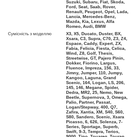
Suzuki, Subaru, Fiat, Skoda,
Ford, Seat, Saab, Rover,
Renault, Peugeot, Opel, Lada,
Lancia, Mercedes-Benz,
Mazda, Kia, Lexus, Alfa
Romeo, Audi, BMW
Сумісність з моделлю
X3, X5, Ducato, Duster, BX,
Xsara, C3, Supra, C70, Z3, Z4,
Espace, Caddy, Expert, ZX,
Fabia, Felicia, Fiesta, Celica,
Wind, Z8, Golf, Thesis,
Streetwise, GT, Pajero Pinin,
Dokker, Fiorino, Largus,
Fluence, Impreza, 156, 33,
Jimny, Jumper, 110, Jumpy,
Kangoo, Laguna, Grand
Scenic, 164, Logan, LS, 206,
145, 146, Megane, Spider,
Dedra, MR2, 25, Nemo, New
Beetle, Supernova, 3, Omega,
Palio, Partner, Passat,
Logan/Stepway, 400, Q7,
Zafira, Xantia, XM, S40, S60,
S80, Sandero, Scenic, Xsara
Picasso, 6, 626, Solenza, 7-
Series, Sportage, Superb,
Swift, 9-3, Tempra, Terios,
9000, Tipo, Touareg, Touran,