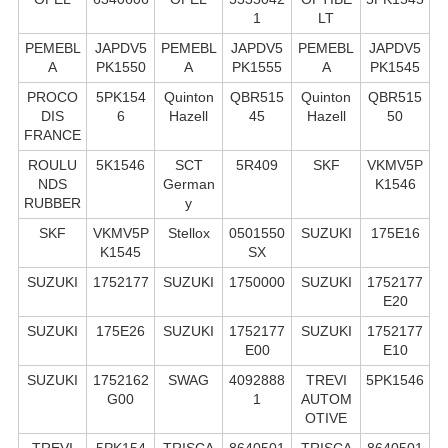
1
LT
PEMEBL
JAPDV5
PEMEBL
JAPDV5
PEMEBL
JAPDV5
A
PK1550
A
PK1555
A
PK1545
PROCO
5PK154
Quinton
QBR515
Quinton
QBR515
DIS
6
Hazell
45
Hazell
50
FRANCE
ROULU
5K1546
SCT
5R409
SKF
VKMV5P
NDS
German
K1546
RUBBER
y
SKF
VKMV5P
Stellox
0501550
SUZUKI
175E16
K1545
SX
SUZUKI
1752177
SUZUKI
1750000
SUZUKI
1752177
E20
SUZUKI
175E26
SUZUKI
1752177
SUZUKI
1752177
E00
E10
SUZUKI
1752162
SWAG
4092888
TREVI
5PK1546
G00
1
AUTOM
OTIVE
TREVI
5PK154
TRISCA
8640501
TRISCA
8640501