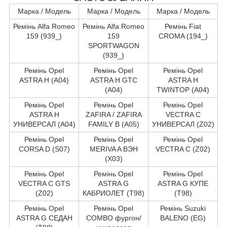
Марка / Модель
Марка / Модель
Марка / Модель
Ремінь Alfa Romeo
Ремінь Alfa Romeo
Ремінь Fiat
159 (939_)
159
CROMA (194_)
SPORTWAGON
(939_)
Ремінь Opel
Ремінь Opel
Ремінь Opel
ASTRA H (A04)
ASTRA H GTC
ASTRA H
(A04)
TWINTOP (A04)
Ремінь Opel
Ремінь Opel
Ремінь Opel
ASTRA H
ZAFIRA / ZAFIRA
VECTRA C
УНИВЕРСАЛ (A04)
FAMILY B (A05)
УНИВЕРСАЛ (Z02)
Ремінь Opel
Ремінь Opel
Ремінь Opel
CORSA D (S07)
MERIVA A ВЭН
VECTRA C (Z02)
(X03)
Ремінь Opel
Ремінь Opel
Ремінь Opel
VECTRA C GTS
ASTRA G
ASTRA G КУПЕ
(Z02)
КАБРИОЛЕТ (T98)
(T98)
Ремінь Opel
Ремінь Opel
Ремінь Suzuki
ASTRA G СЕДАН
COMBO фургон/
BALENO (EG)