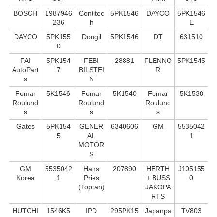
BOSCH
1987946
Contitec
5PK1546
DAYCO
5PK1546
236
h
E
DAYCO
5PK155
Dongil
5PK1546
DT
631510
0
FAI
5PK154
FEBI
28881
FLENNO
5PK1545
AutoPart
7
BILSTEI
R
s
N
Fomar
5K1546
Fomar
5K1540
Fomar
5K1538
Roulund
Roulund
Roulund
s
s
s
Gates
5PK154
GENER
6340606
GM
5535042
5
AL
1
MOTOR
S
GM
5535042
Hans
207890
HERTH
J105155
Korea
1
Pries
+ BUSS
0
(Topran)
JAKOPA
RTS
HUTCHI
1546K5
IPD
295PK15
Japanpa
TV803