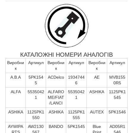
КАТАЛОЖНІ НОМЕРИ АНАЛОГІВ
Виробни
Артикул
Виробни
Артикул
Виробни
Артикул
к
к
к
A.B.A
5PK154
ACDelco
1934744
AE
MVB155
5
6
0R5
ALFA
5535042
ALFARO
5535042
ASHIKA
1125PK1
1
ME/FIAT
1
545
/LANCI
ASHIKA
1125PK1
ASHIKA
1125PK1
AUTEX
5PK1546
550
555
AYWIPA
AW2130
BANDO
5PK1545
Blue
AD05R1
RTS
567
Print
546