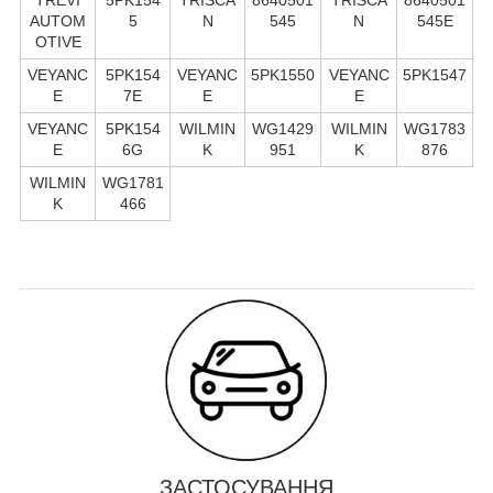
AUTOM
5
N
545
N
545E
OTIVE
VEYANC
5PK154
VEYANC
5PK1550
VEYANC
5PK1547
E
7E
E
E
VEYANC
5PK154
WILMIN
WG1429
WILMIN
WG1783
E
6G
K
951
K
876
WILMIN
WG1781
K
466
ЗАСТОСУВАННЯ