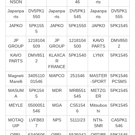
NSON
46
rts
Japanpa
DV5PK1
Japanpa
DV5PK1
Japanpa
DV5PK1
rts
550
rts
545
rts
555
JAPKO
5PK155
JAPKO
5PK1550
JAPKO
5PK1545
5
JP
1218104
JP
1218104
KAVO
DMV850
GROUP
509
GROUP
500
PARTS
2
KAVO
DMV851
KLAXCA
5PK1540
LYNX
5PK1545
PARTS
2
R
FRANCE
Magneti
3405110
MAPCO
251546
MASTER
5PK1546
Marelli
01546
-SPORT
PCSMS
MASUM
5PK154
MDR
MRB551
METZG
5PK1545
A
5
545
ER
MEYLE
0500051
MGA
CS5154
Mitsubos
5PK1545
546
6
hi
MOTAQ
LVFB83
NPS
S111I23
NTN-
CA5PK1
UIP
7
SNR
546
OPEL
6340606
OPEL
5535042
OPTIBE
5PK1545