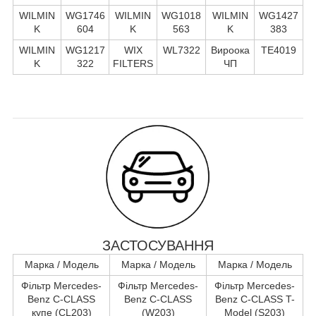
WILMIN
WG1746
WILMIN
WG1018
WILMIN
WG1427
K
604
K
563
K
383
WILMIN
WG1217
WIX
WL7322
Вироока
TE4019
K
322
FILTERS
ЧП
ЗАСТОСУВАННЯ
Марка / Модель
Марка / Модель
Марка / Модель
Фільтр Mercedes-
Фільтр Mercedes-
Фільтр Mercedes-
Benz C-CLASS
Benz C-CLASS
Benz C-CLASS T-
купе (CL203)
(W203)
Model (S203)