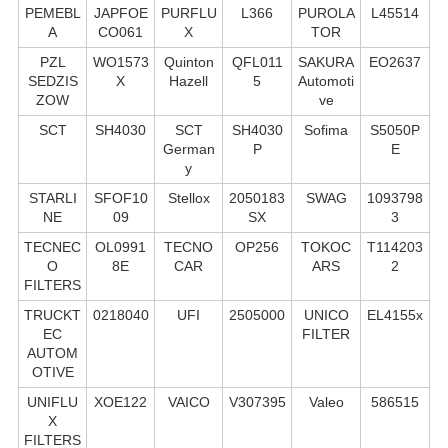
PEMEBL
JAPFOE
PURFLU
L366
PUROLA
L45514
A
CO061
X
TOR
PZL
WO1573
Quinton
QFL011
SAKURA
EO2637
SEDZIS
X
Hazell
5
Automoti
ZOW
ve
SCT
SH4030
SCT
SH4030
Sofima
S5050P
German
P
E
y
STARLI
SFOF10
Stellox
2050183
SWAG
1093798
NE
09
SX
3
TECNEC
OL0991
TECNO
OP256
TOKOC
T114203
O
8E
CAR
ARS
2
FILTERS
TRUCKT
0218040
UFI
2505000
UNICO
EL4155x
EC
FILTER
AUTOM
OTIVE
UNIFLU
XOE122
VAICO
V307395
Valeo
586515
X
FILTERS