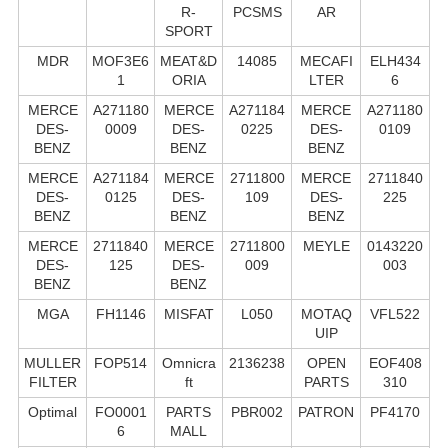
R-
PCSMS
AR
SPORT
MDR
MOF3E6
MEAT&D
14085
MECAFI
ELH434
1
ORIA
LTER
6
MERCE
A271180
MERCE
A271184
MERCE
A271180
DES-
0009
DES-
0225
DES-
0109
BENZ
BENZ
BENZ
MERCE
A271184
MERCE
2711800
MERCE
2711840
DES-
0125
DES-
109
DES-
225
BENZ
BENZ
BENZ
MERCE
2711840
MERCE
2711800
MEYLE
0143220
DES-
125
DES-
009
003
BENZ
BENZ
MGA
FH1146
MISFAT
L050
MOTAQ
VFL522
UIP
MULLER
FOP514
Omnicra
2136238
OPEN
EOF408
FILTER
ft
PARTS
310
Optimal
FO0001
PARTS
PBR002
PATRON
PF4170
6
MALL