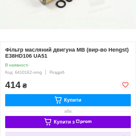
Фільтр масляний двигуна MB (вир-во Hengst)
E38HD106 UA51
В наявності
Код: 6410162-omg
Роздріб
414
₴
Купити
або
Купити з