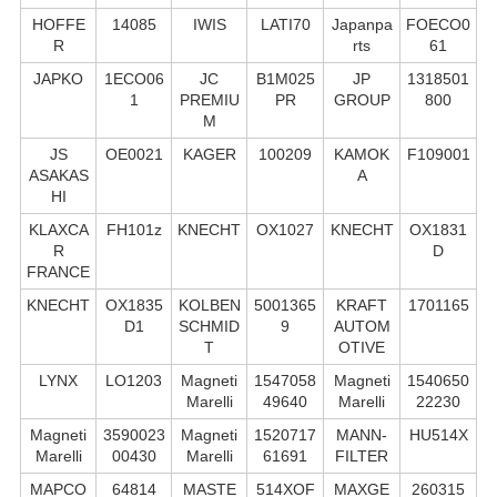
HOFFE
14085
IWIS
LATI70
Japanpa
FOECO0
R
rts
61
JAPKO
1ECO06
JC
B1M025
JP
1318501
1
PREMIU
PR
GROUP
800
M
JS
OE0021
KAGER
100209
KAMOK
F109001
ASAKAS
A
HI
KLAXCA
FH101z
KNECHT
OX1027
KNECHT
OX1831
R
D
FRANCE
KNECHT
OX1835
KOLBEN
5001365
KRAFT
1701165
D1
SCHMID
9
AUTOM
T
OTIVE
LYNX
LO1203
Magneti
1547058
Magneti
1540650
Marelli
49640
Marelli
22230
Magneti
3590023
Magneti
1520717
MANN-
HU514X
Marelli
00430
Marelli
61691
FILTER
MAPCO
64814
MASTE
514XOF
MAXGE
260315