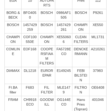
EGA
10
AUTOPA
Print
112
RTS
BORG &
BFO405
BOSCH
0986AF1
BOSCH
P9261
BECK
0
505
BOSCH
1457429
BOSCH
1457429
CHAMPI
XE550
259
261
ON
CHAMPI
COF100
CHAMPI
XE55060
CLEAN
ML1731
ON
550E
ON
6
FILTERS
COMLIN
EOF168
COOPE
FA5728E
DENCKE
A210261
E
RSFIAA
CO
RMANN
M
FILTERS
DIAMAX
DL1218
EUROR
E149245
FEBI
37983
EPAR
BILSTEI
N
FI.BA
F683
FIL
MLE147
FILTRO
OE6408
filter
FILTER
9
N
FRAM
CH9918
GOODW
OG144E
Hans
401046
ECO
ILL
CO
Pries
(Topran)