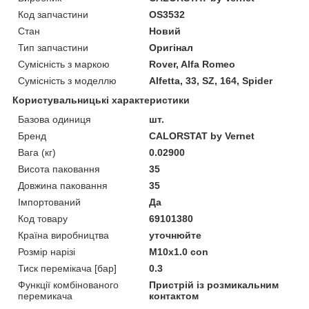
Код запчастини
OS3532
Стан
Новий
Тип запчастини
Оригінал
Сумісність з маркою
Rover, Alfa Romeo
Сумісність з моделлю
Alfetta, 33, SZ, 164, Spider
Користувальницькі характеристики
Базова одиниця
шт.
Бренд
CALORSTAT by Vernet
Вага (кг)
0.02900
Висота паковання
35
Довжина паковання
35
Імпортований
Да
Код товару
69101380
Країна виробництва
уточнюйте
Розмір нарізі
M10x1.0 con
Тиск перемікача [бар]
0.3
Функції комбінованого
Пристрій із розмикальним
перемикача
контактом