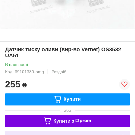
Датчик тиску оливи (вир-во Vernet) OS3532
UA51
В наявності
Код: 69101380-omg
Роздріб
255
₴
Купити
або
Купити з