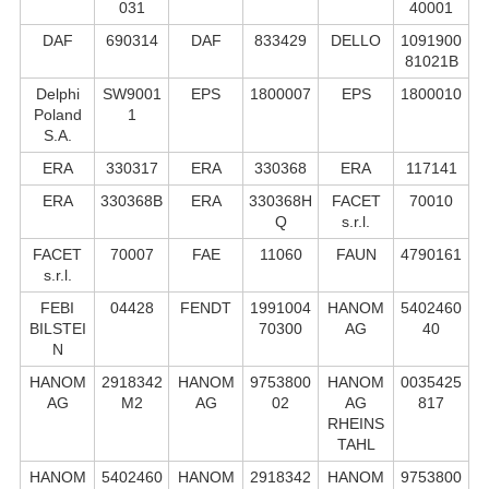
031
40001
DAF
690314
DAF
833429
DELLO
1091900
81021B
Delphi
SW9001
EPS
1800007
EPS
1800010
Poland
1
S.А.
ERA
330317
ERA
330368
ERA
117141
ERA
330368B
ERA
330368H
FACET
70010
Q
s.r.l.
FACET
70007
FAE
11060
FAUN
4790161
s.r.l.
FEBI
04428
FENDT
1991004
HANOM
5402460
BILSTEI
70300
AG
40
N
HANOM
2918342
HANOM
9753800
HANOM
0035425
AG
M2
AG
02
AG
817
RHEINS
TAHL
HANOM
5402460
HANOM
2918342
HANOM
9753800