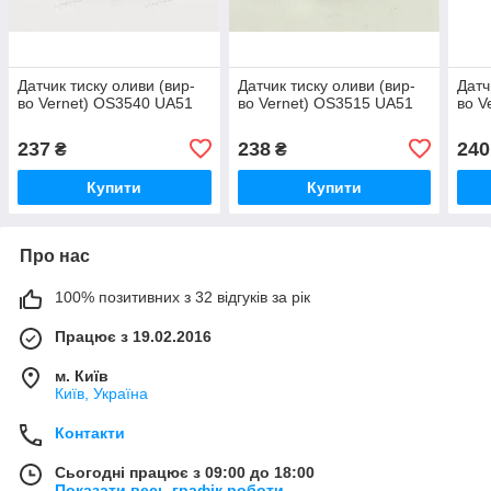
Датчик тиску оливи (вир-
Датчик тиску оливи (вир-
Датч
во Vernet) OS3540 UA51
во Vernet) OS3515 UA51
во V
237
238
240
₴
₴
Купити
Купити
Про нас
100% позитивних з 32 відгуків за рік
Працює з 19.02.2016
м. Київ
Київ, Україна
Контакти
Сьогодні працює з 09:00 до 18:00
Показати весь графік роботи