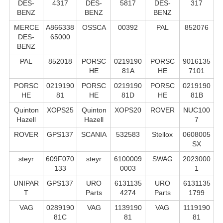
DES-
4317
DES-
5817
DES-
317
BENZ
BENZ
BENZ
MERCE
A866338
OSSCA
00392
PAL
852076
DES-
65000
BENZ
PAL
852018
PORSC
0219190
PORSC
9016135
HE
81A
HE
7101
PORSC
0219190
PORSC
0219190
PORSC
0219190
HE
81
HE
81D
HE
81B
Quinton
XOPS25
Quinton
XOPS20
ROVER
NUC100
Hazell
Hazell
7
ROVER
GPS137
SCANIA
532583
Stellox
0608005
SX
steyr
609F070
steyr
6100009
SWAG
2023000
133
0003
1
UNIPAR
GPS137
URO
6131135
URO
6131135
T
Parts
4274
Parts
1799
VAG
0289190
VAG
1139190
VAG
1119190
81C
81
81