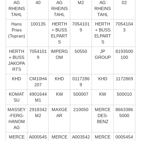
AG
40
AG
M2
AG
02
RHEINS
RHEINS
RHEINS
TAHL
TAHL
TAHL
Hans
100135
HERTH
7054101
HERTH
7054104
Pries
+ BUSS
9
+ BUSS
3
(Topran)
ELPART
ELPART
S
S
HERTH
7054101
IMPERG
50550
JP
8193500
+ BUSS
9
OM
GROUP
100
JAKOPA
RTS
KHD
CM10H4
KHD
0117286
KHD
1172869
207
9
KOMAT
4901644
KW
500007
KW
500010
SU
M1
MASSEY
2918342
MAXGE
210050
MERCE
8663386
-FERG-
M2
AR
DES-
5000
HANOM
BENZ
AG
MERCE
A000545
MERCE
A003542
MERCE
0005454