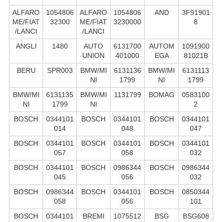
ALFARO
1054806
ALFARO
1054806
AND
3F91901
ME/FIAT
32300
ME/FIAT
3230000
8
/LANCI
/LANCI
ANGLI
1480
AUTO
6131700
AUTOM
1091900
UNION
401000
EGA
81021B
BERU
SPR003
BMW/MI
6131136
BMW/MI
6131113
NI
1799
NI
1799
BMW/MI
6131135
BMW/MI
1131799
BOMAG
0583100
NI
1799
NI
2
BOSCH
0344101
BOSCH
0344101
BOSCH
0344101
014
048
047
BOSCH
0344101
BOSCH
0344101
BOSCH
0344101
057
058
032
BOSCH
0344101
BOSCH
0986344
BOSCH
0986344
045
056
032
BOSCH
0986344
BOSCH
0344101
BOSCH
0850344
058
056
101
BOSCH
0344101
BREMI
1075512
BSG
BSG608