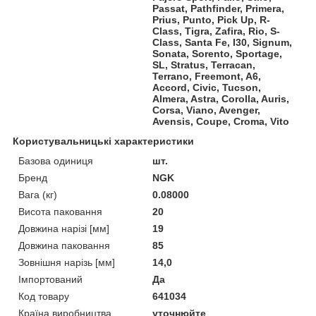
Passat, Pathfinder, Primera,
Prius, Punto, Pick Up, R-
Class, Tigra, Zafira, Rio, S-
Class, Santa Fe, I30, Signum,
Sonata, Sorento, Sportage,
SL, Stratus, Terracan,
Terrano, Freemont, A6,
Accord, Civic, Tucson,
Almera, Astra, Corolla, Auris,
Corsa, Viano, Avenger,
Avensis, Coupe, Croma, Vito
Користувальницькі характеристики
Базова одиниця
шт.
Бренд
NGK
Вага (кг)
0.08000
Висота паковання
20
Довжина нарізі [мм]
19
Довжина паковання
85
Зовнішня нарізь [мм]
14,0
Імпортований
Да
Код товару
641034
Країна виробництва
уточнюйте