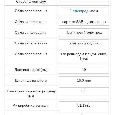
Сторона монтажу
Свіча запалювання
1
електрод
маси
Свіча запалювання
жорстке SAE-підключення
Свіча запалювання
Платиновий електрод
Свіча запалювання
з плоским сідлом
Свіча запалювання
з перешкодом придушення,
1 ком
Довжина нарізі [мм]
19
Ширина зіва ключа
16,0 mm
Траєкторія іскрового розряду
3,5
[мм
Рік виробництва після
01/1996