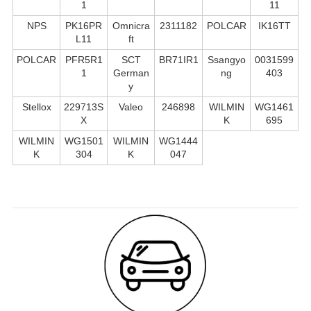
1
11
NPS
PK16PR
Omnicra
2311182
POLCAR
IK16TT
L11
ft
POLCAR
PFR5R1
SCT
BR71IR1
Ssangyo
0031599
1
German
ng
403
y
Stellox
229713S
Valeo
246898
WILMIN
WG1461
X
K
695
WILMIN
WG1501
WILMIN
WG1444
K
304
K
047