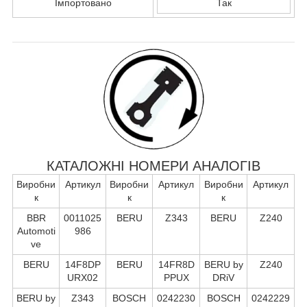
Імпортовано
Так
КАТАЛОЖНІ НОМЕРИ АНАЛОГІВ
Виробни
Артикул
Виробни
Артикул
Виробни
Артикул
к
к
к
BBR
0011025
BERU
Z343
BERU
Z240
Automoti
986
ve
BERU
14F8DP
BERU
14FR8D
BERU by
Z240
URX02
PPUX
DRiV
BERU by
Z343
BOSCH
0242230
BOSCH
0242229