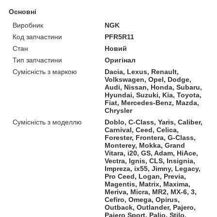
Основні
Виробник
NGK
Код запчастини
PFR5R11
Стан
Новий
Тип запчастини
Оригінал
Сумісність з маркою
Dacia, Lexus, Renault,
Volkswagen, Opel, Dodge,
Audi, Nissan, Honda, Subaru,
Hyundai, Suzuki, Kia, Toyota,
Fiat, Mercedes-Benz, Mazda,
Chrysler
Сумісність з моделлю
Doblo, C-Class, Yaris, Caliber,
Carnival, Ceed, Celica,
Forester, Frontera, G-Class,
Monterey, Mokka, Grand
Vitara, i20, GS, Adam, HiAce,
Vectra, Ignis, CLS, Insignia,
Impreza, ix55, Jimny, Legacy,
Pro Ceed, Logan, Previa,
Magentis, Matrix, Maxima,
Meriva, Micra, MR2, MX-6, 3,
Cefiro, Omega, Opirus,
Outback, Outlander, Pajero,
Pajero Sport, Palio, Stilo,