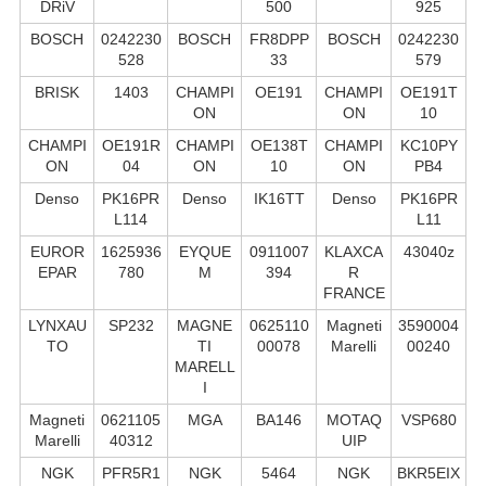
DRiV
500
925
BOSCH
0242230
BOSCH
FR8DPP
BOSCH
0242230
528
33
579
BRISK
1403
CHAMPI
OE191
CHAMPI
OE191T
ON
ON
10
CHAMPI
OE191R
CHAMPI
OE138T
CHAMPI
KC10PY
ON
04
ON
10
ON
PB4
Denso
PK16PR
Denso
IK16TT
Denso
PK16PR
L114
L11
EUROR
1625936
EYQUE
0911007
KLAXCA
43040z
EPAR
780
M
394
R
FRANCE
LYNXAU
SP232
MAGNE
0625110
Magneti
3590004
TO
TI
00078
Marelli
00240
MARELL
I
Magneti
0621105
MGA
BA146
MOTAQ
VSP680
Marelli
40312
UIP
NGK
PFR5R1
NGK
5464
NGK
BKR5EIX