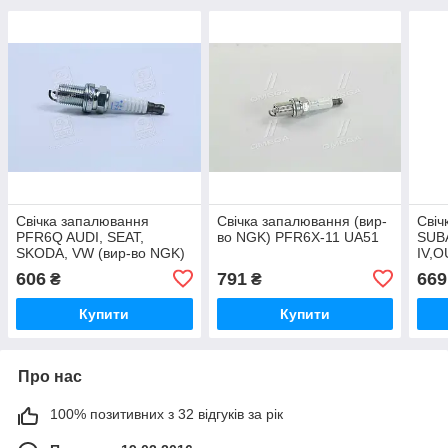
Свічка запалювання
Свічка запалювання (вир-
Свіч
PFR6Q AUDI, SEAT,
во NGK) PFR6X-11 UA51
SUB
SKODA, VW (вир-во NGK)
IV,O
V-LINE 37 UA51
HYUN
606
791
669
₴
₴
01- 
11 
Купити
Купити
Про нас
100% позитивних з 32 відгуків за рік