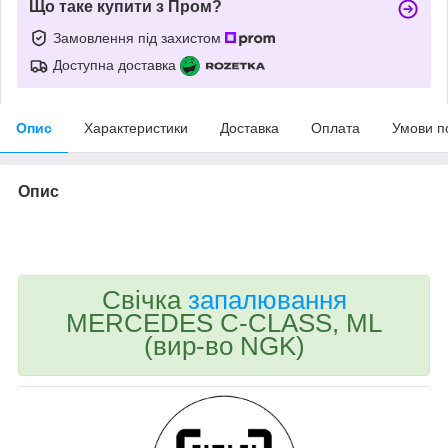
Що таке купити з Пром?
Замовлення під захистом
Доступна доставка
Опис
Характеристики
Доставка
Оплата
Умови п
Опис
bvd_ggl
Свічка
запалювання
MERCEDES C-CLASS, ML
(вир-во NGK)