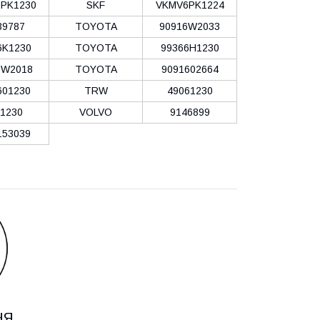
PK1230
SKF
VKMV6PK1224
39787
TOYOTA
90916W2033
6K1230
TOYOTA
99366H1230
6W2018
TOYOTA
9091602664
601230
TRW
49061230
1230
VOLVO
9146899
53039
НЯ