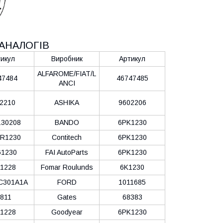
АНАЛОГІВ
икул
Виробник
Артикул
ALFAROME/FIAT/L
47484
46747485
ANCI
2210
ASHIKA
9602206
30208
BANDO
6PK1230
R1230
Contitech
6PK1230
1230
FAI AutoParts
6PK1230
1228
Fomar Roulunds
6K1230
C301A1A
FORD
1011685
811
Gates
68383
1228
Goodyear
6PK1230