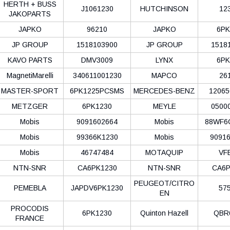
HERTH + BUSS
J1061230
HUTCHINSON
12
JAKOPARTS
JAPKO
96210
JAPKO
6PK
JP GROUP
1518103900
JP GROUP
1518
KAVO PARTS
DMV3009
LYNX
6PK
MagnetiMarelli
340611001230
MAPCO
26
MASTER-SPORT
6PK1225PCSMS
MERCEDES-BENZ
12065
METZGER
6PK1230
MEYLE
0500
Mobis
9091602664
Mobis
88WF6
Mobis
99366K1230
Mobis
9091
Mobis
46747484
MOTAQUIP
VF
NTN-SNR
CA6PK1230
NTN-SNR
CA6P
PEUGEOT/CITRO
PEMEBLA
JAPDV6PK1230
57
EN
PROCODIS
6PK1230
Quinton Hazell
QBR
FRANCE