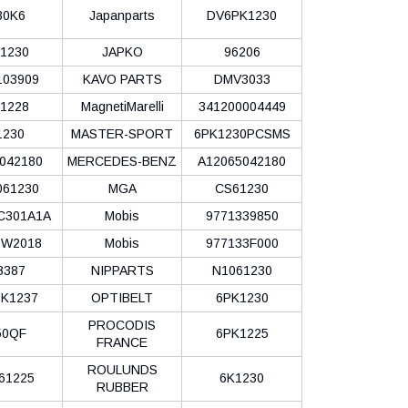
30K6
Japanparts
DV6PK1230
1230
JAPKO
96206
103909
KAVO PARTS
DMV3033
1228
MagnetiMarelli
341200004449
1230
MASTER-SPORT
6PK1230PCSMS
042180
MERCEDES-BENZ
A12065042180
061230
MGA
CS61230
C301A1A
Mobis
9771339850
6W2018
Mobis
977133F000
B387
NIPPARTS
N1061230
K1237
OPTIBELT
6PK1230
PROCODIS
50QF
6PK1225
FRANCE
ROULUNDS
61225
6K1230
RUBBER