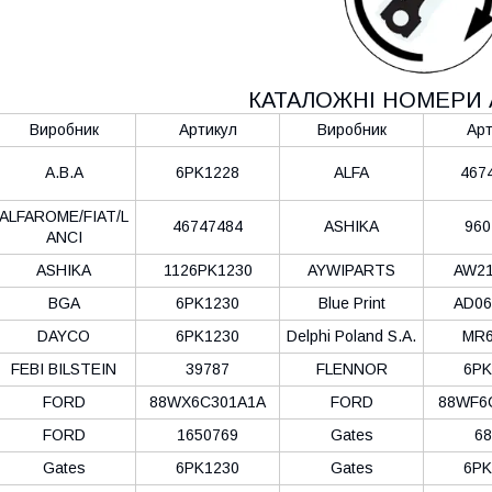
КАТАЛОЖНІ НОМЕРИ 
Виробник
Артикул
Виробник
Арт
A.B.A
6PK1228
ALFA
467
ALFAROME/FIAT/L
46747484
ASHIKA
960
ANCI
ASHIKA
1126PK1230
AYWIPARTS
AW21
BGA
6PK1230
Blue Print
AD06
DAYCO
6PK1230
Delphi Poland S.А.
MR6
FEBI BILSTEIN
39787
FLENNOR
6PK
FORD
88WX6C301A1A
FORD
88WF6
FORD
1650769
Gates
68
Gates
6PK1230
Gates
6PK