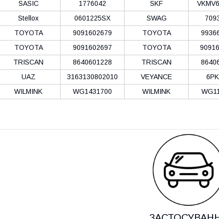
SASIC
1776042
SKF
VKMV6
Stellox
0601225SX
SWAG
709
TOYOTA
9091602679
TOYOTA
9936
TOYOTA
9091602697
TOYOTA
9091
TRISCAN
8640601228
TRISCAN
8640
UAZ
3163130802010
VEYANCE
6PK
WILMINK
WG1431700
WILMINK
WG11
ЗАСТОСУВАН