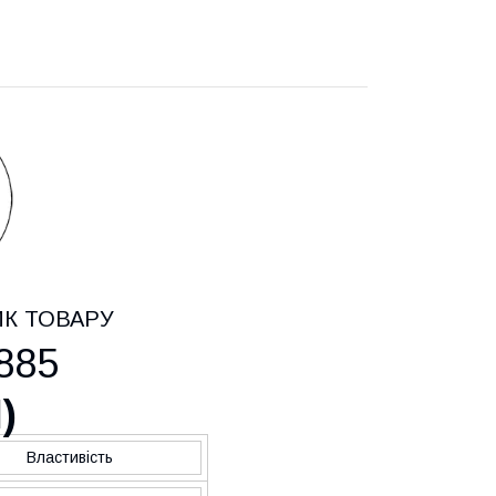
ИК ТОВАРУ
885
H
)
Властивість