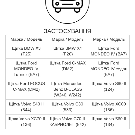
ЗАСТОСУВАННЯ
Марка / Модель
Марка / Модель
Марка / Модель
Щітка BMW X3
Щітка BMW X4
Щітка Ford
(F25)
(F26)
MONDEO IV (BA7)
Щітка Ford
Щітка Ford C-MAX
Щітка Ford
MONDEO IV
(DM2)
MONDEO IV седан
Turnier (BA7)
(BA7)
Щітка Ford FOCUS
Щітка Mercedes-
Щітка Volvo S80 II
C-MAX (DM2)
Benz B-CLASS
(124)
(W246, W242)
Щітка Volvo S40 II
Щітка Volvo C30
Щітка Volvo XC60
(544)
(533)
(156)
Щітка Volvo XC70 II
Щітка Volvo C70 II
Щітка Volvo S60 II
(136)
КАБРИОЛЕТ (542)
(134)