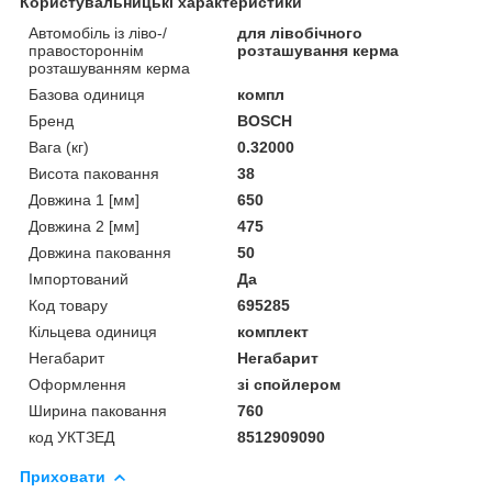
Користувальницькі характеристики
Автомобіль із ліво-/
для лівобічного
правостороннім
розташування керма
розташуванням керма
Базова одиниця
компл
Бренд
BOSCH
Вага (кг)
0.32000
Висота паковання
38
Довжина 1 [мм]
650
Довжина 2 [мм]
475
Довжина паковання
50
Імпортований
Да
Код товару
695285
Кільцева одиниця
комплект
Негабарит
Негабарит
Оформлення
зі спойлером
Ширина паковання
760
код УКТЗЕД
8512909090
Приховати