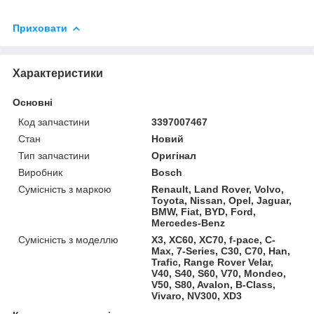
Приховати
Характеристики
Основні
Код запчастини
3397007467
Стан
Новий
Тип запчастини
Оригінал
Виробник
Bosch
Сумісність з маркою
Renault, Land Rover, Volvo,
Toyota, Nissan, Opel, Jaguar,
BMW, Fiat, BYD, Ford,
Mercedes-Benz
Сумісність з моделлю
X3, XC60, XC70, f-pace, C-
Max, 7-Series, C30, C70, Han,
Trafic, Range Rover Velar,
V40, S40, S60, V70, Mondeo,
V50, S80, Avalon, B-Class,
Vivaro, NV300, XD3