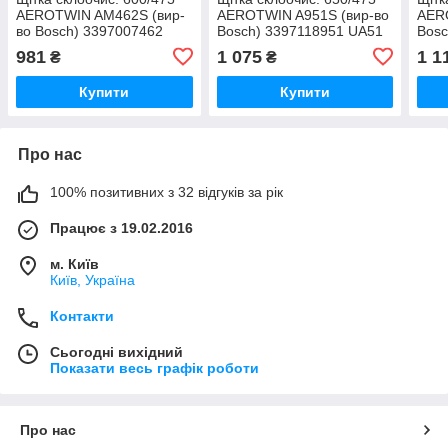
AEROTWIN AM462S (вир-
AEROTWIN A951S (вир-во
AER
во Bosch) 3397007462
Bosch) 3397118951 UA51
Bosc
UA51
981
1 075
1 1
₴
₴
Купити
Купити
Про нас
100% позитивних з 32 відгуків за рік
Працює з 19.02.2016
м. Київ
Київ, Україна
Контакти
Сьогодні вихідний
Показати весь графік роботи
Про нас