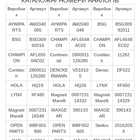
КАТАЛОЖНІ НОМЕРИ АНАЛОГІВ
Виробни
Артикул
Виробни
Артикул
Виробни
Артикул
к
к
к
AYWIPA
AW2040
AYWIPA
AW2040
BSG
BSG309
RTS
065
RTS
048
92011
BSG
BSG309
CHAMPI
AFL6548
CHAMPI
AFL6548
92016
ON
AC02
ON
EC02
CHAMPI
AFL655
Continen
2800011
Contitec
11262
ON
0AC02
tal
126280
h
Contitec
2800011
DENCKE
VD1010
Denso
DF022
h
126280
RMANN
5
HOLA
HQ19
HOLA
HQ26
LYNX
XF650
LYNX
XF480
Magneti
0007231
Magneti
0007231
Marelli
14332
Marelli
14329
Magneti
0007231
MAXGE
390133
MAXGE
390143
Marelli
16548
AR
AR
OPEN
WBF001
OPEN
WBF002
Stellox
201620S
PARTS
900
PARTS
600
X