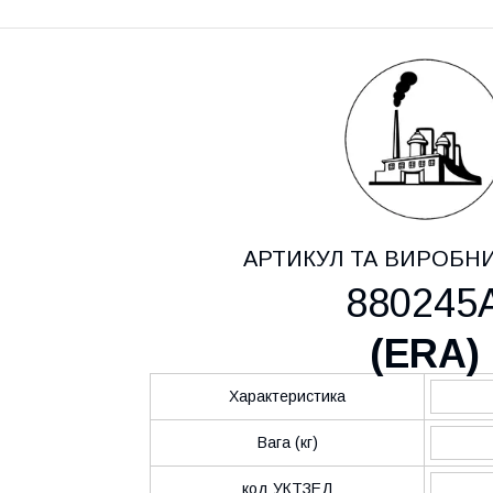
АРТИКУЛ ТА ВИРОБН
880245
(
ERA
)
Характеристика
Вага (кг)
код УКТЗЕД