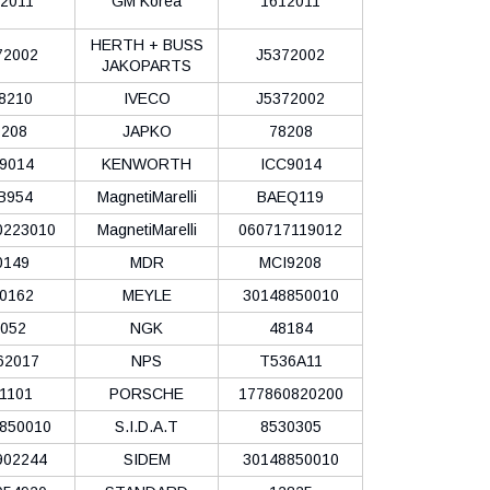
2011
GM Korea
1612011
HERTH + BUSS
72002
J5372002
JAKOPARTS
8210
IVECO
J5372002
208
JAPKO
78208
9014
KENWORTH
ICC9014
B954
MagnetiMarelli
BAEQ119
0223010
MagnetiMarelli
060717119012
0149
MDR
MCI9208
0162
MEYLE
30148850010
052
NGK
48184
62017
NPS
T536A11
1101
PORSCHE
177860820200
850010
S.I.D.A.T
8530305
902244
SIDEM
30148850010