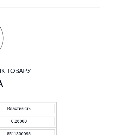
ИК ТОВАРУ
A
Властивість
0.26000
8511300098