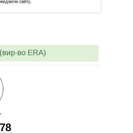
окидаючи сайту.
(вир-во ERA)
У
78