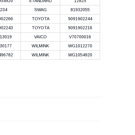
54920
STANDARD
12825
S234
SWAG
81932055
902266
TOYOTA
9091902244
902243
TOYOTA
9091902216
13019
VAICO
V70700016
30177
WILMINK
WG1012270
96782
WILMINK
WG1054920