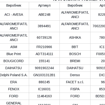
Виробник
Артикул
Виробник
Арт
ALFAROME/FIAT/L
ACI - AVESA
ABE248
822
ANCI
ALFAROME/FIAT/L
ALFAROME/FIAT/L
3894491
700220
ANCI
ANCI
ALFAROME/FIAT/L
60739126
ASHIKA
780
ANCI
ASM
FR210966
BBT
IC1
Blue Print
ADT314111
BOSCH
F005
BOUGICORD
155141
BREMI
20
DAIHATSU
9091902244
DAIHATSU
9091
Delphi Poland S.А.
GN1031312B1
Denso
DIC
ERA
880245
FACET s.r.l.
96
FENOX
IC16031
FISPA
853
FORD
11464163
FORD
BD5D
GENERAL