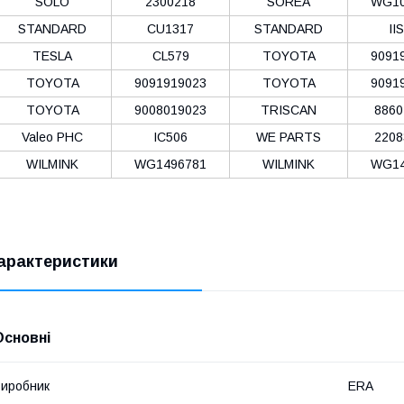
SOLO
2300218
SOREA
WG10
STANDARD
CU1317
STANDARD
II
TESLA
CL579
TOYOTA
9091
TOYOTA
9091919023
TOYOTA
9091
TOYOTA
9008019023
TRISCAN
8860
Valeo PHC
IC506
WE PARTS
2208
WILMINK
WG1496781
WILMINK
WG14
арактеристики
Основні
иробник
ERA