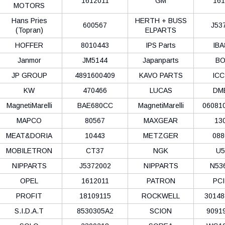
1612011
GM
161
MOTORS
Hans Pries
HERTH + BUSS
600567
J53
(Topran)
ELPARTS
HOFFER
8010443
IPS Parts
IBA
Janmor
JM5144
Japanparts
BO
JP GROUP
4891600409
KAVO PARTS
ICC
KW
470466
LUCAS
DM
MagnetiMarelli
BAE680CC
MagnetiMarelli
06081
MAPCO
80567
MAXGEAR
13
MEAT&DORIA
10443
METZGER
088
MOBILETRON
CT37
NGK
U5
NIPPARTS
J5372002
NIPPARTS
N53
OPEL
1612011
PATRON
PCI
PROFIT
18109115
ROCKWELL
30148
S.I.D.A.T
8530305A2
SCION
9091