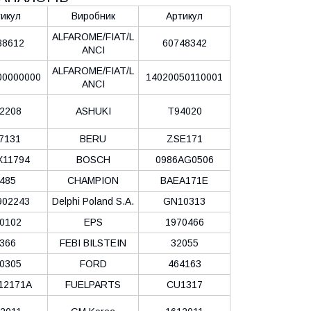
икул
Виробник
Артикул
ALFAROME/FIAT/L
88612
60748342
ANCI
ALFAROME/FIAT/L
00000000
14020050110001
ANCI
2208
ASHUKI
T94020
7131
BERU
ZSE171
X11794
BOSCH
0986AG0506
485
CHAMPION
BAEA171E
902243
Delphi Poland S.А.
GN10313
0102
EPS
1970466
366
FEBI BILSTEIN
32055
0305
FORD
464163
12171A
FUELPARTS
CU1317