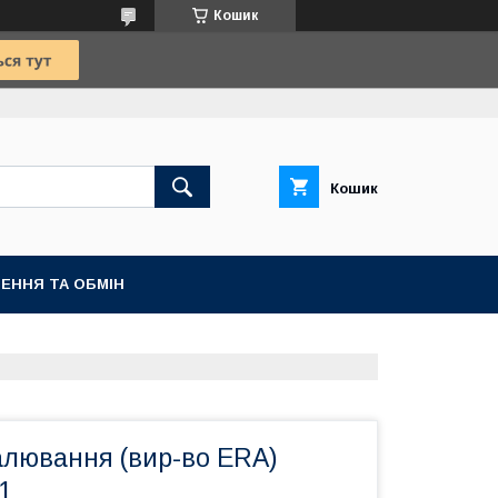
Кошик
Кошик
ЕННЯ ТА ОБМІН
алювання (вир-во ERA)
1