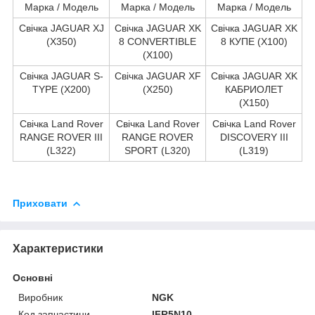
Марка / Модель
Марка / Модель
Марка / Модель
Свічка JAGUAR XJ
Свічка JAGUAR XK
Свічка JAGUAR XK
(X350)
8 CONVERTIBLE
8 КУПЕ (X100)
(X100)
Свічка JAGUAR S-
Свічка JAGUAR XF
Свічка JAGUAR XK
TYPE (X200)
(X250)
КАБРИОЛЕТ
(X150)
Свічка Land Rover
Свічка Land Rover
Свічка Land Rover
RANGE ROVER III
RANGE ROVER
DISCOVERY III
(L322)
SPORT (L320)
(L319)
Приховати
Характеристики
Основні
Виробник
NGK
Код запчастини
IFR5N10