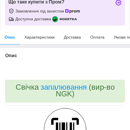
Що таке купити з Пром?
Замовлення під захистом
Доступна доставка
Опис
Характеристики
Доставка
Оплата
Умови п
Опис
bvd_ggl
Свічка
запалювання
(вир-во
NGK)