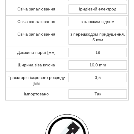
Свіча запалювання
Іридієвий електрод
Свіча запалювання
з плоским сідлом
Свіча запалювання
з перешкодом придушення,
5 ком
Довжина нарізі [мм]
19
Ширина зіва ключа
16,0 mm
Траєкторія іскрового розряду
3,5
[мм
Імпортовано
Так