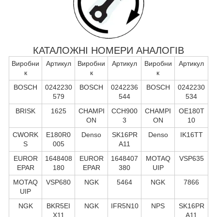
КАТАЛОЖНІ НОМЕРИ АНАЛОГІВ
Виробни
Артикул
Виробни
Артикул
Виробни
Артикул
к
к
к
BOSCH
0242230
BOSCH
0242236
BOSCH
0242230
579
544
534
BRISK
1625
CHAMPI
CCH900
CHAMPI
OE180T
ON
3
ON
10
CWORK
E180R0
Denso
SK16PR
Denso
IK16TT
S
005
A11
EUROR
1648408
EUROR
1648407
MOTAQ
VSP635
EPAR
180
EPAR
380
UIP
MOTAQ
VSP680
NGK
5464
NGK
7866
UIP
NGK
BKR5EI
NGK
IFR5N10
NPS
SK16PR
X11
A11