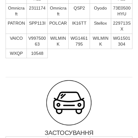
Omnicra
2311174
Omnicra
QSP2
Oyodo
73E0500
ft
ft
HYU
PATRON
SPP113I
POLCAR
IK16TT
Stellox
229713S
X
VAICO
V997500
WILMIN
WG1461
WILMIN
WG1501
63
K
795
K
304
WXQP
10548
ЗАСТОСУВАННЯ