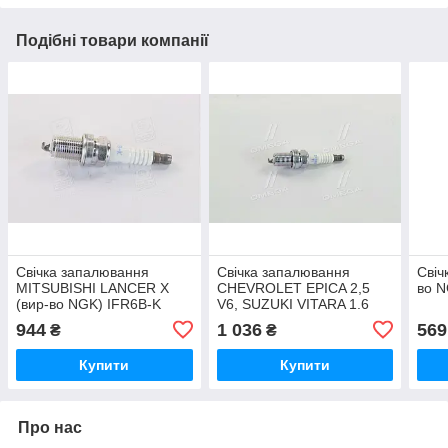
Подібні товари компанії
Свічка запалювання
Свічка запалювання
Свіч
MITSUBISHI LANCER X
CHEVROLET EPICA 2,5
во 
(вир-во NGK) IFR6B-K
V6, SUZUKI VITARA 1.6
UA51
-05 (вир-во NGK) IFR6E11
944
1 036
569
₴
₴
UA51
Купити
Купити
Про нас