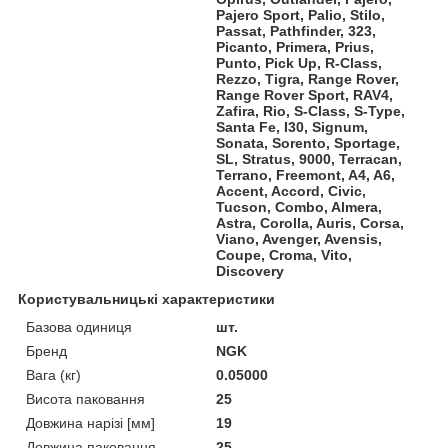
Pajero Sport, Palio, Stilo,
Passat, Pathfinder, 323,
Picanto, Primera, Prius,
Punto, Pick Up, R-Class,
Rezzo, Tigra, Range Rover,
Range Rover Sport, RAV4,
Zafira, Rio, S-Class, S-Type,
Santa Fe, I30, Signum,
Sonata, Sorento, Sportage,
SL, Stratus, 9000, Terracan,
Terrano, Freemont, A4, A6,
Accent, Accord, Civic,
Tucson, Combo, Almera,
Astra, Corolla, Auris, Corsa,
Viano, Avenger, Avensis,
Coupe, Croma, Vito,
Discovery
Користувальницькі характеристики
Базова одиниця
шт.
Бренд
NGK
Вага (кг)
0.05000
Висота паковання
25
Довжина нарізі [мм]
19
Довжина паковання
25