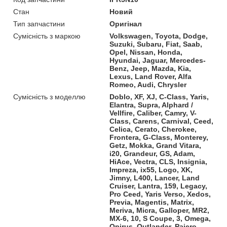
Стан
Новий
Тип запчастини
Оригінал
Сумісність з маркою
Volkswagen, Toyota, Dodge,
Suzuki, Subaru, Fiat, Saab,
Opel, Nissan, Honda,
Hyundai, Jaguar, Mercedes-
Benz, Jeep, Mazda, Kia,
Lexus, Land Rover, Alfa
Romeo, Audi, Chrysler
Сумісність з моделлю
Doblo, XF, XJ, C-Class, Yaris,
Elantra, Supra, Alphard /
Vellfire, Caliber, Camry, V-
Class, Carens, Carnival, Ceed,
Celica, Cerato, Cherokee,
Frontera, G-Class, Monterey,
Getz, Mokka, Grand Vitara,
i20, Grandeur, GS, Adam,
HiAce, Vectra, CLS, Insignia,
Impreza, ix55, Logo, XK,
Jimny, L400, Lancer, Land
Cruiser, Lantra, 159, Legacy,
Pro Ceed, Yaris Verso, Xedos,
Previa, Magentis, Matrix,
Meriva, Micra, Galloper, MR2,
MX-6, 10, S Coupe, 3, Omega,
Opirus, Outlander, Pajero,