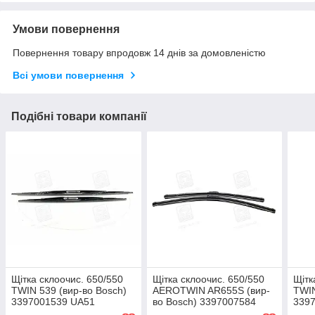
Умови повернення
Повернення товару впродовж 14 днів за домовленістю
Всі умови повернення
Подібні товари компанії
Щітка склоочис. 650/550
Щітка склоочис. 650/550
Щітк
TWIN 539 (вир-во Bosch)
AEROTWIN AR655S (вир-
TWIN
3397001539 UA51
во Bosch) 3397007584
339
UA51