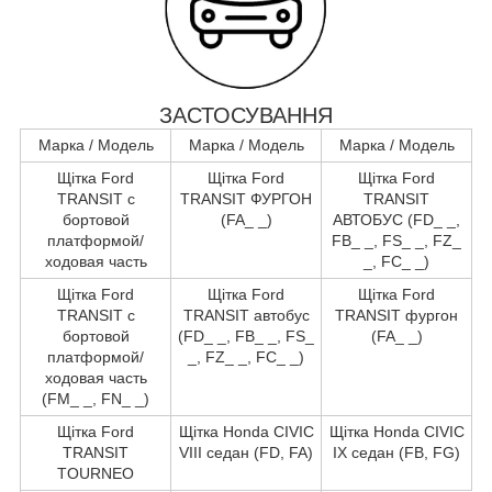
ЗАСТОСУВАННЯ
Марка / Модель
Марка / Модель
Марка / Модель
Щітка Ford
Щітка Ford
Щітка Ford
TRANSIT c
TRANSIT ФУРГОН
TRANSIT
бортовой
(FA_ _)
АВТОБУС (FD_ _,
платформой/
FB_ _, FS_ _, FZ_
ходовая часть
_, FC_ _)
Щітка Ford
Щітка Ford
Щітка Ford
TRANSIT c
TRANSIT автобус
TRANSIT фургон
бортовой
(FD_ _, FB_ _, FS_
(FA_ _)
платформой/
_, FZ_ _, FC_ _)
ходовая часть
(FM_ _, FN_ _)
Щітка Ford
Щітка Honda CIVIC
Щітка Honda CIVIC
TRANSIT
VIII седан (FD, FA)
IX седан (FB, FG)
TOURNEO