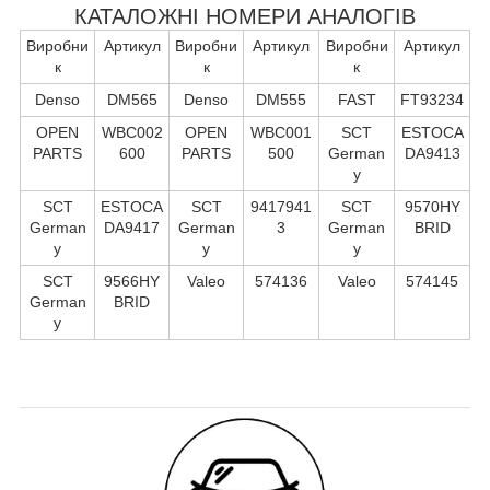
КАТАЛОЖНІ НОМЕРИ АНАЛОГІВ
Виробни
Артикул
Виробни
Артикул
Виробни
Артикул
к
к
к
Denso
DM565
Denso
DM555
FAST
FT93234
OPEN
WBC002
OPEN
WBC001
SCT
ESTOCA
PARTS
600
PARTS
500
German
DA9413
y
SCT
ESTOCA
SCT
9417941
SCT
9570HY
German
DA9417
German
3
German
BRID
y
y
y
SCT
9566HY
Valeo
574136
Valeo
574145
German
BRID
y