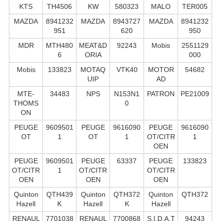
KTS
TH4506
KW
580323
MALO
TER005
MAZDA
8941232
MAZDA
8943727
MAZDA
8941232
951
620
950
MDR
MTH480
MEAT&D
92243
Mobis
2551129
6
ORIA
000
Mobis
133823
MOTAQ
VTK40
MOTOR
54682
UIP
AD
MTE-
34483
NPS
N153N1
PATRON
PE21009
THOMS
0
ON
PEUGE
9609501
PEUGE
9616090
PEUGE
9616090
OT
1
OT
1
OT/CITR
1
OEN
PEUGE
9609501
PEUGE
63337
PEUGE
133823
OT/CITR
1
OT/CITR
OT/CITR
OEN
OEN
OEN
Quinton
QTH439
Quinton
QTH372
Quinton
QTH372
Hazell
K
Hazell
K
Hazell
RENAUL
7701038
RENAUL
7700868
S.I.D.A.T
94243