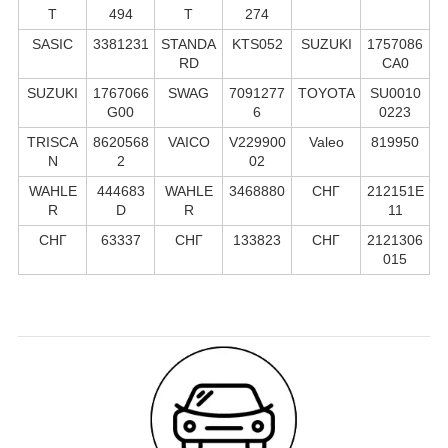
T
494
T
274
SASIC
3381231
STANDA
KTS052
SUZUKI
1757086
RD
CA0
SUZUKI
1767066
SWAG
7091277
TOYOTA
SU0010
G00
6
0223
TRISCA
8620568
VAICO
V229900
Valeo
819950
N
2
02
WAHLE
444683
WAHLE
3468880
СНГ
212151E
R
D
R
11
СНГ
63337
СНГ
133823
СНГ
2121306
015