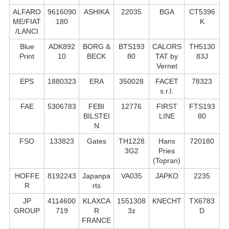
ALFARO
9616090
ASHIKA
22035
BGA
CT5396
ME/FIAT
180
K
/LANCI
Blue
ADK892
BORG &
BTS193
CALORS
TH5130
Print
10
BECK
80
TAT by
83J
Vernet
EPS
1880323
ERA
350028
FACET
78323
s.r.l.
FAE
5306783
FEBI
12776
FIRST
FTS193
BILSTEI
LINE
80
N
FSO
133823
Gates
TH1228
Hans
720180
3G2
Pries
(Topran)
HOFFE
8192243
Japanpa
VA035
JAPKO
2235
R
rts
JP
4114600
KLAXCA
1551308
KNECHT
TX6783
GROUP
719
R
3z
D
FRANCE