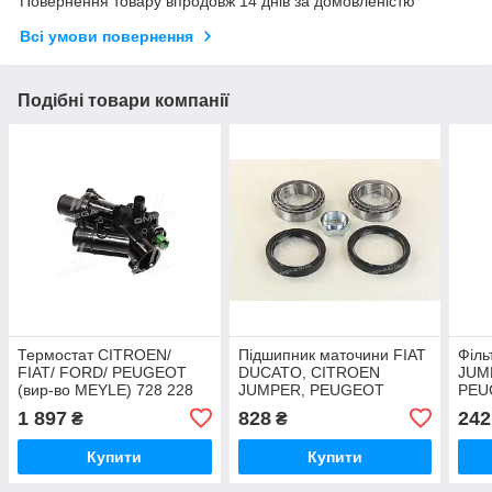
Повернення товару впродовж 14 днів за домовленістю
Всі умови повернення
Подібні товари компанії
Термостат CITROEN/
Підшипник маточини FIAT
Філь
FIAT/ FORD/ PEUGEOT
DUCATO, CITROEN
JUM
(вир-во MEYLE) 728 228
JUMPER, PEUGEOT
PEU
0003 UA51
BOXER 94-02 передн.
(RI
1 897
828
242
₴
₴
(RIDER) RD.34154077
UA5
UA51
Купити
Купити