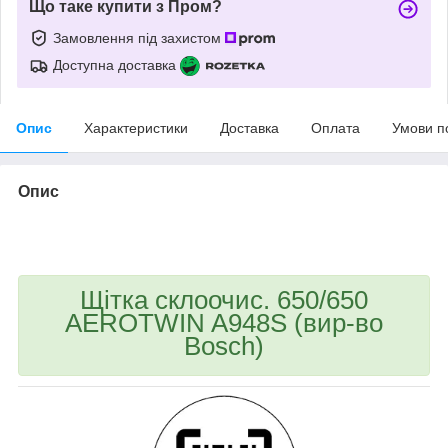
Що таке купити з Пром?
Замовлення під захистом
Доступна доставка
Опис
Характеристики
Доставка
Оплата
Умови п
Опис
bvd_ggl
Щітка склоочис. 650/650
AEROTWIN A948S (вир-во
Bosch)