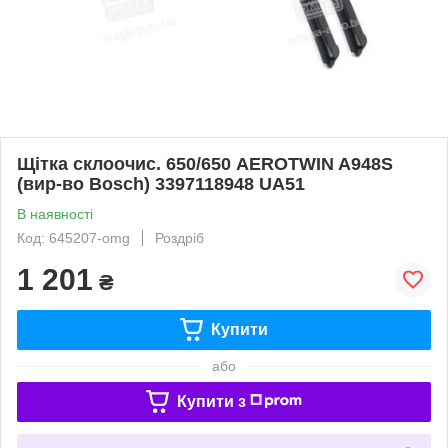
Щітка склоочис. 650/650 AEROTWIN A948S
(вир-во Bosch) 3397118948 UA51
В наявності
Код: 645207-omg
Роздріб
1 201
₴
Купити
або
Купити з