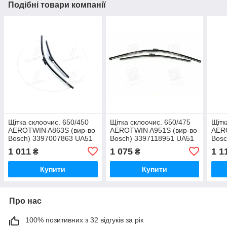
Подібні товари компанії
Щітка склоочис. 650/450
Щітка склоочис. 650/475
Щітк
AEROTWIN A863S (вир-во
AEROTWIN A951S (вир-во
AER
Bosch) 3397007863 UA51
Bosch) 3397118951 UA51
Bosc
1 011
1 075
1 1
₴
₴
Купити
Купити
Про нас
100% позитивних з 32 відгуків за рік