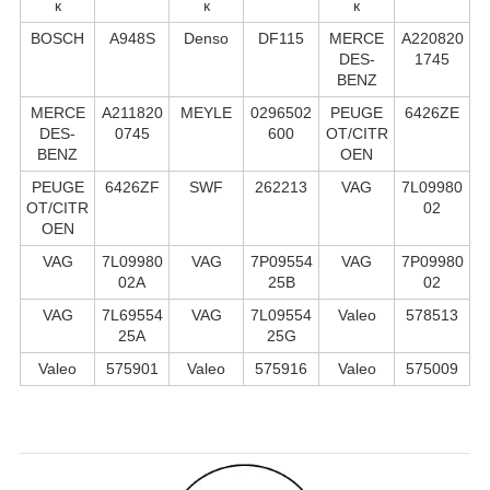
к
к
к
BOSCH
A948S
Denso
DF115
MERCE
A220820
DES-
1745
BENZ
MERCE
A211820
MEYLE
0296502
PEUGE
6426ZE
DES-
0745
600
OT/CITR
BENZ
OEN
PEUGE
6426ZF
SWF
262213
VAG
7L09980
OT/CITR
02
OEN
VAG
7L09980
VAG
7P09554
VAG
7P09980
02A
25B
02
VAG
7L69554
VAG
7L09554
Valeo
578513
25A
25G
Valeo
575901
Valeo
575916
Valeo
575009