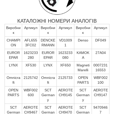
КАТАЛОЖНІ НОМЕРИ АНАЛОГІВ
Виробни
Артикул
Виробни
Артикул
Виробни
Артикул
к
к
к
CHAMPI
AFL655
DENCKE
VD1009
Denso
DF049
ON
3FC02
RMANN
1
EUROR
1623233
EUROR
1623233
KAMOK
27A04
EPAR
280
EPAR
080
A
LYNX
XF530
LYNX
XF650
Magneti
0007231
Marelli
16553
Omnicra
2125742
Omnicra
2125733
OPEN
WBF002
ft
ft
PARTS
100
OPEN
WBF002
SCT
AEROTE
SCT
AEROTE
PARTS
600
German
CH9145
German
CH9147
y
y
SCT
AEROTE
SCT
AEROTE
SCT
9470946
German
CH9467
German
CH9470
German
7