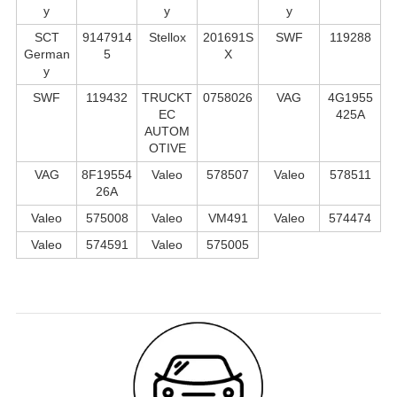
y
y
y
SCT
9147914
Stellox
201691S
SWF
119288
German
5
X
y
SWF
119432
TRUCKT
0758026
VAG
4G1955
EC
425A
AUTOM
OTIVE
VAG
8F19554
Valeo
578507
Valeo
578511
26A
Valeo
575008
Valeo
VM491
Valeo
574474
Valeo
574591
Valeo
575005