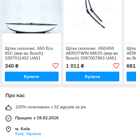
Щітка склоочис. 650 Eco
Щітка склоочис. 650/450
Щітк
65C (вир-во Bosch)
AEROTWIN A863S (вир-во
AER
3397011402 UA51
Bosch) 3397007863 UA51
во B
UA5
340
1 011
661
₴
₴
Купити
Купити
Про нас
100% позитивних з 32 відгуків за рік
Працює з 19.02.2016
м. Київ
Київ, Україна