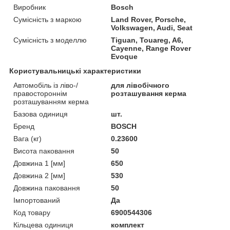
Виробник
Bosch
Сумісність з маркою
Land Rover, Porsche,
Volkswagen, Audi, Seat
Сумісність з моделлю
Tiguan, Touareg, A6,
Cayenne, Range Rover
Evoque
Користувальницькі характеристики
Автомобіль із ліво-/
для лівобічного
правостороннім
розташування керма
розташуванням керма
Базова одиниця
шт.
Бренд
BOSCH
Вага (кг)
0.23600
Висота паковання
50
Довжина 1 [мм]
650
Довжина 2 [мм]
530
Довжина паковання
50
Імпортований
Да
Код товару
6900544306
Кільцева одиниця
комплект