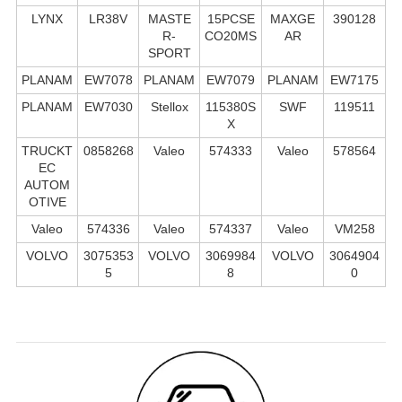
LYNX
LR38V
MASTE
15PCSE
MAXGE
390128
R-
CO20MS
AR
SPORT
PLANAM
EW7078
PLANAM
EW7079
PLANAM
EW7175
PLANAM
EW7030
Stellox
115380S
SWF
119511
X
TRUCKT
0858268
Valeo
574333
Valeo
578564
EC
AUTOM
OTIVE
Valeo
574336
Valeo
574337
Valeo
VM258
VOLVO
3075353
VOLVO
3069984
VOLVO
3064904
5
8
0