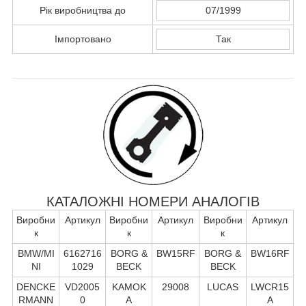
Рік виробництва до
07/1999
Імпортовано
Так
КАТАЛОЖНІ НОМЕРИ АНАЛОГІВ
Виробни
Артикул
Виробни
Артикул
Виробни
Артикул
к
к
к
BMW/MI
6162716
BORG &
BW15RF
BORG &
BW16RF
NI
1029
BECK
BECK
DENCKE
VD2005
KAMOK
29008
LUCAS
LWCR15
RMANN
0
A
A