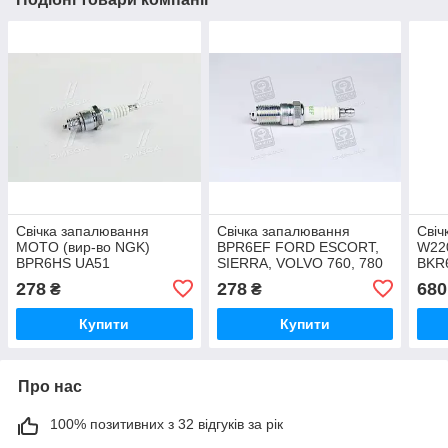
Свічка запалювання
Свічка запалювання
Свіч
MOTO (вир-во NGK)
BPR6EF FORD ESCORT,
W220
BPR6HS UA51
SIERRA, VOLVO 760, 780
BKR
(вир-во NGK) V-LINE 7
278
278
680
₴
₴
UA51
Купити
Купити
Про нас
100% позитивних з 32 відгуків за рік