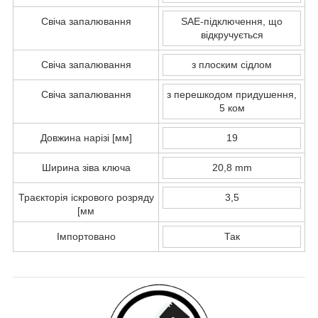
Свіча запалювання
SAE-підключення, що
відкручується
Свіча запалювання
з плоским сідлом
Свіча запалювання
з перешкодом придушення,
5 ком
Довжина нарізі [мм]
19
Ширина зіва ключа
20,8 mm
Траєкторія іскрового розряду
3,5
[мм
Імпортовано
Так