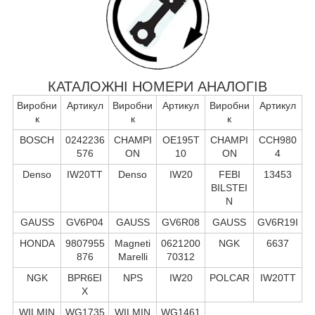
КАТАЛОЖНІ НОМЕРИ АНАЛОГІВ
Виробни
Артикул
Виробни
Артикул
Виробни
Артикул
к
к
к
BOSCH
0242236
CHAMPI
OE195T
CHAMPI
CCH980
576
ON
10
ON
4
Denso
IW20TT
Denso
IW20
FEBI
13453
BILSTEI
N
GAUSS
GV6P04
GAUSS
GV6R08
GAUSS
GV6R19I
HONDA
9807955
Magneti
0621200
NGK
6637
876
Marelli
70312
NGK
BPR6EI
NPS
IW20
POLCAR
IW20TT
X
WILMIN
WG1735
WILMIN
WG1461