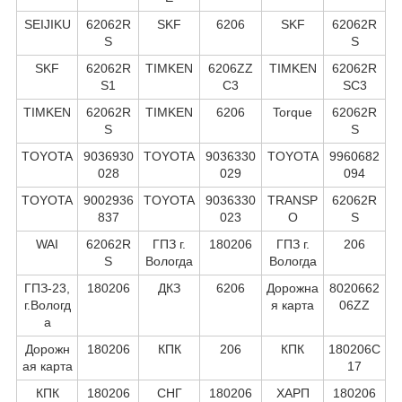
SEIJIKU
62062R
SKF
6206
SKF
62062R
S
S
SKF
62062R
TIMKEN
6206ZZ
TIMKEN
62062R
S1
C3
SC3
TIMKEN
62062R
TIMKEN
6206
Torque
62062R
S
S
TOYOTA
9036930
TOYOTA
9036330
TOYOTA
9960682
028
029
094
TOYOTA
9002936
TOYOTA
9036330
TRANSP
62062R
837
023
O
S
WAI
62062R
ГПЗ г.
180206
ГПЗ г.
206
S
Вологда
Вологда
ГПЗ-23,
180206
ДКЗ
6206
Дорожна
8020662
г.Вологд
я карта
06ZZ
а
Дорожн
180206
КПК
206
КПК
180206С
ая карта
17
КПК
180206
СНГ
180206
ХАРП
180206