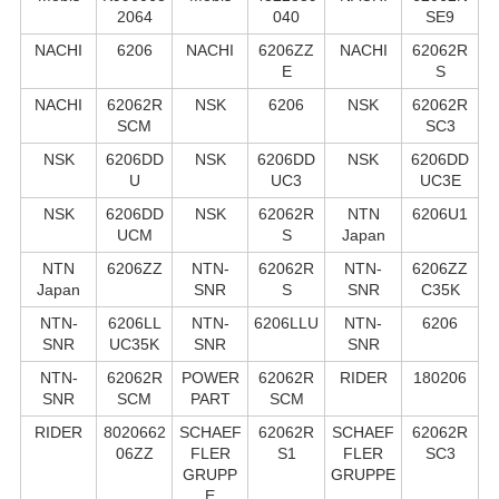
2064
040
SE9
NACHI
6206
NACHI
6206ZZ
NACHI
62062R
E
S
NACHI
62062R
NSK
6206
NSK
62062R
SCM
SC3
NSK
6206DD
NSK
6206DD
NSK
6206DD
U
UC3
UC3E
NSK
6206DD
NSK
62062R
NTN
6206U1
UCM
S
Japan
NTN
6206ZZ
NTN-
62062R
NTN-
6206ZZ
Japan
SNR
S
SNR
C35K
NTN-
6206LL
NTN-
6206LLU
NTN-
6206
SNR
UC35K
SNR
SNR
NTN-
62062R
POWER
62062R
RIDER
180206
SNR
SCM
PART
SCM
RIDER
8020662
SCHAEF
62062R
SCHAEF
62062R
06ZZ
FLER
S1
FLER
SC3
GRUPP
GRUPPE
E