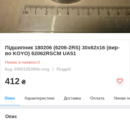
Підшипник 180206 (6206-2RS) 30х62х16 (вир-
во KOYO) 62062RSCM UA51
Немає в наявності
Код: 69001053906-omg
Роздріб
412
₴
Опис
Характеристики
Доставка
Оплата
Умови п
Опис
bvd_ggl