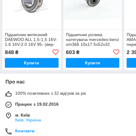
Підшипник витискний
Підшипник ролика
Під
DAEWOO ALL 1,5-1,5 16V-
натягувача mercedes-benz
AMAR
1.6 16V-2.0 16V 95- (вир-
om366 10х17.5х52х32
пере
во VALEO PHC) PRB-08
(Вир-во FAG) 564583
713 
848
603
2 3
₴
₴
UA51
UA51
Купити
Купити
Про нас
100% позитивних з 32 відгуків за рік
Працює з 19.02.2016
м. Київ
Київ, Україна
Контакти