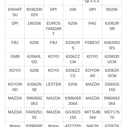
Sp.z.o.o.
DAIHAT
9036330
DPI
206
DPI
80206
SU
029
DPI
180206
EUROS
6206
FAG
62062R
TANDAR
SR
T
FBJ
6206
FBJ
62062R
FEBEST
AS62062
S
RS
GMB
6206HL
KOYO
6206ZZ
KOYO
6206DD
DD
CM
UCM
KOYO
6206
KOYO
6206ZZ
KOYOR
62062R
C3
AD
SCM
KOYOR
62062N
LESTER
6206
MAZDA
G56925
AD
SE
155
MAZDA
9960682
MAZDA
K996068
MAZDA
9960682
063
2064
064
MAZDA
FA09251
MAZDA
GG3025
MITSUBI
MD7176
55
155
SHI
70
Mobis
K996068
Mobis
4322339
NACHI
62062N