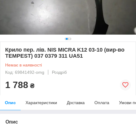
Крило пер. лів. NIS MICRA K12 03-10 (вир-во
TEMPEST) 037 0379 311 UA51
Немає в наявності
Код: 69841492-omg
Роздріб
1 788
₴
Опис
Характеристики
Доставка
Оплата
Умови п
Опис
bvd_ggl