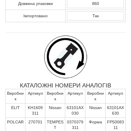
Довжина упаковки
860
Імпортовано
Так
КАТАЛОЖНІ НОМЕРИ АНАЛОГІВ
Виробни
Артикул
Виробни
Артикул
Виробни
Артикул
к
к
к
ELIT
KH1609
Nissan
63101AX
Nissan
63101AX
311
030
630
POLCAR
270701
TEMPES
0370379
Форма
FP50083
T
311
11