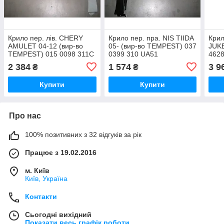
Крило пер. лів. CHERY
Крило пер. пра. NIS TIIDA
Крил
AMULET 04-12 (вир-во
05- (вир-во TEMPEST) 037
JUKE
TEMPEST) 015 0098 311C
0399 310 UA51
4628
UA51
2 384
1 574
3 9
₴
₴
Купити
Купити
Про нас
100% позитивних з 32 відгуків за рік
Працює з 19.02.2016
м. Київ
Київ, Україна
Контакти
Сьогодні вихідний
Показати весь графік роботи